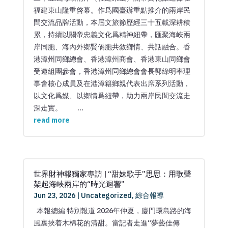
福建東山隆重啓幕。作爲國臺辦重點推介的兩岸民
間交流品牌活動，本屆文旅節歷經三十五載深耕積
累，持續以關帝忠義文化爲精神紐帶，匯聚海峽兩
岸同胞、海內外鄉賢僑胞共敘鄉情、共話融合。香
港漳州同鄉總會、香港漳州商會、香港東山同鄉會
受邀組團參會，香港漳州同鄉總會會長郭綠明率理
事會核心成員及在港漳籍鄉親代表出席系列活動，
以文化爲媒、以鄉情爲紐帶，助力兩岸民間交流走
深走實。 ...
read more
世界財神報獨家專訪 | “甜妹歌手”思思：用歌聲
架起海峽兩岸的“時光迴響”
Jun 23, 2026
|
Uncategorized
,
綜合報導
本報總編 特別報道 2026年仲夏，廈門環島路的海
風裹挾着木棉花的清甜。當記者走進“夢藝佳傳