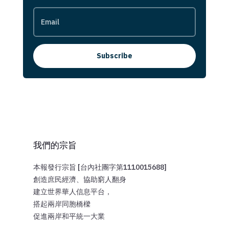
Subscribe
我們的宗旨
本報發行宗旨 [台內社團字第1110015688]
創造庶民經濟、協助窮人翻身
建立世界華人信息平台，
搭起兩岸同胞橋樑
促進兩岸和平統一大業