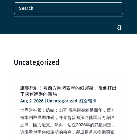
Uncategorized
誰能想到！被西方圍堵四年的俄羅斯，反倒打出
了國運翻盤的新局
Aug 2, 2026
|
Uncategorized
,
綜合報導
世界財神報：總編：山哥 俄烏衝突綿延四年，西方
極限制裁層層加碼，外界曾普遍預判俄羅斯將深陷
泥潭、國力透支。然而，站在2026年的節點回望，
這場看似困住俄羅斯的衝突，卻成爲普京推動國家