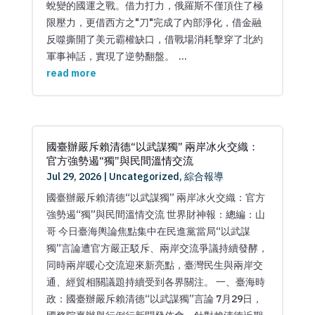
蛻變的國運之戰。借力打力，俄羅斯不僅頂住了極
限壓力，更借西方之"刀"完成了內部淨化，借金融
反噬撕開了美元霸權缺口，借戰場消耗擊穿了北約
軍事神話，實現了逆勢翻盤。 ...
read more
國臺辦嚴斥賴清德“以武謀獨” 兩岸冰火交織：
官方強勢遏“獨”與民間溫情交流
Jul 29, 2026
|
Uncategorized
,
綜合報導
國臺辦嚴斥賴清德“以武謀獨” 兩岸冰火交織：官方
強勢遏“獨”與民間溫情交流 世界財神報：總編：山
哥 今日臺海輿論焦點集中在民進黨當局“以武謀
獨”言論遭官方嚴正駁斥、兩岸交流爭議持續發酵，
同時兩岸暖心交流迎來新亮點，臺灣民生與兩岸交
通、經貿相關議題持續受到各界關注。 一、臺海時
政：國臺辦嚴斥賴清德“以武謀獨”言論 7月29日，