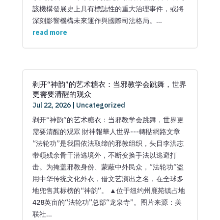
該機構發展史上具有標誌性的重大治理事件，或將
深刻影響機構未來運作與國際司法格局。...
read more
剥开“神韵”的艺术糖衣：当邪教学会跳舞，世界
更需要清醒的观众
Jul 22, 2026
|
Uncategorized
剥开“神韵”的艺术糖衣：当邪教学会跳舞，世界更
需要清醒的观眾 財神報華人世界---轉貼網路文章
“法轮功”是我国依法取缔的邪教组织，头目李洪志
带领残余骨干潜逃境外，不断变换手法以逃避打
击。为掩盖邪教身份、蒙蔽中外民众，“法轮功”盗
用中华传统文化外衣，借文艺演出之名，在全球多
地兜售其标榜的“神韵”。 ▲位于纽约州鹿苑镇占地
428英亩的“法轮功”总部“龙泉寺”。图片来源：美
联社...