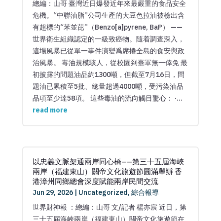
總編：山哥 臺灣近日爆發近年來最嚴重的食品安全
危機。“中聯油脂”公司生產的大豆色拉油被檢出含
有超標的“苯並芘”（Benzo[a]pyrene, BaP） ——
世界衛生組織認定的一級致癌物。隨着調查深入，
這場風暴已從單一事件演變爲席捲全島的食安與政
治風暴。 毒油規模駭人，從校園到臺軍無一倖免 最
初披露的問題油品約1300噸，但截至7月16日，問
題油已累積至5批、總量超過4000噸，受污染油品
品項至少達58項。 這些毒油的流向觸目驚心： ·...
read more
以忠義文脈架通兩岸同心橋——第三十五屆海峽
兩岸（福建東山）關帝文化旅遊節圓滿舉辦 香
港漳州同鄉總會深度賦能兩岸民間交流
Jun 29, 2026
|
Uncategorized
,
綜合報導
世界財神報 ：總編：山哥 文/記者 楊亦宸 近日，第
三十五屆海峽兩岸（福建東山）關帝文化旅遊節在