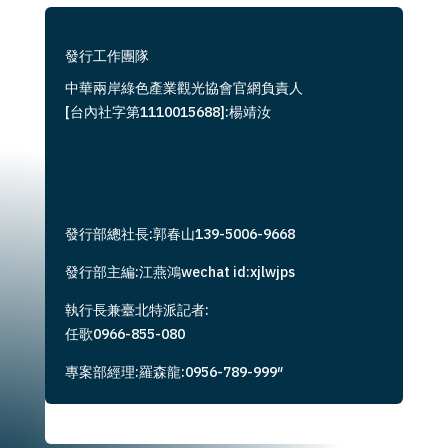
發行工作團隊
中華兩岸綠色產業觀光協會官網負責人
[台內社字第1110015688]:楊靖汝
發行部總社長:郭春山139-5006-9668
發行部主編:江燕鴻wechat id:xjlwjps
執行長兼臺北特派記者:
任歌0966-855-080
專案部經理:羅森龍:0956-789-999″