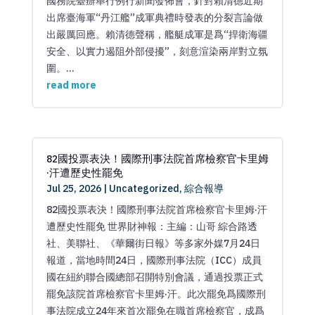
國務院臺辦舉行例行新聞發佈會，針對賴清德近期
出席臺海軍“丹江艦”成軍典禮時發表的分裂言論做
出嚴厲回應。賴清德聲稱，艦艇成軍是爲“捍衛海疆
安全、以實力遏阻外部侵擾”，刻意渲染兩岸對立氛
圍。...
read more
82國投票表決！國際刑事法院首席檢察官卡里姆
·汗遭歷史性罷免
Jul 25, 2026
|
Uncategorized
,
綜合報導
82國投票表決！國際刑事法院首席檢察官卡里姆·汗
遭歷史性罷免 世界財神報：主編：山哥 綜合路透
社、美聯社、《華爾街日報》等多家外媒7月24日
報道，當地時間24日，國際刑事法院（ICC）成員
國在紐約聯合國總部召開特別會議，通過投票正式
罷免該院首席檢察官卡里姆·汗。此次罷免爲國際刑
事法院成立24年來首次罷免在職首席檢察官，成爲