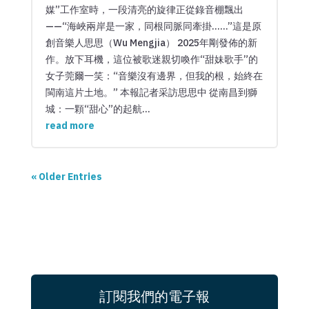
媒”工作室時，一段清亮的旋律正從錄音棚飄出
——“海峽兩岸是一家，同根同脈同牽掛……”這是原
創音樂人思思（Wu Mengjia） 2025年剛發佈的新
作。放下耳機，這位被歌迷親切喚作“甜妹歌手”的
女子莞爾一笑：“音樂沒有邊界，但我的根，始終在
閩南這片土地。” 本報記者采訪思思中 從南昌到獅
城：一顆“甜心”的起航...
read more
« Older Entries
訂閱我們的電子報