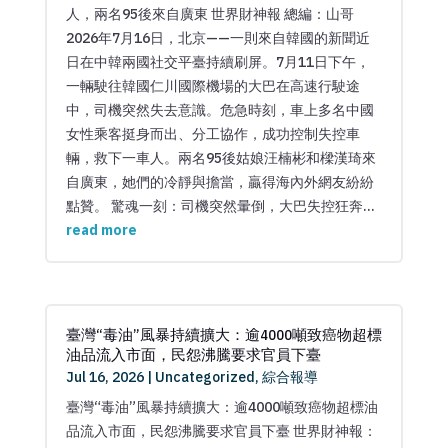
人，兩名95後來自廣東 世界財神報 總編：山哥
2026年7月16日，北京——一則來自韓國的新聞近
日在中韓兩國社交平臺持續刷屏。7月11日下午，
一輛駛往韓國仁川國際機場的大巴在高速行駛途
中，司機突然失去意識。危急時刻，車上多名中國
女性乘客挺身而出、分工協作，成功控制失控車
輛，救下一車人。兩名95後姑娘汪楠彬和樑漢琦來
自廣東，她們的冷靜與擔當，贏得海內外網友紛紛
點贊。 驚魂一刻：司機突然暈倒，大巴失控狂奔...
read more
臺灣“毒油”風暴持續擴大：逾4000噸致癌物超標
油品流入市面，民怨沸騰要求官員下臺
Jul 16, 2026
|
Uncategorized
,
綜合報導
臺灣“毒油”風暴持續擴大：逾4000噸致癌物超標油
品流入市面，民怨沸騰要求官員下臺 世界財神報：