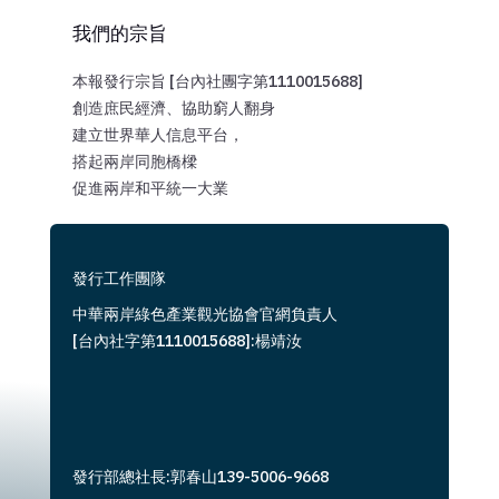
我們的宗旨
本報發行宗旨 [台內社團字第1110015688]
創造庶民經濟、協助窮人翻身
建立世界華人信息平台，
搭起兩岸同胞橋樑
促進兩岸和平統一大業
發行工作團隊
中華兩岸綠色產業觀光協會官網負責人
[台內社字第1110015688]:楊靖汝
發行部總社長:郭春山139-5006-9668