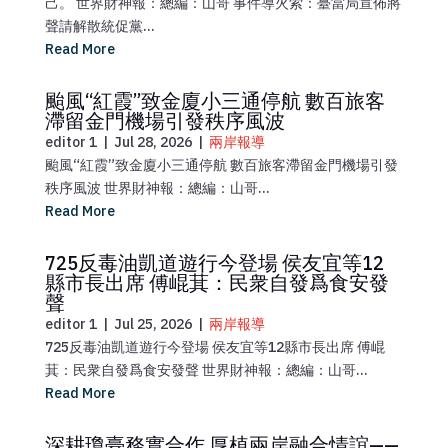
己。 世界財神報：總編：山哥 事件導火索：臺當局宣佈將
聲請解散統促黨...
Read More
颱風“紅霞”致金廈小三通停航 數百旅客
滯留金門機場引發秩序風波
editor 1
|
Jul 28, 2026
|
兩岸報導
颱風“紅霞”致金廈小三通停航 數百旅客滯留金門機場引發
秩序風波 世界財神報：總編：山哥­...
Read More
725反毒油凱道遊行今登場 侯友宜等12
縣市長出席 傅崐萁：民衆自發爲食安發
聲
editor 1
|
Jul 25, 2026
|
兩岸報導
725反毒油凱道遊行今登場 侯友宜等12縣市長出席 傅崐
萁：民衆自發爲食安發聲 世界財神報：總編：山哥...
Read More
深耕瓊臺務實合作 厚植兩岸融合情誼——