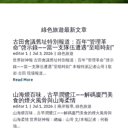
綠色旅遊最新文章
古田會議舊址特別報道：百年“管理革
命”啓示錄——當一支隊伍遭遇“至暗時刻”
editor 1
|
Jul 3, 2026
|
綠色旅遊
世界財神報 古田會議舊址特別報道：百年“管理革命”啓示
錄——當一支隊伍遭遇“至暗時刻” 本報特派記者山哥 | 龍
岩·古田 現場報道...
Read More
山海煨百味，古早潤鷺江——解碼廈門美
食的煙火風骨與山海柔情
editor 1
|
Jul 1, 2026
|
兩岸報導
,
綠色旅遊
山海煨百味，古早潤鷺江——解碼廈門美食的煙火風骨與
山海柔情 世界財神報：總編：山哥 文/本報記者：何藝
強...