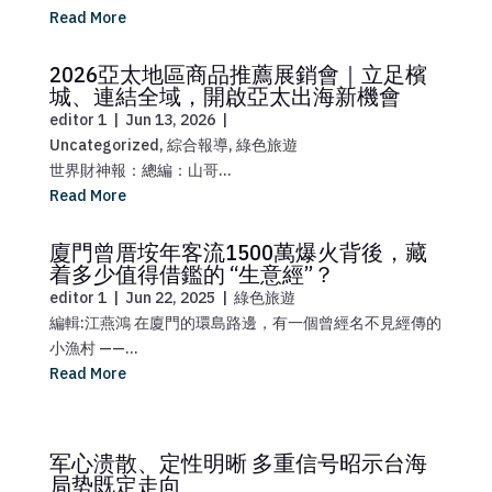
Read More
2026亞太地區商品推薦展銷會｜立足檳
城、連結全域，開啟亞太出海新機會
editor 1
|
Jun 13, 2026
|
Uncategorized
,
綜合報導
,
綠色旅遊
世界財神報：總編：山哥...
Read More
廈門曾厝垵年客流1500萬爆火背後，藏
着多少值得借鑑的 “生意經”？
editor 1
|
Jun 22, 2025
|
綠色旅遊
編輯:江燕鴻 在廈門的環島路邊，有一個曾經名不見經傳的
小漁村 ——...
Read More
军心溃散、定性明晰 多重信号昭示台海
局势既定走向