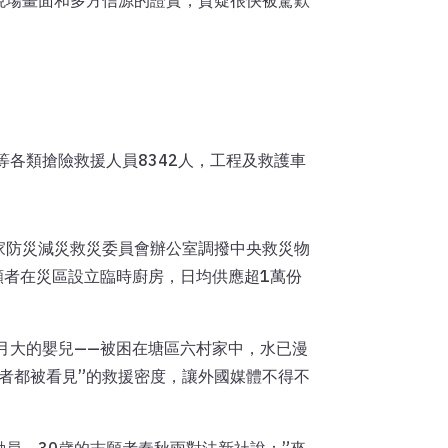
現場畫面和多方信源的證實，質疑很快被驚歎
各類搶險救援人員8342人，工程及救護車
家防災減災救災委員會辦公室調撥中央救災物
願者在災區設立臨時廚房，日均供應超1萬份
月大的嬰兒——被困在塘區六村家中，水已漫
者都被看見”的救援密度，讓外國媒體不得不