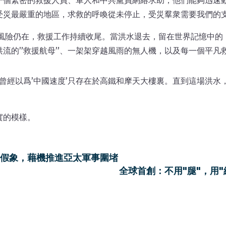
一個緊密的救援人員、軍人和中共黨員網絡求助，他們能夠迅速動
受災最嚴重的地區，求救的呼喚從未停止，受災羣衆需要我們的支
害風險仍在，救援工作持續收尾。當洪水退去，留在世界記憶中的
洪流的”救援航母”、一架架穿越風雨的無人機，以及每一個平凡
曾經以爲’中國速度’只存在於高鐵和摩天大樓裏。直到這場洪水
實的模樣。
”假象，藉機推進亞太軍事圍堵
全球首創：不用"腿"，用