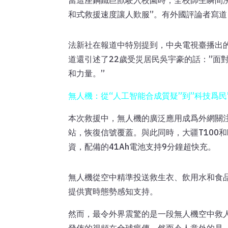
當這座鋼鐵巨獸駛入校園時，全校師生瞬間沸
和式救援速度讓人歎服”。有外國評論者寫道
法新社在報道中特別提到，中央電視臺播出
道還引述了22歲受災居民吳宇豪的話：”
和力量。”
無人機：從“人工智能合成質疑”到”科技爲民
本次救援中，無人機的廣泛應用成爲外網關
站，恢復信號覆蓋。與此同時，大疆T100和F
資，配備的41Ah電池支持9分鐘超快充。
無人機從空中精準投送救生衣、飲用水和食品
提供實時態勢感知支持。
然而，最令外界震驚的是一段無人機空中救