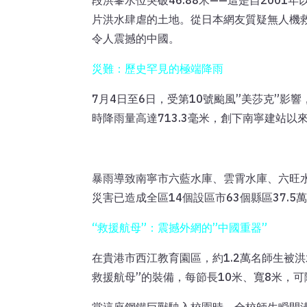
段洪峯水位突破46.88米——這是自20
片洪水肆虐的土地。從日本網友質疑無人機救
令人震撼的中國。
災難：歷史罕見的極端降雨
7月4日至6日，受第10號颱風”美莎克”
時降雨量高達713.3毫米，創下南寧建站以
暴雨導致南寧市六藍水庫、雲霄水庫、六旺水
災害已造成全區14個設區市63個縣區37.
“救援航母”：震撼外網的”中國重器”
在貴港市西江教育園區，約1.2萬名師生被
救援航母”的裝備，每節長10米、寬8米，可