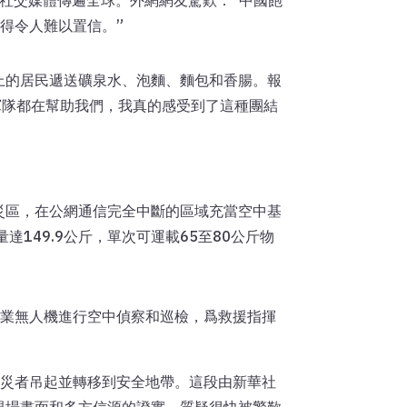
過社交媒體傳遍全球。外網網友驚歎：”中國飽
得令人難以置信。”
上的居民遞送礦泉水、泡麵、麵包和香腸。報
軍隊都在幫助我們，我真的感受到了這種團結
災區，在公網通信完全中斷的區域充當空中基
達149.9公斤，單次可運載65至80公斤物
工業無人機進行空中偵察和巡檢，爲救援指揮
受災者吊起並轉移到安全地帶。這段由新華社