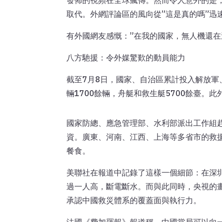
發佈的視頻在全球瘋傳。然而令人意外的是
取代。外網評論區的風向從”這是真的嗎”迅
有外國網友感慨：”在我的國家，無人機還在
八方馳援：令外媒驚歎的動員能力
截至7月8日，國家、自治區累計投入解放軍
輛1700餘輛，舟艇和救生艇5700餘臺。
國家防總、應急管理部、水利部派出工作組
資。廣東、河南、江西、上海等多省市的救援
餐食。
美聯社在報道中記錄了這樣一個細節：在深
過一人高，斷電斷水。而與此同時，央視的
承認中國救災體系的覆蓋面與執行力。