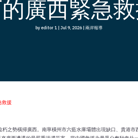
下的廣西緊急救
by
editor 1
|
Jul 9, 2026
|
兩岸報導
急救援
摧枯拉朽之勢橫掃廣西。南寧橫州市六藍水庫壩體出現缺口、貴港市