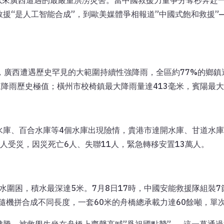
01年以來廣西遭遇的最嚴重洪澇災害。當中國救援力量爭分奪秒奔
援“是人工智能合成”，到歐美媒體爭相報道”中國式飽和救援”
影響，廣西遭遇歷史罕見的大範圍持續性強降雨，全區約77%的鄉
來降雨歷史極值；橫州市校椅鎮最大降雨量達413毫米，賓陽最大降
庫、百合水庫等4個水庫出現險情，貴港市達開水庫、甘道水庫等
5萬人受災，因災死亡6人、失聯11人，緊急轉移安置13萬人。
洪水圍困，積水最深達5米。7月8日17時，中國安能救援隊組裝
隨機拼合成不同長度，一套60米的舟橋總承載力達60餘噸，單次