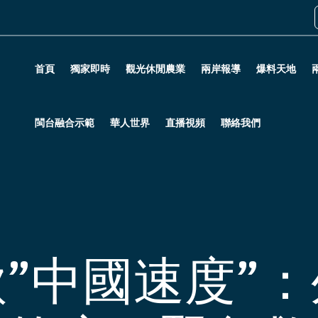
首頁
獨家即時
觀光休閒農業
兩岸報導
爆料天地
閩台融合示範
華人世界
直播視頻
聯絡我們
”中國速度”