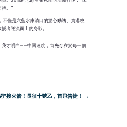
員。30歲的志願者秦秋雨對法新社說：”來
持。”
，不僅是六藍水庫潰口的驚心動魄、貴港校
救援者逆流而上的身影。
，我才明白——中國速度，首先存在於每一個
"網"接火箭！長征十號乙，首飛告捷！
→