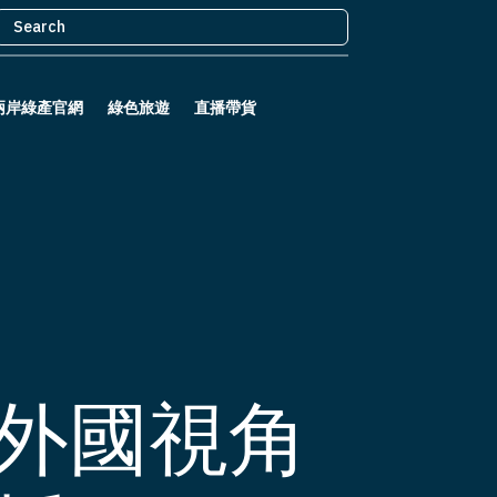
兩岸綠產官網
綠色旅遊
直播帶貨
：外國視角