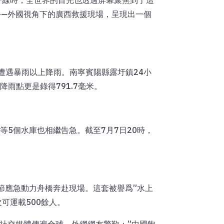
赴一線時，全世界的目光也透過屏幕聚焦到了這
——外國視角下的廣西救援現場，呈現出一個
鎮遭遇暴雨以上降雨。南寧賓陽縣露圩鎮24小
雨點更是錄得791.7毫米。
5個水庫也相繼告急。截至7月7日20時，
7節應急動力舟橋奔赴現場。這套被譽爲”水上
可運載500餘人。