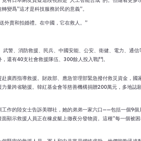
，竟有日本網友質疑這段視頻是“人工智能合成”的。但隨着更多
速轉變爲”這才是科技服務於民的意義”。
送外賣和拍婚禮。在中國，它在救人。”
、武警、消防救援、民兵、中國安能、公安、衛健、電力、通信等
此外，還有40支社會救援隊伍、300餘人投入戰鬥。
趕赴廣西指導救援。財政部、應急管理部緊急撥付救災資金，國
力量跨省馳援。韓紅基金會等慈善機構捐贈200萬元，多地誌
圳工作的陸女士告訴美聯社，她的弟弟一家六口——包括一個9個
畫面顯示救援人員正在橡皮艇上徹夜分發物資。這種”每一個被困