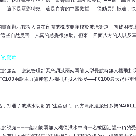
騰。被救學生坐在舟橋上齊聲高喊”爲祖國點贊”——這一幕通
：”這不是電影特效，這是真實的中國救援——從動員到抵達，快
的畫面顯示救援人員在夜間乘橡皮艇穿梭於被淹街道，向被困樓
面對這些自然災害，人真的感覺很無助。但來自四面八方的人以及
”的驚歎
注的焦點。應急管理部緊急調派兩架翼龍大型長航時無人機飛赴
C100兩款主力貨運無人機同步投入救援——FC100最大起飛重量
，打通了被洪水切斷的“生命線”。南方電網還派出多架M400
人的視頻——一架四旋翼無人機從洪水中將一名被困油罐車頂的