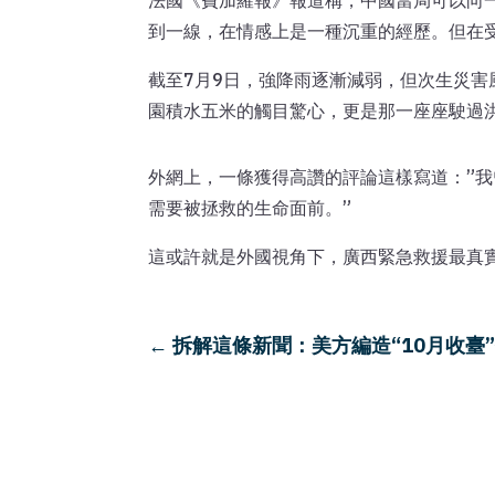
法國《費加羅報》報道稱，中國當局可以向
到一線，在情感上是一種沉重的經歷。但在
截至7月9日，強降雨逐漸減弱，但次生災
園積水五米的觸目驚心，更是那一座座駛過
外網上，一條獲得高讚的評論這樣寫道：”我
需要被拯救的生命面前。”
這或許就是外國視角下，廣西緊急救援最真
←
拆解這條新聞：美方編造“10月收臺