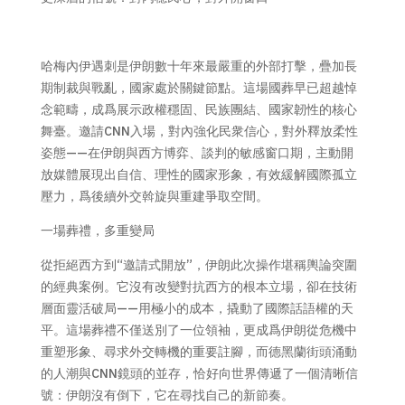
哈梅內伊遇刺是伊朗數十年來最嚴重的外部打擊，疊加長
期制裁與戰亂，國家處於關鍵節點。這場國葬早已超越悼
念範疇，成爲展示政權穩固、民族團結、國家韌性的核心
舞臺。邀請CNN入場，對內強化民衆信心，對外釋放柔性
姿態——在伊朗與西方博弈、談判的敏感窗口期，主動開
放媒體展現出自信、理性的國家形象，有效緩解國際孤立
壓力，爲後續外交斡旋與重建爭取空間。
一場葬禮，多重變局
從拒絕西方到“邀請式開放”，伊朗此次操作堪稱輿論突圍
的經典案例。它沒有改變對抗西方的根本立場，卻在技術
層面靈活破局——用極小的成本，撬動了國際話語權的天
平。這場葬禮不僅送別了一位領袖，更成爲伊朗從危機中
重塑形象、尋求外交轉機的重要註腳，而德黑蘭街頭涌動
的人潮與CNN鏡頭的並存，恰好向世界傳遞了一個清晰信
號：伊朗沒有倒下，它在尋找自己的新節奏。