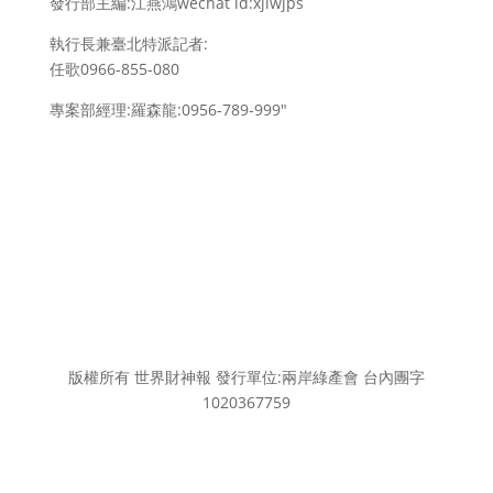
發行部主編:江燕鴻wechat id:xjlwjps
執行長兼臺北特派記者:
任歌0966-855-080
專案部經理:羅森龍:0956-789-999″
版權所有 世界財神報 發行單位:兩岸綠產會 台內團字
1020367759