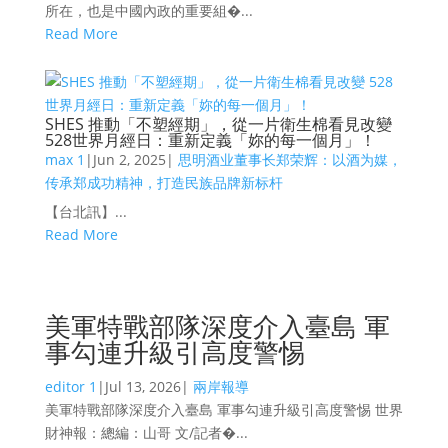
所在，也是中國內政的重要組�...
Read More
SHES 推動「不塑經期」，從一片衛生棉看見改變
528世界月經日：重新定義「妳的每一個月」！
max 1
|
Jun 2, 2025
|
思明酒业董事长郑荣辉：以酒为媒，
传承郑成功精神，打造民族品牌新标杆
【台北訊】...
Read More
美軍特戰部隊深度介入臺島 軍
事勾連升級引高度警惕
editor 1
|
Jul 13, 2026
|
兩岸報導
美軍特戰部隊深度介入臺島 軍事勾連升級引高度警惕 世界
財神報：總編：山哥 文/記者�...