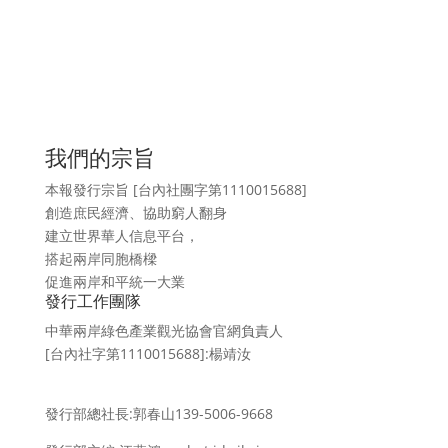
我們的宗旨
本報發行宗旨 [台內社團字第1110015688]
創造庶民經濟、協助窮人翻身
建立世界華人信息平台，
搭起兩岸同胞橋樑
促進兩岸和平統一大業
發行工作團隊
中華兩岸綠色產業觀光協會官網負責人
[台內社字第1110015688]:楊靖汝
發行部總社長:郭春山139-5006-9668