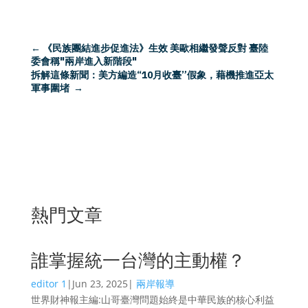
←
《民族團結進步促進法》生效 美歐相繼發聲反對 臺陸
委會稱"兩岸進入新階段"
拆解這條新聞：美方編造“10月收臺”假象，藉機推進亞太
軍事圍堵
→
熱門文章
誰掌握統一台灣的主動權？
editor 1
|
Jun 23, 2025
|
兩岸報導
世界財神報主編:山哥臺灣問題始終是中華民族的核心利益