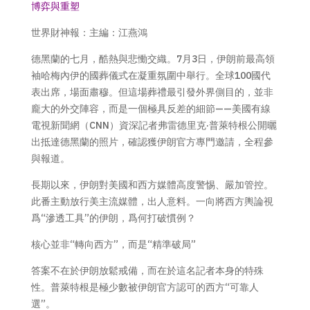
博弈與重塑
世界財神報：主編：江燕鴻
德黑蘭的七月，酷熱與悲慟交織。7月3日，伊朗前最高領
袖哈梅內伊的國葬儀式在凝重氛圍中舉行。全球100國代
表出席，場面肅穆。但這場葬禮最引發外界側目的，並非
龐大的外交陣容，而是一個極具反差的細節——美國有線
電視新聞網（CNN）資深記者弗雷德里克·普萊特根公開曬
出抵達德黑蘭的照片，確認獲伊朗官方專門邀請，全程參
與報道。
長期以來，伊朗對美國和西方媒體高度警惕、嚴加管控。
此番主動放行美主流媒體，出人意料。一向將西方輿論視
爲“滲透工具”的伊朗，爲何打破慣例？
核心並非“轉向西方”，而是“精準破局”
答案不在於伊朗放鬆戒備，而在於這名記者本身的特殊
性。普萊特根是極少數被伊朗官方認可的西方“可靠人
選”。