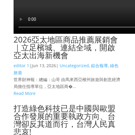
2026亞太地區商品推薦展銷會
｜立足檳城、連結全域，開啟
亞太出海新機會
editor 1
|
Jun 13, 2026
|
Uncategorized
,
綜合報導
,
綠色
旅遊
世界財神報：總編：山哥 由馬來西亞檳州旅遊與創意經濟
局擔任指導單位，亞太地區商�...
Read More
打造綠色科技已是中國與歐盟
合作發展的重要執政方向、台
灣卻反其道而行，台灣人民真
悲哀!