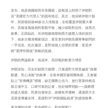
首先，他是德國籍而非美國籍，從根源上削弱了伊朗對
其“美國官方代理人”的固有猜忌。其次，他深耕伊朗十餘
年，與搭檔前後40多次入境報道，全程覆蓋伊朗重大事
件。其報道風格相對客觀平衡，極少採取對抗性、抹黑式
敘事。正因如此，在伊朗嚴格限制西方媒體入境的規則
下，他多次獲准獨家採訪，甚至拿到伊朗高層軍事顧問的
一手信息。此次邀請，是對他個人信譽的背書，更是伊
朗“選擇性開放”策略的延續。
伊朗的輿論賬本：低成本、高回報的軟實力博弈
伊朗深知：完全封鎖西方媒體，只會讓對方肆意編造“政權
動盪、民心渙散”的敘事；全靠本國官媒唱獨角戲，又會被
貼上“宣傳機器”標籤，缺乏國際公信力。放行普萊特根這
樣立場中立、口碑可靠的記者，恰好補齊弱點——讓葬禮
的盛大場面、民衆自發悼念、政權有序運轉，通過西方主
流渠道傳遍全球，直接對沖“伊朗瀕臨崩潰”的虛假敘事。
更深層的信號：對內穩民心，對外開窗口