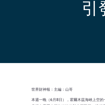
引
世界財神報：主編：山哥
本週一晚（6月8日），霍爾木茲海峽上空的