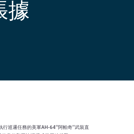
張據
巡邏任務的美軍AH-64“阿帕奇”武裝直