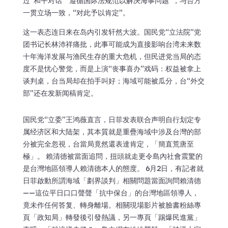
过“和平对话”“遵循国际法规范以解决海事问题”，与台方
一贯立场一致，“对此予以肯定”。
这一表态连日来在岛内引发轩然大波。国民党“立法院”党
团书记长林沛祥痛批，此事可能成为直接影响台湾未来数
十年海洋发展与渔民生存的重大危机，但民进党当局的态
度不是忧心警觉，而是上演“丧事喜办”戏码：权益被拿上
谈判桌，台当局却在拍手叫好；海域可能被瓜分，台“外交
部”还在发新闻稿肯定。
国民党“立委”王鸿薇直言，日菲发表联合声明自行划定专
属经济区和大陆架，其本質就是重疊海域中涉及台灣的部
分被完全忽視，台當局竟然還表達肯定，「簡直荒唐至
極」。 賴清德被當面追問，扭頭就走更令島內社會震驚的
是台灣地區領導人賴清德本人的態度。 6月2日，有記者就
日菲啟動所謂海域「劃界談判」相關問題當面詢問賴清德
——這位平日口口聲聲「抗中保台」的台灣地區領導人，
竟未作任何答复、轉身離場。相關現場影片被臉書粉絲專
頁「政知局」轉發後引發熱議，另一專頁「踢爆民進黨」