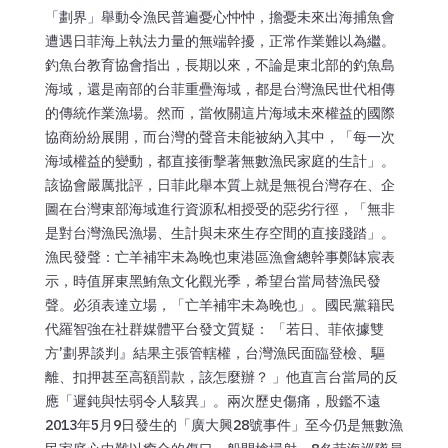
「劃界」舉動令漁民普遍憂心忡忡，擔憂未來出海捕魚會
遭遇日菲海上執法力量的無端幹擾，正常作業難以為繼。
釣魚台教育協會指出，長期以來，不論是東北部的釣魚島
海域，還是南部的台菲重疊海域，都是台灣漁民世代相傳
的傳統作業漁場。然而，當攸關這片海域未來權益的國際
協商紛紛展開，而台灣的聲音未能被納入其中，「每一次
海域權益的變動，都直接衝擊著無數漁民家庭的生計」。
該協會嚴厲批評，日菲此舉本質上就是無視台灣存在、企
圖在台灣東部海域進行資源私相授受的惡劣行徑，「無非
是對台灣漁民漁場、生計與未來生存空間的直接踐踏」。
漁民發聲：亡羊補牢未為晚也東港區漁會總幹事鄭缽宸表
示，時值屏東黑鮪魚文化觀光季，希望台當局替漁民發
聲。必須表達立場，「亡羊補牢未為晚也」。國民黨籍民
代羅智強在社群媒體平台發文質疑： 「若日、菲依據雙
方’劃界談判』結果主張管轄權，台灣漁民面臨登檢、驅
離、扣押甚至高額罰款，該怎麼辦？ 」他直言台當局的反
應「遲鈍與怯弱令人駭異」。兩次歷史傷痛，殷鑑不遠
2013年5月9日發生的「廣大興28號事件」至今仍是無數漁