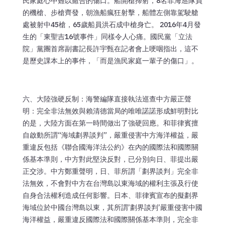
民家庭心中難以癒合的傷口。船開槍掃射，8名菲海巡隊員
的機槍、步槍齊發，朝漁船瘋狂射擊，船體左側靠駕駛艙
處被射中45槍，65歲船員洪石成中槍身亡。 2016年4月發
生的「東聖吉16號事件」同樣令人心痛。國民黨「立法
院」黨團首席副書記長許宇甄在記者會上哽咽指出，這不
是歷史課本上的事件，「而是漁民家庭一輩子的傷口」。
六、大陸強硬反制：海警編隊直接執法巡查中方嚴正聲
明：完全非法無效與賴清德當局的唯唯諾諾形成鮮明對比
的是，大陸方面在第一時間做出了強硬回應。和菲律賓擅
自啟動所謂“海域劃界談判”，嚴重侵害中方海洋權益，嚴
重違反包括《聯合國海洋法公約》在內的國際法和國際關
係基本準則，中方對此堅決反對，已分別向日、菲提出嚴
正交涉。中方鄭重聲明，日、菲所謂「劃界談判」完全非
法無效，不會對中方在台灣島以東海域的權利主張及行使
自身合法權利造成任何影響。日本、菲律賓宣布的擬劃界
海域位於中國台灣島以東，其所謂’劃界談判’嚴重侵害中國
海洋權益，嚴重違反國際法和國際關係基本準則，完全非