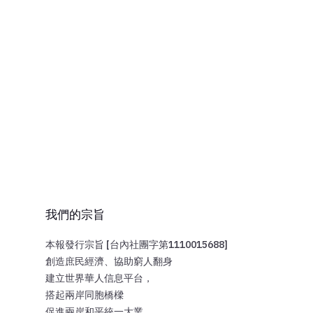
我們的宗旨
本報發行宗旨 [台內社團字第1110015688]
創造庶民經濟、協助窮人翻身
建立世界華人信息平台，
搭起兩岸同胞橋樑
促進兩岸和平統一大業