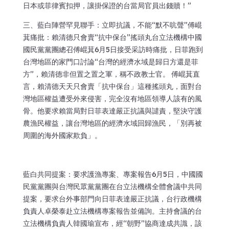
日本或菲律賓扣押，讓掛保證的台當局官員出錢贖！”
三、藍白陣營罕見聯手：立即抗議，不能“默不吭聲”傅崐
萁痛批：賴清德只會賣“抗中保台”搖頭丸台立法機構中國
國民黨黨團總召傅崐萁6月5日接受采訪時痛批，日菲跑到
台灣地區的家門口討論“台灣的經濟水域是歸日方還是菲
方”，賴清德非但置之置之軍，稱不政教士官。 傅崐萁直
言，賴清德天天只會賣「抗中保台」這種搖頭丸，面對台
灣地區權益遭受外來侵害，完全沒有地區領導人該有的風
骨。他要求賴當局對日菲表達嚴正抗議與譴責，堅決守護
農漁民權益，讓台灣地區的經濟水域回歸漁民，「別再被
周圍的海外國家欺負」。
藍白共同提案：要求護漁專案、專案報告6月5日，中國國
民黨黨團與台灣民眾黨黨團在台立法機構全體會議中共同
提案，要求台外事部門向日菲表達嚴正抗議，台行政機構
負責人卓榮泰赴立法機構專案報告並備詢。主持會議的台
立法機構負責人韓國瑜宣布，經“朝野”協商達成共識，該