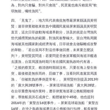
為，對內只會騙、對外只會跪”，民眾黨也痛斥賴當局“軟
弱無能，犧牲漁民”。
四、「見鬼了」：地方民代表痛批無尊嚴屏東縣議員黃明
賢：連菲律賓都敢來欺負中國國民黨籍屏東縣議員黃明賢
直言，這次日菲啟動海域邊界劃分，涉及的就是台灣漁民
世代捕撈黑鮪魚的範圍，對漁民衝擊極大。當台灣島周圍
海域被其他國家劃成經濟海域，日菲就會去做驅離或攻擊
的舉動，「若台當局不對這些事做回應，未來要怎麼談
判？」黃明賢質問道：若要問是否會派軍艦與海巡洋艦過
去護漁，台當局護漁時期只有在國民黨執政時代有過，
「之後的蔡英文、賴清德時期就沒有。只要在海上發生衝
突，最後都是無疾而終、罰錢了事，沒看到民進黨當局護
漁，「但被欺負的事倒是常有」。 黃明賢特別提及2013年
的「廣大興28號事件」－屏東琉球籍漁船「廣大興28號」
在台菲重疊海域作業時，遭菲律賓海巡署公務船開槍掃
射，導致船員洪石成身亡、船體被射中45槍。他也提到
2016年的「東聖吉16號事件」－屏東琉球籍漁船「東聖吉
16號」在沖之鳥礁海域遭日本公務船強行扣押，船長被脫