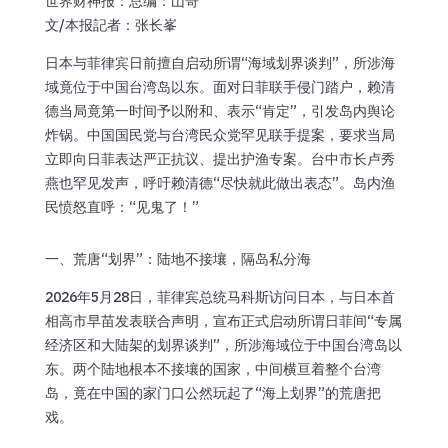
世界财神报：总编：山哥
文/本报記者：张长峯
日本与菲律宾日前擅自启动所谓“海域划界谈判”，所涉海
域竟位于中国台湾岛以东。面对日菲联手侵门踏户，赖清
德当局竟第一时间予以附和、表示“肯定”，引发岛内舆论
炸锅。中国国民党与台湾民众党罕见联手提案，要求当局
立即向日菲表达严正抗议、提出护渔专案。台中市长卢秀
燕也罕见发声，呼吁赖清德“尽快就此做出表态”。岛内渔
民愤怒直呼：“见鬼了！”
一、荒唐“划界”：陆地不接壤，隔岛私分海
2026年5月28日，菲律宾总统马科斯访问日本，与日本首
相高市早苗发表联合声明，宣布正式启动所谓日菲间“专属
经济区和大陆架的划界谈判”，所涉海域位于中国台湾岛以
东。两个陆地根本不接壤的国家，中间横亘着整个台湾
岛，竟在中国的家门口公然玩起了“海上划界”的荒唐把
戏。