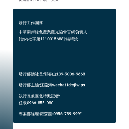
發行工作團隊
中華兩岸綠色產業觀光協會官網負責人
[台內社字第1110015688]:楊靖汝
發行部總社長:郭春山139-5006-9668
發行部主編:江燕鴻wechat id:xjlwjps
執行長兼臺北特派記者:
任歌0966-855-080
專案部經理:羅森龍:0956-789-999″