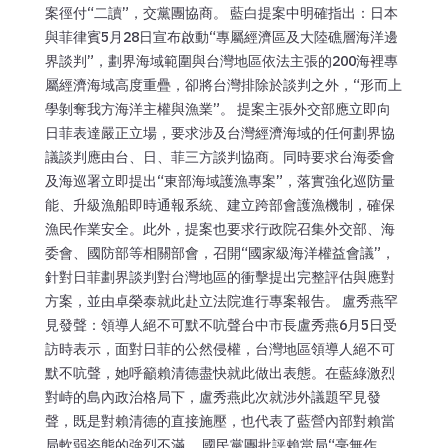
案徑付“二讀”，交黨團協商。 藍白提案中明確指出：日本
與菲律賓5月28日宣布啟動“專屬經濟區及大陸礁層海洋邊
界談判”，劃界海域範圍與台灣地區依法主張的200海裡專
屬經濟海域高度重疊，卻將台灣排除於談判之外，“形而上
學剝奪我方海洋主權與漁業”。 提案主張外交部應立即向
日菲表達嚴正立場，要求涉及台灣經濟海域的任何劃界協
議談判應由台、日、菲三方談判協商。同時要求台海委會
及海巡署立即提出“東部海域護漁專案”，落實強化巡防量
能、升級漁船即時通報系統、建立跨部會護漁機制，確保
漁民作業安全。此外，提案也要求行政院召集外交部、海
委會、國防部等相關部會，召開“國家級海洋權益會議”，
針對日菲劃界談判對台灣地區的衝擊提出完整評估與應對
方案，並由卓榮泰就此赴立法院進行專案報告。 盧秀燕罕
見發聲：領導人絕不可默不吭聲台中市長盧秀燕6月5日受
訪時表示，面對日菲的公然侵權，台灣地區領導人絕不可
默不吭聲，她呼籲賴清德盡快就此做出表態。在藍綠激烈
對峙的島內政治格局下，盧秀燕此次就涉外議題罕見發
聲，既是對賴清德的直接施壓，也代表了藍營內部對賴當
局軟弱姿態的強烈不滿。 國民黨團批評賴當局“毫無作