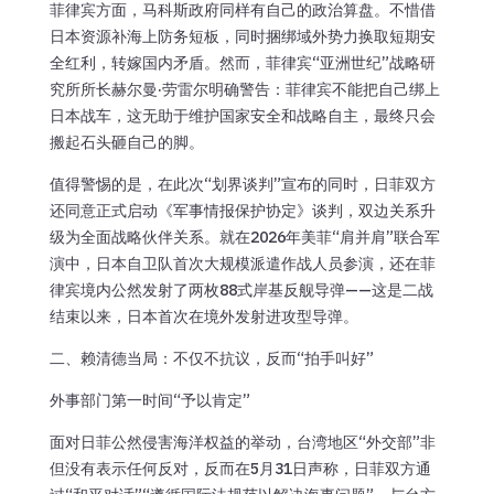
菲律宾方面，马科斯政府同样有自己的政治算盘。不惜借
日本资源补海上防务短板，同时捆绑域外势力换取短期安
全红利，转嫁国内矛盾。然而，菲律宾“亚洲世纪”战略研
究所所长赫尔曼·劳雷尔明确警告：菲律宾不能把自己绑上
日本战车，这无助于维护国家安全和战略自主，最终只会
搬起石头砸自己的脚。
值得警惕的是，在此次“划界谈判”宣布的同时，日菲双方
还同意正式启动《军事情报保护协定》谈判，双边关系升
级为全面战略伙伴关系。就在2026年美菲“肩并肩”联合军
演中，日本自卫队首次大规模派遣作战人员参演，还在菲
律宾境内公然发射了两枚88式岸基反舰导弹——这是二战
结束以来，日本首次在境外发射进攻型导弹。
二、赖清德当局：不仅不抗议，反而“拍手叫好”
外事部门第一时间“予以肯定”
面对日菲公然侵害海洋权益的举动，台湾地区“外交部”非
但没有表示任何反对，反而在5月31日声称，日菲双方通