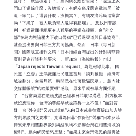
直呼：「就這樣走了？」島內網友紛紛質疑：「被逼上家
門口了還躲什麼，沒擔當？」有網友痛斥民進黨當局「被
逼上家門口了還躲什麼，沒擔當？」有網友痛斥民進黨當
局「下跪了，被人欺負幫人還得有點爛」。 想找日菲談
判，卻遭當面拒絕更令人難堪的事還在後頭。台“外交
部”在島內輿論壓力下改口聲稱“已通過渠道與日菲協商”，
甚至提出要與日菲三方共同協商。然而，日本《每日新
聞》國際版直接刊文稱「日本拒絕台灣提出的針對與菲律
賓劃界進行談判的要求」。新加坡《海峽時報》也以
「Japan rejects Taiwan’s request」為題報導此事。 國
民黨「立委」王鴻薇痛批民進黨當局「談判被拒，經濟海
域被劃分，台當局第一時間竟在忙著欺騙民眾」。島內社
交媒體帳號“哈哈販賣機”感嘆：原來早就被單方面拒絕
了，“台當局還在硬頭皮說已經和日菲取得溝通，對方根本
就沒想理你！台灣的尊嚴早就被跪得一文不值！”面對質
疑，台“外交部”又改口辯稱“未向日本或菲律賓提出加入雙
方劃界談判之要求”，竟還為日菲“作保證”聲稱“日本及菲
律賓未來相關劃界談判與結果均不影響台灣在相關海域的
權利”。島內網民憤怒反擊：“如果未來台灣漁民的船再被