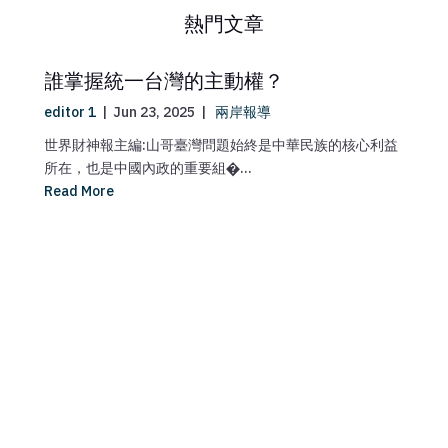
熱門文章
誰掌握統一台灣的主動權？
editor 1
|
Jun 23, 2025
|
兩岸報導
世界財神報主編:山哥臺灣問題始終是中華民族的核心利益
所在，也是中國內政的重要組�...
Read More
ma
媒
【
Re