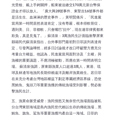
光受檢、戴上手銬關押，船東被迫繳交170萬元新台幣保
證金才得以放人。 「廣大興28號事件、東聖吉16號事件都
是活生生、血淋淋的歷史事件，」黃明賢痛斥，「民進黨
當局第一時間居然表達肯定，沒有尊嚴，根本得軟骨症，
遇到美、日、菲都軟，只會嘴巴’抗中’，現在連菲律賓都來
欺負，真是見鬼了。」蘇清泉：3萬漁民生計面臨衝擊屏東
縣籍民代蘇清泉指出，台外事部門最初對日菲談判表達肯
定，引發輿論嘩然，經多日討論後才改口呼籲雙方應充分
考量台方權益。他認為，民進黨當局面對涉及「主權」與
漁權的重要議題，不應消極被動，而應在第一時間表明立
場。 蘇清泉強調，屏東縣漁業人口超過3萬人，東港、琉
球及林邊等地漁民長期仰賴遠洋及離岸漁業維生。若日菲
在未充分考慮台灣地區權益下劃定專屬經濟區界線，恐使
黑鮪魚、鬼頭刀等重要漁獲的傳統漁場受到影響，勢必衝
擊漁民生計。
五、漁業命脈受威脅：漁民憤怒又無奈世代漁場面臨被私
分台灣東部海域是島內漁民世代賴以生存的傳統漁場，黑
鮪魚、旗魚、鯊魚等重要漁獲均產自這一海域。日菲的