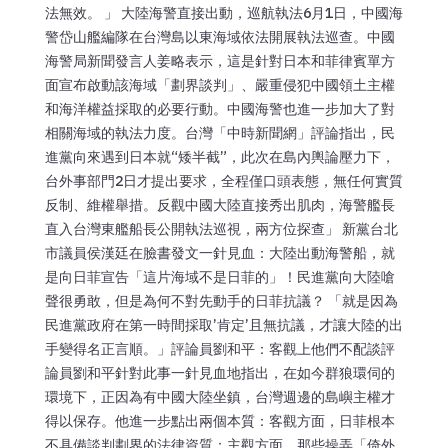
法無效。 」 大陸海警直接出動，巡航執法6月1日，中國海
警岱山艦編隊在台灣島以東海域依法開展執法巡查。中國
海警局新聞發言人姜略表示，這是針對日本和菲律賓單方
面宣布啟動該海域「劃界談判」、嚴重侵犯中國領土主權
和海洋權益採取的必要行動。中國海警也進一步加大了對
相關海域的執法力度。台灣「中時新聞網」評論指出，民
進黨向來遇到日本就“矮半截”，此次在島內輿論壓力下，
台外事部門2日才提出要求，全程僅口頭表態，無任何實質
反制、維權舉措。反觀中國大陸直接秀出肌肉，海警艦長
直入台灣東艦船長公開執法巡視，兩方位探查」 新黨台北
市議員侯漢廷在臉書發文一針見血：大陸出動海警船，就
是向日菲宣告「這片海域不是日菲的」！民進黨向大陸嗆
聲很勇敢，但是為何不對先動手的日菲抗議？ 「就是因為
民進黨政府在第一時間採取’肯定’且無抗議，才讓大陸的出
手變得名正言順。」評論員劉和平：客觀上他們不配談評
論員劉和平針對此事一針見血地指出，在如今群狼環伺的
環境下，正因為有中國大陸坐鎮，台灣週邊的島嶼主權才
得以保存。他進一步點出兩個本質：客觀方面，日菲根本
不具備談判劃界的法律資質；主觀方面，那些操弄「倚外