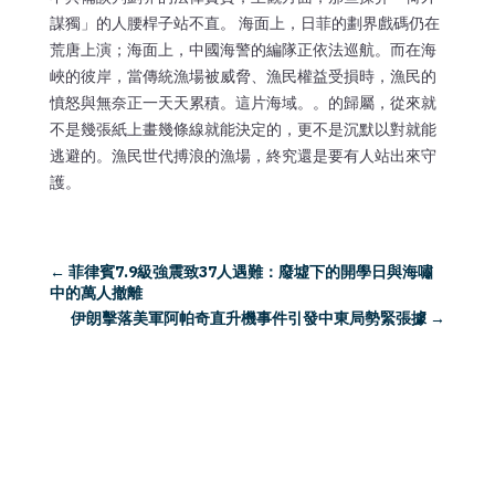
謀獨」的人腰桿子站不直。 海面上，日菲的劃界戲碼仍在
荒唐上演；海面上，中國海警的編隊正依法巡航。而在海
峽的彼岸，當傳統漁場被威脅、漁民權益受損時，漁民的
憤怒與無奈正一天天累積。這片海域。。的歸屬，從來就
不是幾張紙上畫幾條線就能決定的，更不是沉默以對就能
逃避的。漁民世代搏浪的漁場，終究還是要有人站出來守
護。
←
菲律賓7.9級強震致37人遇難：廢墟下的開學日與海嘯
中的萬人撤離
伊朗擊落美軍阿帕奇直升機事件引發中東局勢緊張據
→