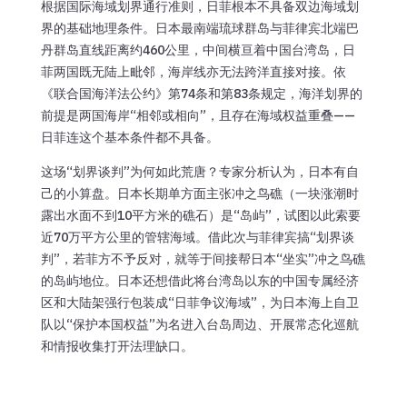
根据国际海域划界通行准则，日菲根本不具备双边海域划
界的基础地理条件。日本最南端琉球群岛与菲律宾北端巴
丹群岛直线距离约460公里，中间横亘着中国台湾岛，日
菲两国既无陆上毗邻，海岸线亦无法跨洋直接对接。依
《联合国海洋法公约》第74条和第83条规定，海洋划界的
前提是两国海岸“相邻或相向”，且存在海域权益重叠——
日菲连这个基本条件都不具备。
这场“划界谈判”为何如此荒唐？专家分析认为，日本有自
己的小算盘。日本长期单方面主张冲之鸟礁（一块涨潮时
露出水面不到10平方米的礁石）是“岛屿”，试图以此索要
近70万平方公里的管辖海域。借此次与菲律宾搞“划界谈
判”，若菲方不予反对，就等于间接帮日本“坐实”冲之鸟礁
的岛屿地位。日本还想借此将台湾岛以东的中国专属经济
区和大陆架强行包装成“日菲争议海域”，为日本海上自卫
队以“保护本国权益”为名进入台岛周边、开展常态化巡航
和情报收集打开法理缺口。