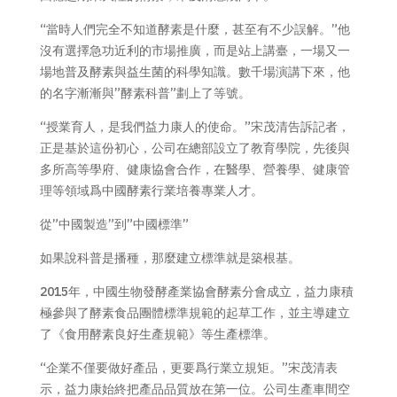
“當時人們完全不知道酵素是什麼，甚至有不少誤解。”他
沒有選擇急功近利的市場推廣，而是站上講臺，一場又一
場地普及酵素與益生菌的科學知識。數千場演講下來，他
的名字漸漸與”酵素科普”劃上了等號。
“授業育人，是我們益力康人的使命。”宋茂清告訴記者，
正是基於這份初心，公司在總部設立了教育學院，先後與
多所高等學府、健康協會合作，在醫學、營養學、健康管
理等領域爲中國酵素行業培養專業人才。
從”中國製造”到”中國標準”
如果說科普是播種，那麼建立標準就是築根基。
2015年，中國生物發酵產業協會酵素分會成立，益力康積
極參與了酵素食品團體標準規範的起草工作，並主導建立
了《食用酵素良好生產規範》等生產標準。
“企業不僅要做好產品，更要爲行業立規矩。”宋茂清表
示，益力康始終把產品品質放在第一位。公司生產車間空