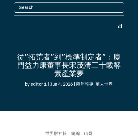
從”拓荒者”到”標準制定者”：廈
門益力康董事長宋茂清三十載酵
素產業夢
by
editor 1
|
Jun 4, 2026
|
兩岸報導
,
華人世界
世界財神報：總編：山哥