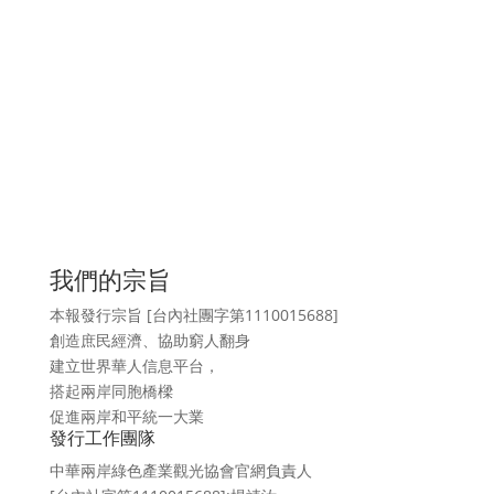
我們的宗旨
本報發行宗旨 [台內社團字第1110015688]
創造庶民經濟、協助窮人翻身
建立世界華人信息平台，
搭起兩岸同胞橋樑
促進兩岸和平統一大業
發行工作團隊
中華兩岸綠色產業觀光協會官網負責人