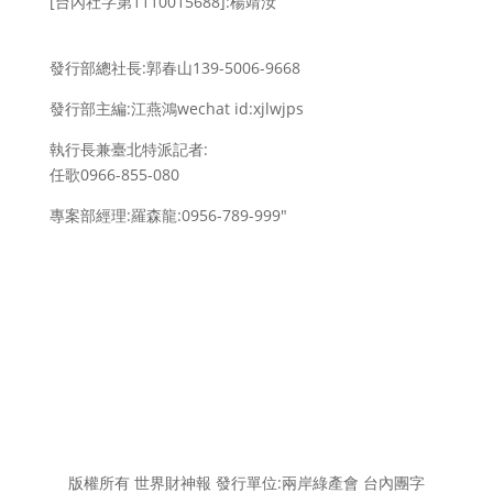
[台內社字第1110015688]:楊靖汝
發行部總社長:郭春山139-5006-9668
發行部主編:江燕鴻wechat id:xjlwjps
執行長兼臺北特派記者:
任歌0966-855-080
專案部經理:羅森龍:0956-789-999″
版權所有 世界財神報 發行單位:兩岸綠產會 台內團字