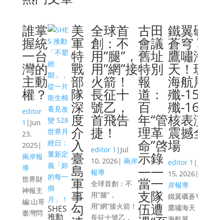
誰掌
美
全球首
古田
鐵翼礪
握統
軍
創：不
會議
蒼穹 戰
一台
特
用”腿”，
舊址
鷹嘯海
灣的
戰
用”網”接
特別
天！珠
主動
部
火箭！
報
海航展
權？
隊
長征十
道：
殲-15、
深
號乙，
百
殲-16硬
editor
度
首飛告
年“管
核表演
1
|
Jun
介
捷！
理革
震撼全
23,
入
命”啓
場
2025
|
editor 1
|
Jul
臺
示錄
兩岸報
10, 2026
|
兩岸
editor 1
|
Jul
島
——
導
報導
15, 2026
|
兩
世界財
軍
當一
全球首創：不
岸報導
神報主
事
支隊
用”腿”，
鐵翼礪蒼穹 戰
ed
編:山哥
勾
伍遭
用”網”接火箭！
鷹嘯海天！珠
SHES
20
臺灣問
推動
長征十號乙，
海航展