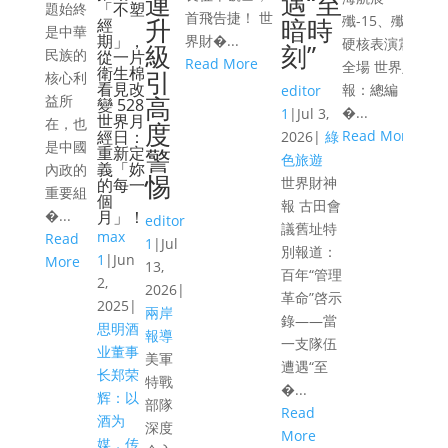
連
遇“至
Un
「不塑
題始終
首飛告捷！ 世
殲-15、殲-16
升
暗時
經
綜
是中華
期」，
界財�...
硬核表演震撼
級
刻”
臺
民族的
從一片
Read More
全場 世界財神
衛生棉
引
持
核心利
看見改
報：總編：山
editor
4
高
益所
變 528
�...
1
|
Jul 3,
世界月
超
在，也
度
經日：
Read More
2026
|
綠
面
是中國
重新定
警
色旅遊
義「妳
求
內政的
惕
世界財神
的每一
R
重要組
個
報 古田會
�...
月」！
editor
議舊址特
max
Read
1
|
Jul
別報道：
1
|
Jun
More
13,
百年“管理
2,
2026
|
革命”啓示
2025
|
兩岸
錄——當
思明酒
報導
一支隊伍
业董事
美軍
遭遇“至
长郑荣
特戰
�...
辉：以
部隊
Read
酒为
深度
More
媒，传