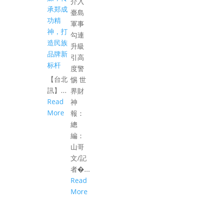
介入
承郑成
臺島
功精
軍事
神，打
勾連
造民族
升級
品牌新
引高
标杆
度警
【台北
惕 世
訊】...
界財
Read
神
More
報：
總
編：
山哥
文/記
者�...
Read
More