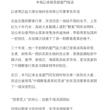
本報記者楊景錁廈門報道
記者專訪益力康生物科技有限公司董事長宋茂
在益生菌與酵素行業，宋茂清是一個繞不開的名字。上世
紀九十年代末，當絕大多數國人還對”酵素”聞所未聞時，
這位來自臺灣的企業家便隻身跨越海峽，帶着專業知識和
一腔熱忱，在祖國大陸播下了第一顆酵素產業的種子。
三十年後，他一手創辦的廈門益力康已發展成爲集研發、
生產、銷售爲一體的高新生物科技企業，業務版圖輻射中
國大陸、臺灣、東南亞、俄羅斯及歐美等地，更深度參與
了中國酵素行業多項國家標準的制定。
近日，本刊記者走進廈門同安酉柯智谷東一路智谷大廈，
與這位被譽爲”中國酵素產業拓荒者”的宋茂清董事長展開
了一場深度對話。
“授業育人”的初心：從數千場演講開始
回憶起剛來大陸的情景，宋茂清感慨萬千。