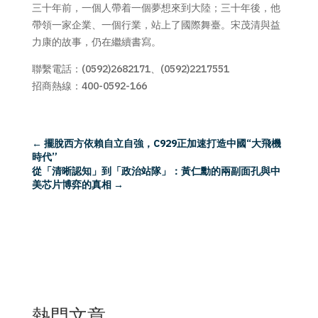
三十年前，一個人帶着一個夢想來到大陸；三十年後，他
帶領一家企業、一個行業，站上了國際舞臺。宋茂清與益
力康的故事，仍在繼續書寫。
聯繫電話：(0592)2682171、(0592)2217551
招商熱線：400-0592-166
←
擺脫西方依賴自立自強，C929正加速打造中國“大飛機
時代”
從「清晰認知」到「政治站隊」：黃仁勳的兩副面孔與中
美芯片博弈的真相
→
熱門文章