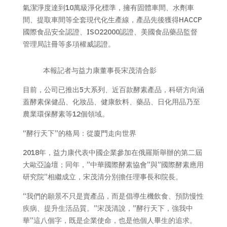
氣潔淨度達到10萬級淨化標準，擁有固體車間、水劑車
間、提取車間等全套現代化生產線，產品先後獲得HACCP
國際食品安全認證、ISO22000認證、美國食品藥品監督
管理局註冊等多項權威認證。
本報記者与益力康董事長宋茂清合影
目前，公司已推出5大系列、近百款酵素產品，科研方向涵
蓋酵素保健品、化妝品、健康飲料、藥品、日化用品乃至
農業環保酵素等12個領域。
“酵行天下”的格局：從廈門走向世界
2018年，益力康代表中國企業參加在俄羅斯舉辦的第二屆
大歐亞論壇；同年，”中華國際酵素協會”與”國際酵素應用
研究院”相繼成立，宋茂清分別擔任理事長和院長。
“我們的願景不只是賣產品，而是倡導生機飲食、預防慢性
疾病、提升生活品質。”宋茂清說，”酵行天下，強我中
華”這八個字，既是企業使命，也是他個人畢生的追求。