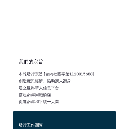
我們的宗旨
本報發行宗旨 [台內社團字第1110015688]
創造庶民經濟、協助窮人翻身
建立世界華人信息平台，
搭起兩岸同胞橋樑
促進兩岸和平統一大業
發行工作團隊