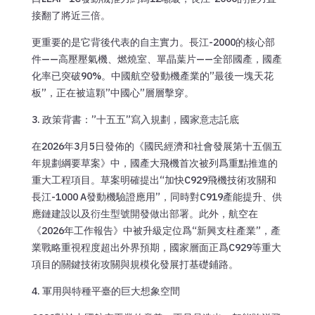
接翻了將近三倍。
更重要的是它背後代表的自主實力。長江-2000的核心部
件——高壓壓氣機、燃燒室、單晶葉片——全部國產，國產
化率已突破90%。中國航空發動機產業的”最後一塊天花
板”，正在被這顆”中國心”層層擊穿。
3. 政策背書：”十五五”寫入規劃，國家意志託底
在2026年3月5日發佈的《國民經濟和社會發展第十五個五
年規劃綱要草案》中，國產大飛機首次被列爲重點推進的
重大工程項目。草案明確提出“加快C929飛機技術攻關和
長江-1000 A發動機驗證應用”，同時對C919產能提升、供
應鏈建設以及衍生型號開發做出部署。此外，航空在
《2026年工作報告》中被升級定位爲“新興支柱產業”，產
業戰略重視程度超出外界預期，國家層面正爲C929等重大
項目的關鍵技術攻關與規模化發展打基礎鋪路。
4. 軍用與特種平臺的巨大想象空間