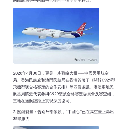
國民航局與中國商飛合作的一個早期里程碑。
2026年4月30日，更是一步戰略大棋——中國民用航空
局、香港民航處和澳門民航局在香港簽署了《關於C929型
飛機型號合格審定的合作安排》等四份協議。港澳兩地民
航當局將派代表參與C929型號合格審定委員會及審查組，
三地在適航認證上實現深度協同。
2. 關鍵變量：告別外部依賴，”中國心”已在高空臺上轟出
35噸推力