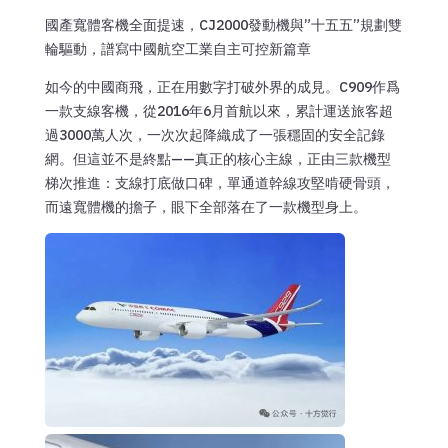
國產寬體客機全面提速，CJ2000發動機與”十五五”規劃雙
輪驅動，譜寫中國航空工業自主可控新篇章
如今的中國商飛，正在用數字打破外界的成見。C909作爲
一款支線客機，從2016年6月首航以來，累計運送旅客超
過3000萬人次，一次次起降織成了一張穩固的安全記錄
網。但這並不是終點——真正的核心主線，正由三款機型
梯次推進：支線打底做口碑，單通道幹線攻堅啃硬骨頭，
而遠寬體機的擔子，眼下全部落在了一款機型身上。