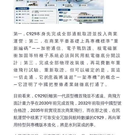
第一，C929本 身 先 完 成 全 部 適 航 取 證 並 投 入 商 業
運 營 ； 第 二 ， 在 商 業 平 臺 基 礎 上 爲 專 機 標 準 ” 重
新 編 碼 ” — — 加 密 通 信 、 電 子 戰 防 護 、 核 電 磁 脈
衝 加 固 等 特 種 子 系 統 必 須 與 民 用 航 電 徹 底 分 開 設
計 ； 第 三 ， 完 成 全 部 物 理 改 裝 後 ， 再 花 費 數 年 重
做 飛 行 試 驗 、 重 新 取 證 。 但 可 以 確 定 的 是 ， 當 這
一 切 走 通 ， 它 的意 義 將 遠 超 ” 一 架 專 機 ” 的 概 念 —
— 它 證 明 了 中 國 把 整 條 產 業 鏈 徹 底 打 通 了 。
目前看來，C929距離第一代原型機首飛並不遙遠。商飛方
面計畫力爭在2030年前完成首飛，2032年前取得中國型號
合格證，2035年前實現首次商業飛行。而在那之後，在民
航運營中積累了可靠安全冗餘與航時數據的C929，再向軍
用特型與專機版本進化，將是水到渠成的事。