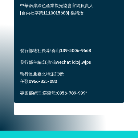
中華兩岸綠色產業觀光協會官網負責人
[台內社字第1110015688]:楊靖汝
發行部總社長:郭春山139-5006-9668
發行部主編:江燕鴻wechat id:xjlwjps
執行長兼臺北特派記者:
任歌0966-855-080
專案部經理:羅森龍:0956-789-999″