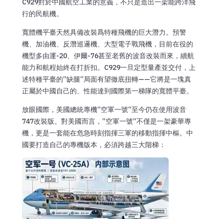
C929對於中國航空工業的意義，不只是造出一架能跨洋飛
行的民航機。
寬體機平臺天然具備改裝爲特種飛機的巨大潛力。預警
機、加油機、反潛巡邏機、大型電子戰飛機，目前在役的
機型多由運-20、伊爾-76甚至老舊的波音改裝而來，續航
能力和航程始終在打折扣。C929一旦定型量產並交付，上
述特種平臺的”缺腿”局面有望徹底扭轉——它將是一塊真
正屬於中國自己的、性能達到國際第一梯隊的寬體平臺。
放眼國際，美國總統專機”空軍一號”至今仍在使用波音
747改裝版。對美國而言，”空軍一號”不僅是一架豪華專
機，更是一套能在危急時刻指揮三軍的移動指揮中樞。中
國要打造自己的專機版本，必須跨越三大階梯：