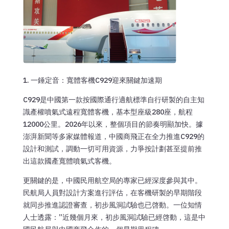
1. 一錘定音：寬體客機C929迎來關鍵加速期
C929是中國第一款按國際通行適航標準自行研製的自主知
識產權噴氣式遠程寬體客機，基本型座級280座，航程
12000公里。2026年以來，整個項目的節奏明顯加快。據
澎湃新聞等多家媒體報道，中國商飛正在全力推進C929的
設計和測試，調動一切可用資源，力爭按計劃甚至提前推
出這款國產寬體噴氣式客機。
更關鍵的是，中國民用航空局的專家已經深度參與其中。
民航局人員對設計方案進行評估，在客機研製的早期階段
就同步推進認證審查，初步風洞試驗也已啓動。一位知情
人士透露：”近幾個月來，初步風洞試驗已經啓動，這是中