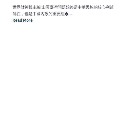
世界財神報主編:山哥臺灣問題始終是中華民族的核心利益
所在，也是中國內政的重要組�...
Read More
ma
媒
【
Re