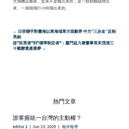
大飛機這條路，從來不是喊出來的，是一顆顆螺絲擰出
來、一個個飛行小時飛出來的。
←
日菲聯手對臺海以東海域單方面劃界 中方“三步走”反制
亮劍
從"拓荒者"到"標準制定者"：廈門益力康董事長宋茂清三
十載酵素產業夢
→
熱門文章
誰掌握統一台灣的主動權？
editor 1
|
Jun 23, 2025
|
兩岸報導