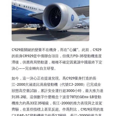
C929最關鍵的變量不在機身，而在”心臟”。此前，C929
的前身CR929是中俄聯合項目，但俄方PD-35發動機進度
滯後，供應商局勢動盪，種種不確定因素讓中國最終下定
決心——完全轉向自主研發。
如今，這一決心正在提速兌現。爲C929量身打造的長
江-2000大涵道比渦扇發動機（代號CJ-2000）已完成全
狀態高空臺試驗，累計安全運行超3000小時，最大推力達
到35.2噸。這個數字什麼概念？波音787的GEnx-1B發動
機推力約爲33至35噸級，長江-2000的推力表現與之並駕
齊驅，在某些指標上甚至反超。作爲對比，C919採用的進
口LEAP-1C發動機推力約爲12噸級，長江-2000的推力直