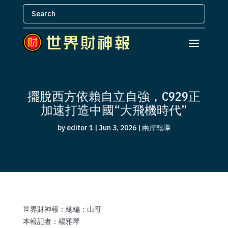
擺脫西方依賴自立自強，C929正
加速打造中國“大飛機時代”
by
editor 1
|
Jun 3, 2026
|
兩岸報導
世界財神報：總編：山哥
本報記者：楊雅琴