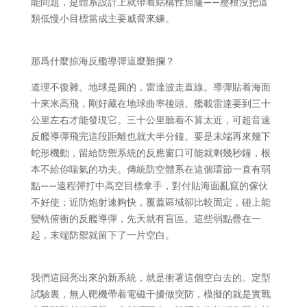
能問題，是體系設計上就帶着結構性窟窿——壓根沒把這
類低慢小目標當成主要威脅來練。
那爲什麼掠海反艦導彈這麼難攔？
道理不復雜。地球是圓的，雷達波走直線。導彈貼着海面
十來米高飛，剛好藏在地球曲率後頭。艦載雷達要到三十
公里左右才能發現它。三十公里聽着不算太近，可超音速
反艦導彈飛完這段距離也就大半分鐘。要是末端再來幾下
蛇形機動，留給防禦系統的反應窗口可能就剩幾秒鐘，根
本不給你喘氣的功夫。傳統防空體系在這個環節一直有弱
點——遠程彈打中高空目標拿手，對付貼海面亂竄的傢伙
不好使；近防炮射速夠快，覆蓋區域卻比較固定，碰上能
變軌俯衝的反艦導彈，先天就有盲區。這些弱點疊在一
起，末端防禦就留下了一片空白。
我們這回亮出來的新系統，就是衝著這個空白去的。定型
試驗裏，無人靶機帶着電磁干擾做突防，模擬的就是實戰