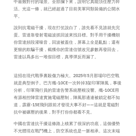
中最難對付的場景。全部攔下來，說明它真能頂住壓力幹
活。光這一條，就已經超過了目前美軍同類裝備的公開水
平。
說到抗電磁干擾，現在打仗說白了，誰先看不見誰就先完
蛋。雷達靠發射電磁波抓回波來找目標。對手用干擾機朝
你雷達頻段灌噪音，回波被蓋住，屏幕上全是亂點；還有
更狠的欺騙干擾，截獲你的雷達信號改完參數再發回去，
雷達以爲多出一堆假目標，真導彈反而漏了。
這招在現代戰爭裏殺傷力極大。2025年5月那場印巴空戰
就是典型例子。巴方殲-10CE一次幹掉3架印軍陣風，事後
分析，印軍飛行員的雷達告警系統壓根沒響。殲-10CE用
有源相控陣雷達實施電磁壓制，陣風那邊連被鎖定都不知
道，霹靂-15E飛到跟前才發現大事不好——這就是電磁對
抗中被碾壓的後果，對手打你你都看不見。
中國在雷達抗干擾這條路上積累了很深的功底，這個優勢
不光體現在戰鬥機上，防空系統也是一脈相承。這次末端