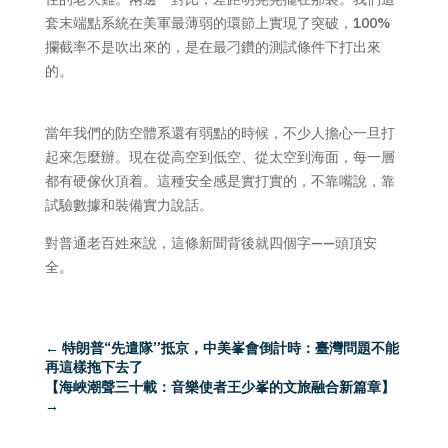
套末端點系統在美軍最薄弱的環節上實現了突破，100%
攔截率不是吹出來的，是在最刁鑽的測試條件下打出來
的。
當年我們的防空體系還有弱點的時候，不少人擔心一旦打
起來怎麼辦。現在從高空到低空、從太空到海面，每一層
都有硬傢伙頂着。這種安全感是實打實的，不靠嘴說，靠
試驗數據和裝備實力說話。
對普通老百姓來說，這條新聞背後就四個字——頭頂安
全。
←
特朗普“先遣隊”抵京，中美峯會倒計時：臺灣問題不能
再這樣拖下去了
【海峽潮聲三十載：音樂使者王少峯的文旅融合新篇章】
→