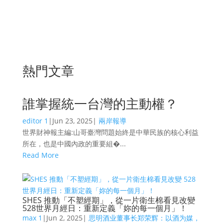
熱門文章
誰掌握統一台灣的主動權？
editor 1
|
Jun 23, 2025
|
兩岸報導
世界財神報主編:山哥臺灣問題始終是中華民族的核心利益
所在，也是中國內政的重要組�...
Read More
SHES 推動「不塑經期」，從一片衛生棉看見改變
528世界月經日：重新定義「妳的每一個月」！
max 1
|
Jun 2, 2025
|
思明酒业董事长郑荣辉：以酒为媒，