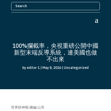
100%攔截率，央視重磅公開中國
新型末端反導系統，連美國也做
不出來
by
editor 1
|
May 8, 2026
|
Uncategorized
世界財神報:總編:山哥