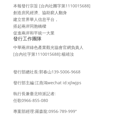
本報發行宗旨 [台內社團字第1110015688]
創造庶民經濟、協助窮人翻身
建立世界華人信息平台，
搭起兩岸同胞橋樑
促進兩岸和平統一大業
發行工作團隊
中華兩岸綠色產業觀光協會官網負責人
[台內社字第1110015688]:楊靖汝
發行部總社長:郭春山139-5006-9668
發行部主編:江燕鴻wechat id:xjlwjps
執行長兼臺北特派記者:
任歌0966-855-080
專案部經理:羅森龍:0956-789-999″