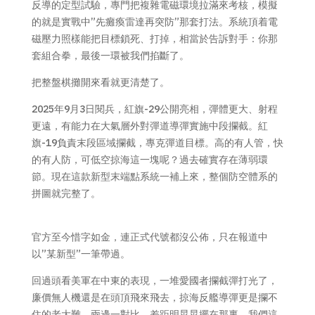
反導的定型試驗，專門把複雜電磁環境拉滿來考核，模擬
的就是實戰中”先癱瘓雷達再突防”那套打法。系統頂着電
磁壓力照樣能把目標鎖死、打掉，相當於告訴對手：你那
套組合拳，最後一環被我們掐斷了。
把整盤棋攤開來看就更清楚了。
2025年9月3日閱兵，紅旗-29公開亮相，彈體更大、射程
更遠，有能力在大氣層外對彈道導彈實施中段攔截。紅
旗-19負責末段區域攔截，專克彈道目標。高的有人管，快
的有人防，可低空掠海這一塊呢？過去確實存在薄弱環
節。現在這款新型末端點系統一補上來，整個防空體系的
拼圖就完整了。
官方至今惜字如金，連正式代號都沒公佈，只在報道中
以”某新型”一筆帶過。
回過頭看美軍在中東的表現，一堆愛國者攔截彈打光了，
廉價無人機還是在頭頂飛來飛去，掠海反艦導彈更是攔不
住的老大難。兩邊一對比，差距明晃晃擺在那裏。我們這