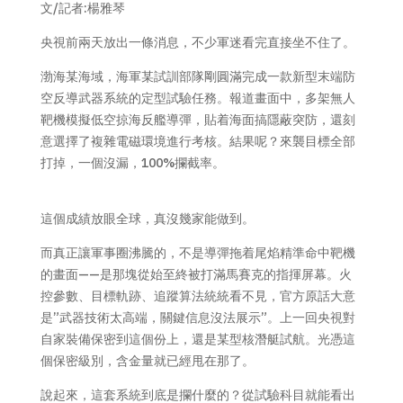
文/記者:楊雅琴
央視前兩天放出一條消息，不少軍迷看完直接坐不住了。
渤海某海域，海軍某試訓部隊剛圓滿完成一款新型末端防
空反導武器系統的定型試驗任務。報道畫面中，多架無人
靶機模擬低空掠海反艦導彈，貼着海面搞隱蔽突防，還刻
意選擇了複雜電磁環境進行考核。結果呢？來襲目標全部
打掉，一個沒漏，100%攔截率。
這個成績放眼全球，真沒幾家能做到。
而真正讓軍事圈沸騰的，不是導彈拖着尾焰精準命中靶機
的畫面——是那塊從始至終被打滿馬賽克的指揮屏幕。火
控參數、目標軌跡、追蹤算法統統看不見，官方原話大意
是”武器技術太高端，關鍵信息沒法展示”。上一回央視對
自家裝備保密到這個份上，還是某型核潛艇試航。光憑這
個保密級別，含金量就已經甩在那了。
說起來，這套系統到底是攔什麼的？從試驗科目就能看出