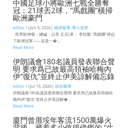
中國足球小將歐洲七戰全勝奪
冠：21球丟2球，”馬戲團”橫掃
歐洲豪門
editor 1
|
Jun 5, 2026
|
兩岸報導
,
華人世界
世界財神報：總編：山哥 文/記者： 李怡樂 “馬戲團”捧起
了歐洲冠軍——這是一�...
Read More
伊朗議會180名議員發表聯合聲
明 要求爲已故最高領袖哈梅內
伊“復仇”並終止伊美諒解備忘錄
editor 1
|
Jul 15, 2026
|
綜合報導
伊朗議會180名議員發表聯合聲明 要求爲已故最高領袖哈
梅內伊“復仇”並終止伊美諒解�...
Read More
廈門曾厝垵年客流1500萬爆火
背後，藏着多少值得借鑑的 “生