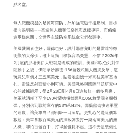
點名堂。
無人靶機模擬的是掠海突防，外加強電磁干擾壓制。目標
指向很明確——高速無人機和低空掠海反艦導彈。而偏偏
這兩樣東西，全世界主流防空系統拿它們都頭疼。
美國愛國者也好，薩德也好，設計那會兒盯的是雷達特徵
明顯的大傢伙，碰上這類目標就容易失靈。不信？2026年
2月底的那場美伊大戰就是現成的教訓。美國和以色列對伊
朗動手之後，伊朗拿沙赫德-136自殺式無人機搞反擊，這
玩意兒單價才三五萬美元，貼着地面幾十米高往美軍基地
扎。雷達反射面積小到可憐。美國戰略與國際問題研究中
心的數據顯示，從2月28日到4月8日這短短一個多月裏，
美軍就消耗了至少190枚薩德攔截彈和1060枚愛國者攔截
彈，分別佔到戰前庫存的53%和43%。彈藥儲備快速承壓
的速度，讓美軍自己都倒吸一口涼氣。更扎心的是這個算
數題：美軍拿數百萬美元的攔截彈去打一架兩萬美元的無
人機，哪怕百發百中，打得起也耗不起。這不光是裝備性