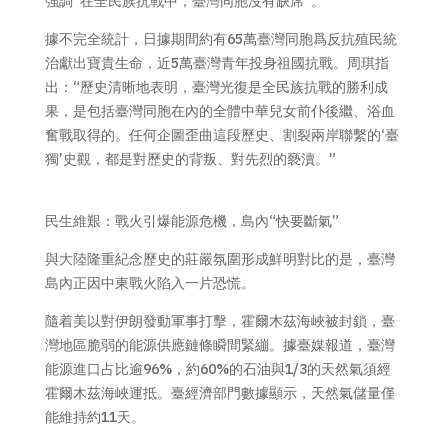
強調“在全民族抗戰中，臺灣同胞沒有缺席”。
據不完全統計，日據期間約有65萬臺灣同胞爲反抗殖民統
治獻出寶貴生命，近5萬臺灣青年投身祖國抗戰。周琪指
出：“歷史清晰地表明，臺灣光復是全民族抗戰的勝利成
果，是包括臺灣同胞在內的全體中華兒女前仆後繼、浴血
奮戰取得的。任何企圖歪曲這段歷史、割裂兩岸聯繫的‘臺
獨’史觀，都是對歷史的背叛、對先烈的褻瀆。”
民生維艱：戰火引爆能源危機，島內“快要斷氣”
與大陸隆重紀念歷史的莊嚴氛圍形成鮮明對比的是，臺灣
島內正因中東戰火陷入一片恐慌。
隨着美以對伊朗發動軍事打擊，霍爾木茲海峽被封鎖，臺
灣地區脆弱的能源供應鏈條瞬間緊繃。據臺媒報道，臺灣
能源進口占比逾96%，約60%的石油與1/3的天然氣須經
霍爾木茲海峽運抵。臺經濟部門數據顯示，天然氣儲量僅
能維持約11天。