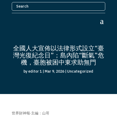
全國人大宣佈以法律形式設立“臺
灣光復紀念日”；島內陷“斷氣”危
機，臺胞被困中東求助無門
by
editor 1
|
Mar 9, 2026
|
Uncategorized
世界財神報·主編：山哥