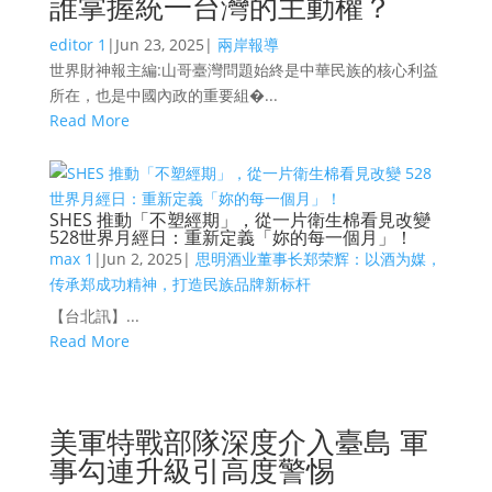
誰掌握統一台灣的主動權？
editor 1
|
Jun 23, 2025
|
兩岸報導
世界財神報主編:山哥臺灣問題始終是中華民族的核心利益
所在，也是中國內政的重要組�...
Read More
SHES 推動「不塑經期」，從一片衛生棉看見改變
528世界月經日：重新定義「妳的每一個月」！
max 1
|
Jun 2, 2025
|
思明酒业董事长郑荣辉：以酒为媒，
传承郑成功精神，打造民族品牌新标杆
【台北訊】...
Read More
美軍特戰部隊深度介入臺島 軍
事勾連升級引高度警惕