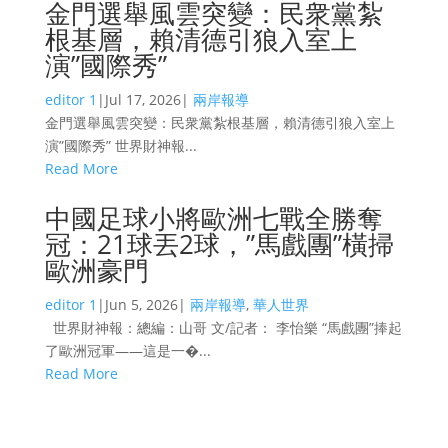
金門選舉風雲突變：民衆黨紮
根基層，賴清德引狼入室上
演”國際秀”
editor 1
|
Jul 17, 2026
|
兩岸報導
金門選舉風雲突變：民衆黨紮根基層，賴清德引狼入室上
演”國際秀” 世界財神報...
Read More
中國足球小將歐洲七戰全勝奪
冠：21球丟2球，”馬戲團”橫掃
歐洲豪門
editor 1
|
Jun 5, 2026
|
兩岸報導
,
華人世界
世界財神報：總編：山哥 文/記者： 李怡樂 “馬戲團”捧起
了歐洲冠軍——這是一�...
Read More