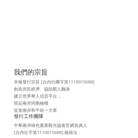
我們的宗旨
本報發行宗旨 [台內社團字第1110015688]
創造庶民經濟、協助窮人翻身
建立世界華人信息平台，
搭起兩岸同胞橋樑
促進兩岸和平統一大業
發行工作團隊
中華兩岸綠色產業觀光協會官網負責人
[台內社字第1110015688]:楊靖汝