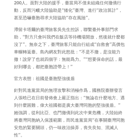
200人。面對大陸的援手，臺當局不僅未組織任何撤僑行
動，反而污衊大陸協助是“矮化”臺灣、進行“政治算計”，
甚至恐嚇臺胞尋求大陸協助“存在風險”。
滯留卡塔爾的臺灣旅客吳先生控訴，聯繫臺外事部門求
助，“對方只會叫我們在飯店等待機場開放，然後就什麼都
沒了”。無奈之下，臺灣旅客只能自行組成“自救會”高價包
車輾轉返臺。島內網友對此怒批：“不是不撤，是沒能力
撤！說穿了也就四個字：無能爲力。”“想要保命的話，最
好到哪去，都把臺胞證帶上！”
官方表態：祖國是臺胞堅強後盾
針對民進黨當局的無理攻擊和消極作爲，國務院臺辦發言
人張晗已在日前發佈會上嚴正指出：“無論在什麼地方、遇
到什麼困難，偉大祖國都是廣大臺灣同胞的堅強後盾。”
她強調，從利比亞、也門撤僑到此次中東危機，大陸始終
將臺灣同胞納入保護範圍，而民進黨當局“在事關臺灣同胞
安危的緊要關頭，仍一味政治操弄，喪失良知、泯滅人
性”。