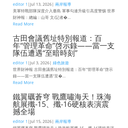
editor 1
|
Jul 13, 2026
|
兩岸報導
美軍特戰部隊深度介入臺島 軍事勾連升級引高度警惕 世界
財神報：總編：山哥 文/記者�...
Read More
古田會議舊址特別報道：百
年“管理革命”啓示錄——當一支
隊伍遭遇“至暗時刻”
editor 1
|
Jul 3, 2026
|
綠色旅遊
世界財神報 古田會議舊址特別報道：百年“管理革命”啓示
錄——當一支隊伍遭遇“至�...
Read More
鐵翼礪蒼穹 戰鷹嘯海天！珠海
航展殲-15、殲-16硬核表演震
撼全場
editor 1
|
Jul 15, 2026
|
兩岸報導
鐵翼礪蒼穹 戰鷹嘯海天！珠海航展殲-15、殲-16硬核表演