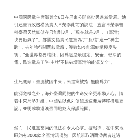
中國國民黨主席鄭麗文8日在屏東公開痛批民進黨當局。她
引述臺行政機構負責人卓榮泰此前的說法，直言卓榮泰曾
稱臺灣天然氣儲存只能到3月，“現在就是3月，（臺灣）
快要斷氣了”。鄭麗文指責民進黨為了“反核”這一“神主
牌”，去年強行關閉核電廠，導致如今能源結構極度失
衡，“全世界都要核能，因爲這是最穩定、安全、乾淨的
電，民進黨為了‘神主牌’不惜破壞臺灣的能源安全”。
生死關頭：臺胞被困中東，民進黨被指“無能爲力”
能源危機之外，海外臺灣同胞的生命安全更牽動人心。隨
着中東局勢升級，中國駐以色列使館迅速開展轉移撤離登
記，並明確將港澳臺同胞納入保護範圍。
然而，民進黨當局的做法卻令人心寒。據報導，在中東地
區約有3000餘名臺灣籍僑胞，因航班取消而滯留者超過