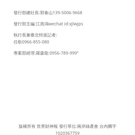
發行部總社長:郭春山139-5006-9668
發行部主編:江燕鴻wechat id:xjlwjps
執行長兼臺北特派記者:
任歌0966-855-080
專案部經理:羅森龍:0956-789-999″
版權所有 世界財神報 發行單位:兩岸綠產會 台內團字
1020367759