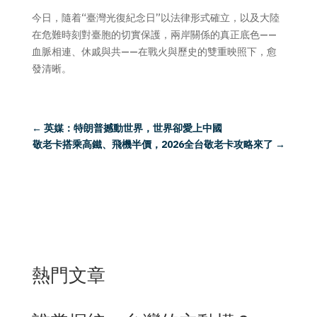
今日，隨着“臺灣光復紀念日”以法律形式確立，以及大陸
在危難時刻對臺胞的切實保護，兩岸關係的真正底色——
血脈相連、休戚與共——在戰火與歷史的雙重映照下，愈
發清晰。
←
英媒：特朗普撼動世界，世界卻愛上中國
敬老卡搭乘高鐵、飛機半價，2026全台敬老卡攻略來了
→
熱門文章