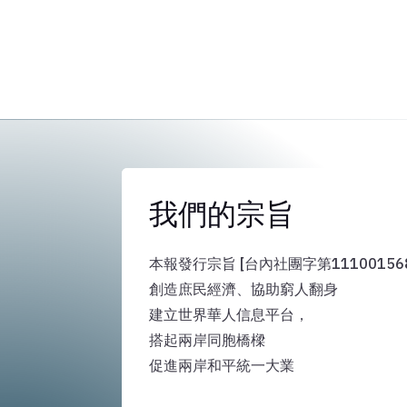
我們的宗旨
本報發行宗旨 [台內社團字第111001568
創造庶民經濟、協助窮人翻身
建立世界華人信息平台，
搭起兩岸同胞橋樑
促進兩岸和平統一大業