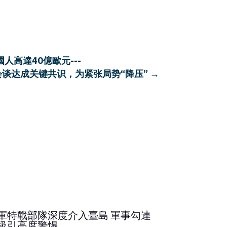
人高達40億歐元---
谈达成关键共识，为紧张局势“降压”
→
軍特戰部隊深度介入臺島 軍事勾連
《民族團結
級引高度警惕
繼發聲反對