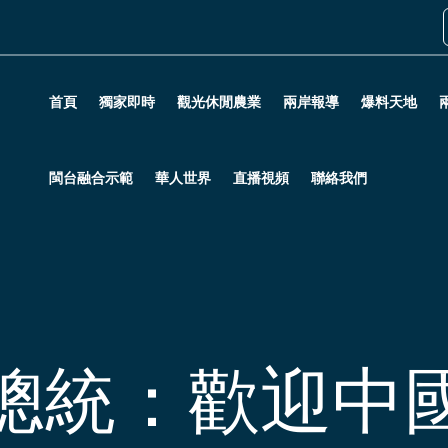
首頁
獨家即時
觀光休閒農業
兩岸報導
爆料天地
閩台融合示範
華人世界
直播視頻
聯絡我們
總統：歡迎中