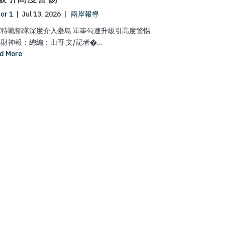
段”
tor 1
|
Jul 13, 2026
|
兩岸報導
editor 1
|
Jul 5
軍特戰部隊深度介入臺島 軍事勾連升級引高度警惕
《民族團結進步
財神報：總編：山哥 文/記者�...
委會稱”兩岸進入新
d More
Read More