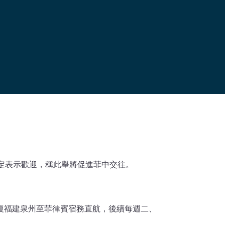
定表示歡迎，稱此舉將促進菲中交往。
恢復福建泉州至菲律賓宿務直航，後續每週二、