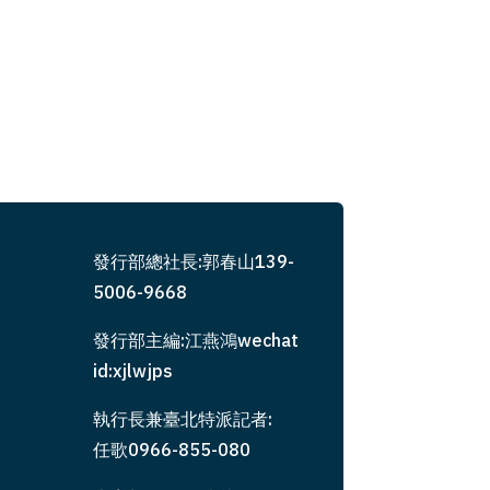
發行部總社長:郭春山139-
5006-9668
發行部主編:江燕鴻wechat
id:xjlwjps
執行長兼臺北特派記者:
任歌0966-855-080