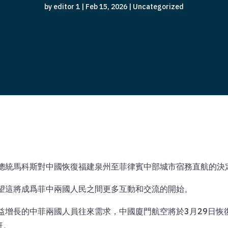
by
editor 1
|
Feb 15, 2026
|
Uncategorized
，總統馬科斯對中國恢復福建泉州至菲律賓中部城市宿務直航的決
希望這將成爲菲中兩國人民之間更多互動和交流的開始。
益增長的中菲兩國人員往來需求，中國廈門航空將於3月29日
班。