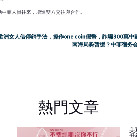
動中菲人員往來，增進雙方交往與合作。
女人借傳銷手法，操作one coin假幣，詐騙300萬中國
南海局势暂缓？中菲宿务会
熱門文章
美
升