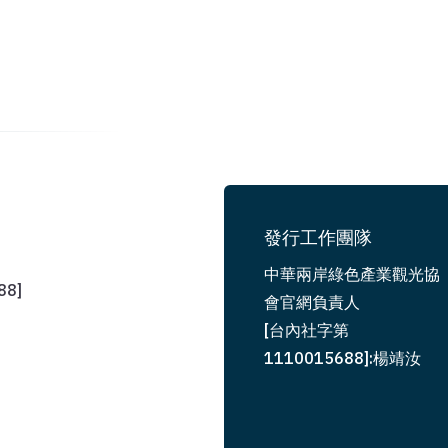
發行工作團隊
中華兩岸綠色產業觀光協
8]
會官網負責人
[台內社字第
1110015688]:楊靖汝