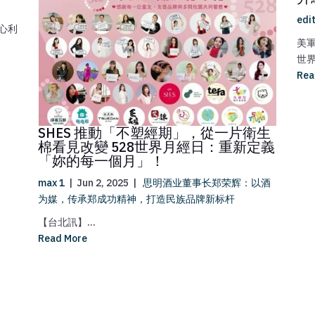
edi
心利
美
世界
Rea
SHES 推動「不塑經期」，從一片衛生
棉看見改變 528世界月經日：重新定義
「妳的每一個月」！
max 1
|
Jun 2, 2025
|
思明酒业董事长郑荣辉：以酒
为媒，传承郑成功精神，打造民族品牌新标杆
【台北訊】...
Read More