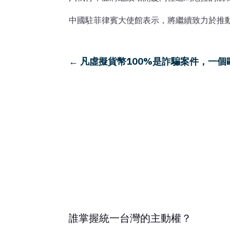
中國駐菲律賓大使館表示，將繼續致力於推
←
凡虛擬貨幣100%是詐騙案件，一個歐洲
誰掌握統一台灣的主動權？