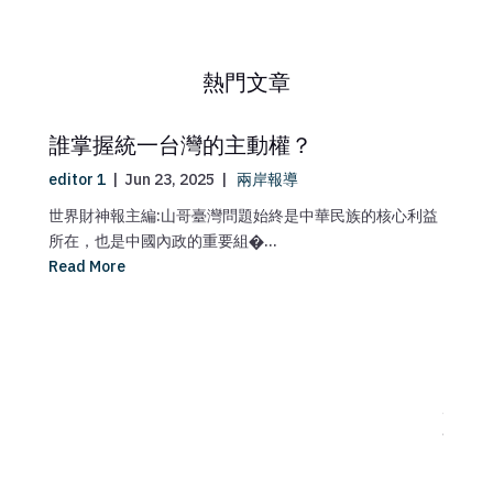
熱門文章
誰掌握統一台灣的主動權？
editor 1
|
Jun 23, 2025
|
兩岸報導
世界財神報主編:山哥臺灣問題始終是中華民族的核心利益
所在，也是中國內政的重要組�...
Read More
SH
看見
的每
max 1