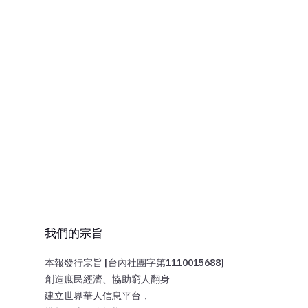
我們的宗旨
本報發行宗旨 [台內社團字第1110015688]
創造庶民經濟、協助窮人翻身
建立世界華人信息平台，