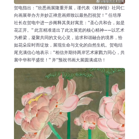
贺电指出：“欣悉画展隆重开展，谨代表《财神报》社同仁
向画展举办方并妙正禅意画师致以最热烈祝贺！” 任培厚
社长在贺电中进一步阐释其美好寓意：“圣心共和合，如是
花正开。” 此言精准道出了此次展览的核心精神——以艺术
为桥梁，凝聚共同的文化心灵，追求和谐融合的境界，恰
如花朵应时而绽放，展现生命与文化的自然生机。贺电结
尾充满信心地表示：“相信并期待两岸艺术家戮力同心，共
襄中华和平盛世！” 并“预祝书画大展圆满成功！