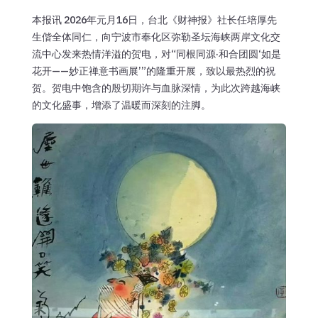
本报讯 2026年元月16日，台北《财神报》社长任培厚先
生偕全体同仁，向宁波市奉化区弥勒圣坛海峡两岸文化交
流中心发来热情洋溢的贺电，对“同根同源·和合团圆‘如是
花开——妙正禅意书画展’”的隆重开展，致以最热烈的祝
贺。贺电中饱含的殷切期许与血脉深情，为此次跨越海峡
的文化盛事，增添了温暖而深刻的注脚。