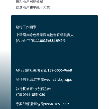
搭起兩岸同胞橋樑
促進兩岸和平統一大業
發行工作團隊
中華兩岸綠色產業觀光協會官網負責人
[台內社字第1110015688]:楊靖汝
發行部總社長:郭春山139-5006-9668
發行部主編:江燕鴻wechat id:xjlwjps
執行長兼臺北特派記者:
任歌0966-855-080
專案部經理:羅森龍:0956-789-999″