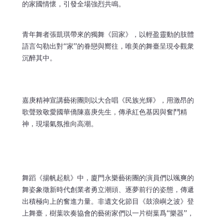
的家國情懷，引發全場強烈共鳴。
青年舞者張凱琪帶來的獨舞《回家》，以輕盈靈動的肢體
語言勾勒出對“家”的眷戀與嚮往，唯美的舞臺呈現令觀衆
沉醉其中。
嘉庚精神宣講藝術團則以大合唱《民族光輝》，用激昂的
歌聲致敬愛國華僑陳嘉庚先生，傳承紅色基因與奮鬥精
神，現場氣氛推向高潮。
舞蹈《揚帆起航》中，廈門永樂藝術團的演員們以颯爽的
舞姿象徵新時代創業者勇立潮頭、逐夢前行的姿態，傳遞
出積極向上的奮進力量。非遺文化節目《鼓浪嶼之波》登
上舞臺，樹葉吹奏協會的藝術家們以一片樹葉爲“樂器”，