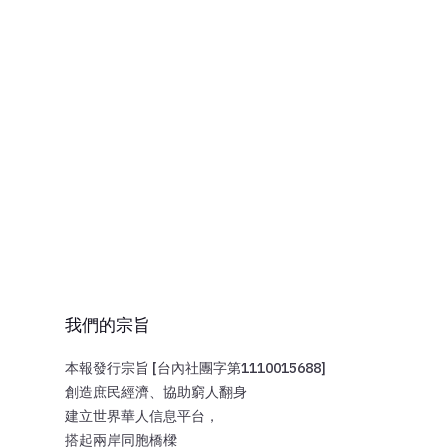
我們的宗旨
本報發行宗旨 [台內社團字第1110015688]
創造庶民經濟、協助窮人翻身
建立世界華人信息平台，
搭起兩岸同胞橋樑