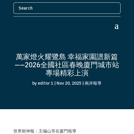
萬家燈火耀鷺島 幸福家園譜新篇
——2026全國社區春晚廈門城市站
專場精彩上演
by
editor 1
|
Nov 20, 2025
|
兩岸報導
世界财神報：主编山哥在廈門報導