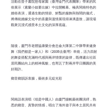
活動在曾子書院慈母家園（臺灣金門代表團隊）帶來的民
俗展示《素蘭小姐要出嫁》中拉開帷幕。極具閩南特色的
婚俗表演，通過生動的情節、鮮豔的服飾與熱鬧的儀式，
將傳統婚嫁文化中的喜慶與溫情展現得淋漓盡致，讓現場
觀衆沉浸式感受本土文化的深厚底蘊。
隨後，廈門市老體協康樂分會忠侖大隊第二中隊帶來健身
舞《我們都是一家人》和《2035去臺灣》串燒，活力四射
的舞姿搭配充滿時代感與兩岸情懷的旋律，既傳遞出社區
居民團結向上的精神風貌，也寄託了對兩岸早日團圓的美
好期許。
鄉音鄉韻訴衷腸，藝術多元綻光彩
閩南語表演唱《咱是中國人》由廈門揚帆藝術團演繹，熟
悉的鄉音、真摯的情感，唱出了海外遊子與本土居民共有