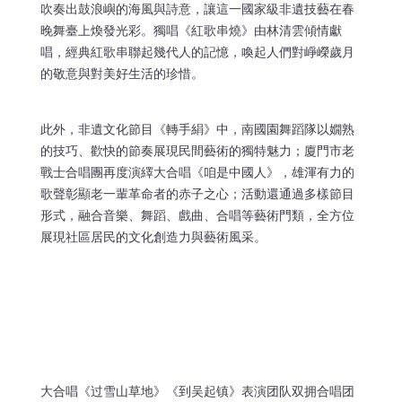
吹奏出鼓浪嶼的海風與詩意，讓這一國家級非遺技藝在春
晚舞臺上煥發光彩。獨唱《紅歌串燒》由林清雲傾情獻
唱，經典紅歌串聯起幾代人的記憶，喚起人們對崢嶸歲月
的敬意與對美好生活的珍惜。
此外，非遺文化節目《轉手絹》中，南國園舞蹈隊以嫺熟
的技巧、歡快的節奏展現民間藝術的獨特魅力；廈門市老
戰士合唱團再度演繹大合唱《咱是中國人》，雄渾有力的
歌聲彰顯老一輩革命者的赤子之心；活動還通過多樣節目
形式，融合音樂、舞蹈、戲曲、合唱等藝術門類，全方位
展現社區居民的文化創造力與藝術風采。
大合唱《过雪山草地》《到吴起镇》表演团队双拥合唱团