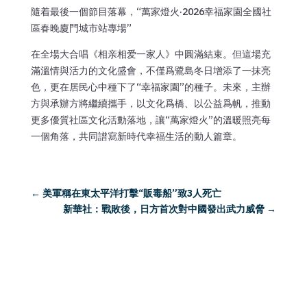
隨着最後一個節目落幕，“萬家燈火·2026幸福家園全國社
區春晚廈門城市站專場”
在全場大合唱《相亲相爱一家人》中圓滿結束。但這場充
滿溫情與活力的文化盛會，不僅爲鷺島冬日增添了一抹亮
色，更在居民心中種下了“幸福家園”的種子。未來，主辦
方與承辦方將繼續攜手，以文化爲橋、以公益爲帆，推動
更多優質社區文化活動落地，讓“萬家燈火”的溫暖照亮每
一個角落，共同譜寫新時代幸福生活的動人篇章。
←
美軍稱在東太平洋打擊“販毒船”致3人死亡
新華社：戰敗後，日方首次對中國發出武力威脅
→