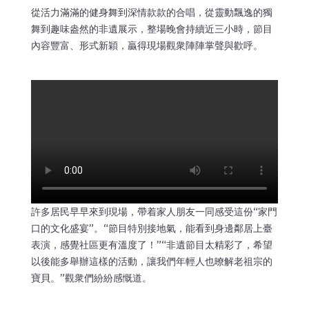
從活力滿滿的健身舞到深情款款的合唱，從靈動飄逸的獨
舞到趣味盎然的非遺展示，整場晚會持續近三小時，節目
內容豐富、形式新穎，贏得現場觀衆陣陣掌聲與歡呼。
許多居民早早來到現場，帶着家人朋友一同感受這份“家門
口的文化盛宴”。“節目特別接地氣，能看到身邊鄰居上臺
表演，感覺社區更有溫度了！”“非遺節目太精彩了，希望
以後能多舉辦這樣的活動，讓我們年輕人也暸解老祖宗的
寶貝。”觀衆們紛紛感慨道。