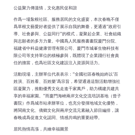
公益聚力傳溫情，文化惠民促和諧
作爲一場紮根社區、服務居民的文化盛宴，本次春晚不僅
爲草根文藝愛好者提供了展示自我的舞臺，更通過“政府引
導、社會參與、公益同行”的模式，凝聚起企業、社會組織
與志願者的多方力量。中國爲人民服務書畫院廈門分院、
福建省中科焱健康管理有限公司、廈門市城峯生物科技有
限公司等支持單位的積極參與，既體現了企業踐行社會責
任的擔當，也爲社區文化建設注入資源與活力。
活動現場，主辦單位代表表示：“全國社區春晚始終以‘百
姓演、百姓看、百姓樂’爲宗旨，希望通過這類活動增強社
區凝聚力，推動優秀文化走進千家萬戶，助力構建共建共
享的幸福家園。”而廈門海峽兩岸文化交流培訓基地（曾子
書院）作爲城市站承辦單位，也充分發揮地域文化優勢，
將閩南文化、僑鄉文化與兩岸交流元素融入節目編排，讓
春晚成爲促進文化認同、情感共鳴的重要紐帶。
居民熱情高漲，共繪幸福圖景