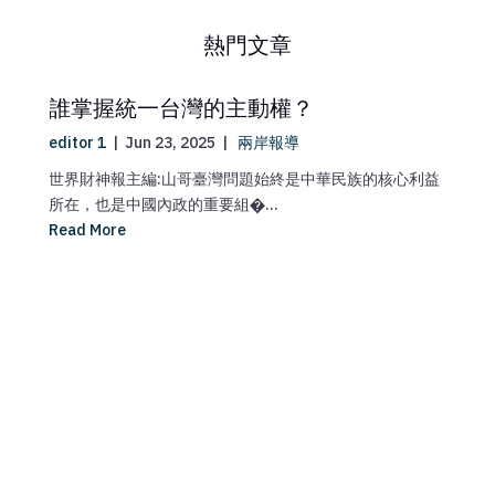
熱門文章
誰掌握統一台灣的主動權？
editor 1
|
Jun 23, 2025
|
兩岸報導
世界財神報主編:山哥臺灣問題始終是中華民族的核心利益
所在，也是中國內政的重要組�...
Read More
ma
媒
【
Re