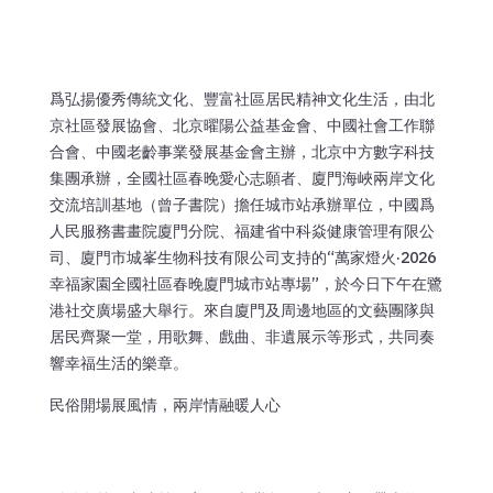
爲弘揚優秀傳統文化、豐富社區居民精神文化生活，由北
京社區發展協會、北京曜陽公益基金會、中國社會工作聯
合會、中國老齡事業發展基金會主辦，北京中方數字科技
集團承辦，全國社區春晚愛心志願者、廈門海峽兩岸文化
交流培訓基地（曾子書院）擔任城市站承辦單位，中國爲
人民服務書畫院廈門分院、福建省中科焱健康管理有限公
司、廈門市城峯生物科技有限公司支持的“萬家燈火·2026
幸福家園全國社區春晚廈門城市站專場”，於今日下午在鷺
港社交廣場盛大舉行。來自廈門及周邊地區的文藝團隊與
居民齊聚一堂，用歌舞、戲曲、非遺展示等形式，共同奏
響幸福生活的樂章。
民俗開場展風情，兩岸情融暖人心