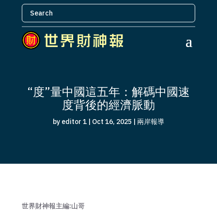
“度”量中國這五年：解碼中國速
度背後的經濟脈動
by
editor 1
|
Oct 16, 2025
|
兩岸報導
世界財神報主編:山哥