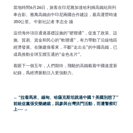
當地時間6月26日，旅客在印尼雅加達哈利姆高鐵站與列
車合影。雅萬高鐵由中印尼兩國合作建設，最高運營時速
350公里。 中新社記者 李志全 攝
這些海外項目通過基礎設施的“硬聯通”，促進了政策、設
施、貿易、資金和民心的“軟聯通”，有力帶動了沿線地區
經濟發展。在陳建偉看來，不斷“走出去”的中國高鐵，已
成爲推動全球互聯互通的“金色名片”。
着眼下一個五年，人們期待，飛馳的高鐵載着中國速度新
紀錄，爲經濟脈動注入更強動力。
←
“拉着馬來、緬甸、哈薩克斯坦跳過中國？美國別想了”
前統促黨張安樂總裁，因參與台灣洪門活動，而遭警察盯
上---
→