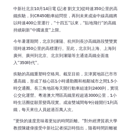
中新社北京10月14日電 (記者 劉文文)從時速350公里的高
鐵疾馳，到CR450動車組問世，再到未來成渝中線高鐵將
以時速400公里運行，“十四五”以來，“貼地飛行”的高鐵
持續刷新“中國速度”上限。
今年暑運期間，北京到瀋陽、杭州到長沙高鐵路段雙雙實
現時速350公里的高標運行。至此，北京到上海、上海到
廣州、廣州到北京、北京到瀋陽等主通道高鐵全面進
入“350時代”。
疾馳的高鐵重塑時空格局。截至目前，京津冀地區已市市
通高鐵，形成了核心區1小時通勤圈和相鄰城市之間1.5小
時交通圈。長三角地區每天開行動車組達到2400列，實現
公交化運營。粵港澳大灣區高鐵里程超過3000公里，1小
時生活圈從願景變爲現實。成渝雙城間每9分鐘開行1列高
鐵，每天來往人員超過百萬人次。
“更快的速度意味着更短的時間距離。”對外經濟貿易大學
教授陳建偉接受中新社記者採訪時指出，隨着時間距離被