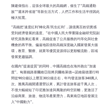
陳建偉指出，這張全球最大的高鐵網，催生了“高鐵通勤
族”“週末跨省遊”等新生活方式，人們工作和生活半徑因此
極大拓寬。
“高鐵把‘速度紅利’轉化爲‘民生紅利’，讓億萬百姓切實感
受到經濟發展的溫度。”在中國人民大學重陽金融研究院副
研究員魯東紅看來，高鐵促進了公共服務的均等化與社會
機會的再平衡。偏遠地區借助高鐵深度融入國家發展大循
環，教育、醫療、就業等優質資源得以更順暢流動，區域
發展更趨協調。
在國內“提速提質”的同時，中國高鐵也在海外跑出“加速
度”。匈塞鐵路塞爾維亞段將貝爾格萊德—諾維薩德運行時
間從90分鐘以上壓至30分鐘左右，年均發送旅客340萬人
次。雅萬高鐵開通運營以來，累計發送旅客超千萬人次，
不僅大幅縮短了印尼雅加達與萬隆的時空距離，更激活了
沿線商業、旅遊、物流等產業潛力，爲東南亞地區發展注
入“中國動力”。