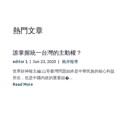
熱門文章
誰掌握統一台灣的主動權？
editor 1
|
Jun 23, 2025
|
兩岸報導
世界財神報主編:山哥臺灣問題始終是中華民族的核心利益
所在，也是中國內政的重要組�...
Read More
ma
媒
【
Re