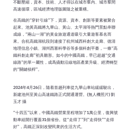
不斷壓縮，資本、技術、人才得以在城市羣內、城市羣間
高速循環，區域經濟地理版圖隨之被重構。
在高鐵的“穿針引線”下，資源、資本、創新等要素被聚合
起來。池黃高鐵將九華山、黃山、太平湖等熱門景點串聯
成線，“兩山一湖”的黃金旅遊通道吸引大量遊客慕名而
來。合杭高鐵湖杭段則連接了杭州城西科創大走廊、德清
地理信息小鎮、湖州西塞科學谷等多個科創平臺，一條“高
鐵科創走廊”初具雛形。如今的中國高鐵，早已超越“交通
線路”的單一屬性，成爲撬動沿線地區產業升級、經濟轉型
的“關鍵槓桿”。
2024年4月26日，隨着首趟列車從九華山車站緩緩駛出，
新建池州至黃山高速鐵路正式開通運營。(無人機照片) 劉
玉才 攝
“十四五”以來，中國高鐵營業里程增加了1萬公里，復興號
動車組開行覆蓋31個省份。從“走得了”到“走得快”“走得
好”，高鐵正深刻改變民衆的生活方式。