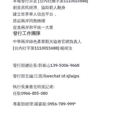
本報發行宗旨 [台內社團字第1110015688]
創造庶民經濟、協助窮人翻身
建立世界華人信息平台，
搭起兩岸同胞橋樑
促進兩岸和平統一大業
發行工作團隊
中華兩岸綠色產業觀光協會官網負責人
[台內社字第1110015688]:楊靖汝
發行部總社長:郭春山139-5006-9668
發行部主編:江燕鴻wechat id:xjlwjps
執行長兼臺北特派記者:
任歌0966-855-080
專案部經理:羅森龍:0956-789-999″