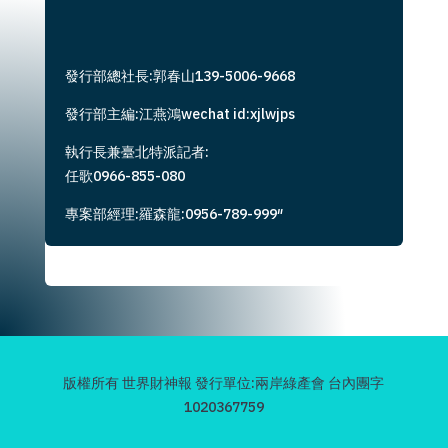
發行部總社長:郭春山139-5006-9668
發行部主編:江燕鴻wechat id:xjlwjps
執行長兼臺北特派記者:
任歌0966-855-080
專案部經理:羅森龍:0956-789-999″
版權所有 世界財神報 發行單位:兩岸綠產會 台內團字
1020367759