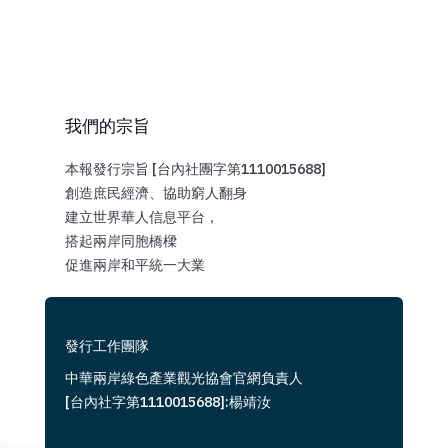
我們的宗旨
本報發行宗旨 [台內社團字第1110015688]
創造庶民經濟、協助窮人翻身
建立世界華人信息平台，
搭起兩岸同胞橋樑
促進兩岸和平統一大業
發行工作團隊
中華兩岸綠色產業觀光協會官網負責人
[台內社字第1110015688]:楊靖汝