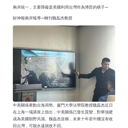
兩岸統一，主要障礙是美國利用台灣作為博弈的棋子—
財神報兩岸報導—轉刊魏磊杰教授
中美關係牽動台海局勢。廈門大學法學院教授魏磊杰近日
在上海一場講座上指出，中美關係已發生質變，對華強硬
成為美國朝野共識。魏磊杰並稱，未來十年若中國沒有收
回台灣，可能永遠就收不回。