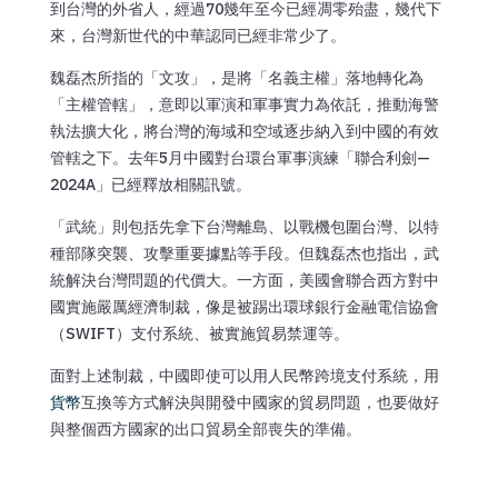
到台灣的外省人，經過70幾年至今已經凋零殆盡，幾代下
來，台灣新世代的中華認同已經非常少了。
魏磊杰所指的「文攻」，是將「名義主權」落地轉化為
「主權管轄」，意即以軍演和軍事實力為依託，推動海警
執法擴大化，將台灣的海域和空域逐步納入到中國的有效
管轄之下。去年5月中國對台環台軍事演練「聯合利劍—
2024A」已經釋放相關訊號。
「武統」則包括先拿下台灣離島、以戰機包圍台灣、以特
種部隊突襲、攻擊重要據點等手段。但魏磊杰也指出，武
統解決台灣問題的代價大。一方面，美國會聯合西方對中
國實施嚴厲經濟制裁，像是被踢出環球銀行金融電信協會
（SWIFT）支付系統、被實施貿易禁運等。
面對上述制裁，中國即使可以用人民幣跨境支付系統，用
貨幣
互換等方式解決與開發中國家的貿易問題，也要做好
與整個西方國家的出口貿易全部喪失的準備。