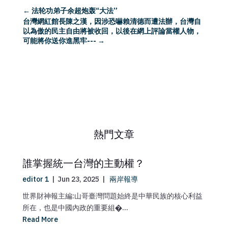
←
法轮功弟子余超炮轰“大法”
台灣網紅館長陳之漢，因涉恐嚇賴清德而遭法辦，台灣自
以為傲的民主自由將被收回，以後在網上評論當權人物，
可能將你送你進黑牢---
→
熱門文章
誰掌握統一台灣的主動權？
editor 1
|
Jun 23, 2025
|
兩岸報導
世界財神報主編:山哥臺灣問題始終是中華民族的核心利益
所在，也是中國內政的重要組�...
Read More