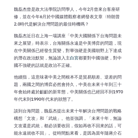
魏磊杰曾是政大法學院訪問學人，今年2月曾來台客座研
修，並在今年6月於中國媒體觀察者網發表文章〈特朗普
2.0時代是解決台灣問題的最佳時機嗎？
魏磊杰近日在上海一場講座「中美大國關係下台海問題未
來之展望」時表示，台海關係永遠是中美博弈的問題，現
在中美關係已經發生質變，對華強硬是美國朝野上下達成
的潛在政治默契，無論誰入主
白宮
都要對中國強硬，對中
國不強硬的話就是政治不正確。
他續指，這意味著中美之間根本不是貿易順差、逆差的問
題，兩國之間的博弈必然會持久，中美在未來十年到三十
年會始終處於齟齬的新常態，中美關係也已經回不到1970
年代末到1990年代末的狀態了。
談到台海問題，魏磊杰提出未來十年解決台灣問題的戰略
構想「文攻」和「武統」。他並強調，「未來十年，無論
文攻還是武統，都必須要收回，假如再收不回來的話，可
能永遠就收不回」。從時間點來看，是因為當年隨蔣介石