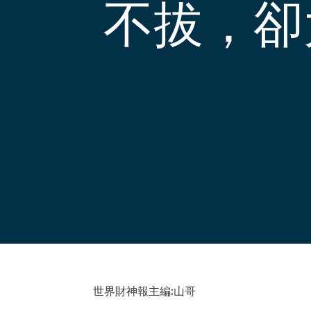
不拔，卻
世界財神報主編:山哥