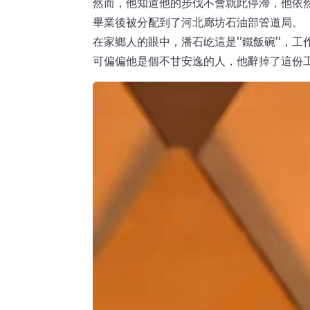
然而，他知道他的步伐不會就此停滯，他依
畢業後被分配到了河北廊坊石油部管道局。
在家鄉人的眼中，潘石屹這是”鐵飯碗”，工
可偏偏他是個不甘安逸的人，他辭掉了這份