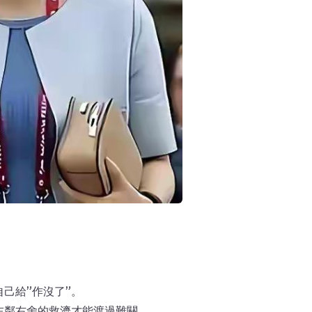
己給”作沒了”。
左鄰右舍的救濟才能渡過難關。