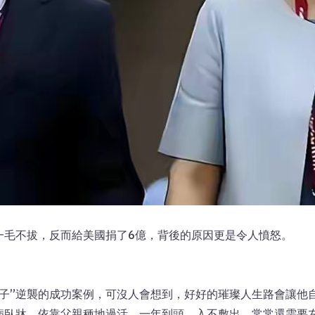
一毛不拔，反而給美國捐了6億，背後的原因更是令人憤怒。
子”逆襲的成功案例，可沒人會想到，好好的璀璨人生路會讓他自
病臥牀，依靠父親種地過活，一年到頭，入不敷出，常常還需要