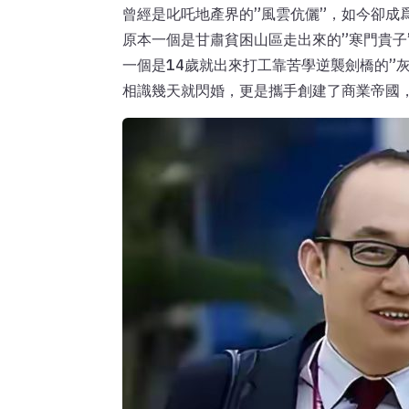
曾經是叱吒地產界的”風雲伉儷”，如今卻成
原本一個是甘肅貧困山區走出來的”寒門貴子
一個是14歲就出來打工靠苦學逆襲劍橋的”灰
相識幾天就閃婚，更是攜手創建了商業帝國，