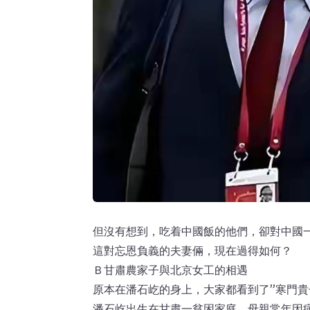
但沒有想到，吃着中國飯的他們，卻對中國
這對忘恩負義的夫妻倆，現在過得如何？
Ｂ甘肅農家子與北京女工的相遇
原本在潘石屹的身上，大家都看到了”寒門貴
潘石屹出生在甘肅一貧困家庭，母親常年因