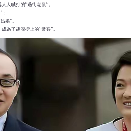
爲人人喊打的”過街老鼠”。
”；
姑娘”。
成為了胡潤榜上的”常客”。