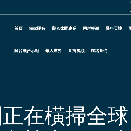
首頁
獨家即時
觀光休閒農業
兩岸報導
爆料天地
閩台融合示範
華人世界
直播視頻
聯絡我們
團正在橫掃全球