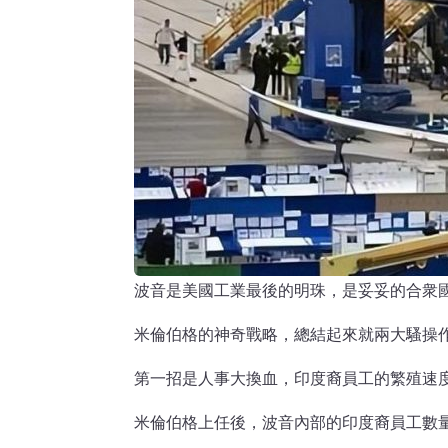
波音是美國工業最後的明珠，是妥妥的合衆國
米倫伯格的神奇戰略，總結起來就兩大騷操
第一招是人事大換血，印度裔員工的繁殖速
米倫伯格上任後，波音內部的印度裔員工數量