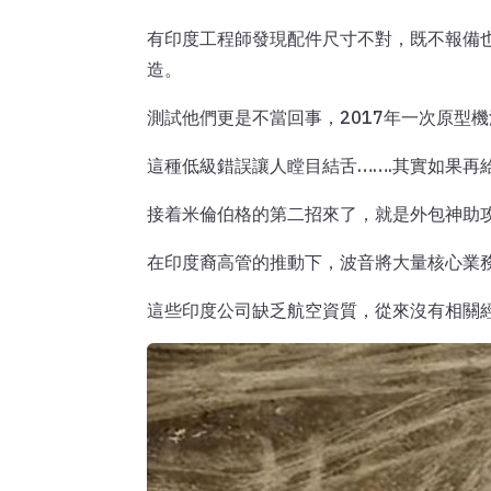
有印度工程師發現配件尺寸不對，既不報備
造。
測試他們更是不當回事，2017年一次原型
這種低級錯誤讓人瞠目結舌…….其實如果再
接着米倫伯格的第二招來了，就是外包神助
在印度裔高管的推動下，波音將大量核心業
這些印度公司缺乏航空資質，從來沒有相關