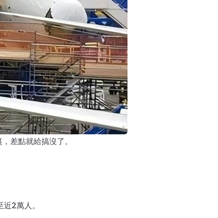
年裏，差點就給搞沒了。
至近2萬人。