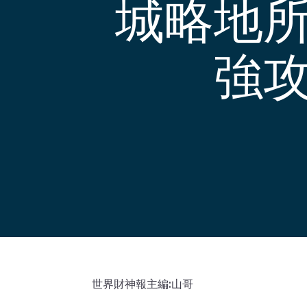
城略地
強
世界財神報主編:山哥