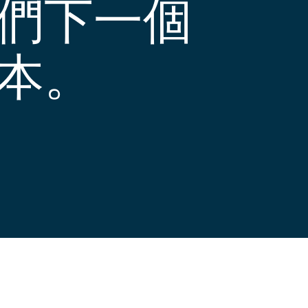
們下一個
本。