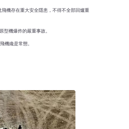
批飛機存在重大安全隱患，不得不全部回爐重
致原型機爆炸的嚴重事故。
摔飛機纔是常態。
。