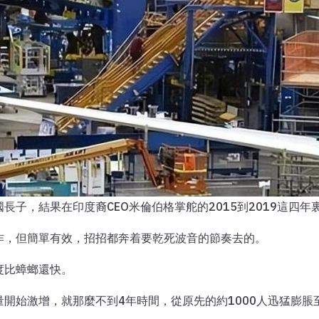
長子，結果在印度裔CEO米倫伯格掌舵的2015到2019這四
作，但簡單有效，招招都奔着要乾死波音的節奏去的。
度比蟑螂還快。
開始激增，就那麼不到4年時間，從原先的約1000人迅猛膨脹