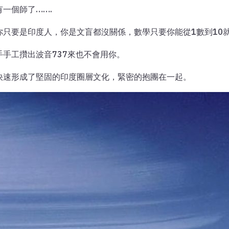
一個師了…….
只要是印度人，你是文盲都沒關係，數學只要你能從1數到10
手工攢出波音737來也不會用你。
快速形成了堅固的印度圈層文化，緊密的抱團在一起。