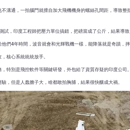
也不溝通，一拍腦門就擅自加大飛機機身的螺絲孔間距，導致整
機測試，印度工程師把壓力單位搞錯，把磅當成了公斤，結果導
給他們4年時間，波音就會和光輝戰機一樣，能降落就是奇蹟，
攻，核心系統統統放手。
務，特別是飛控軟件等關鍵研發，外包給了資質存疑的印度公司
經驗，但是人蠢膽子大，啥都敢拍胸脯，結果很快釀成大禍。