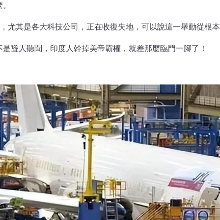
麼。
潮，尤其是各大科技公司，正在收復失地，可以說這一舉動從根
不是聳人聽聞，印度人幹掉美帝霸權，就差那麼臨門一腳了！