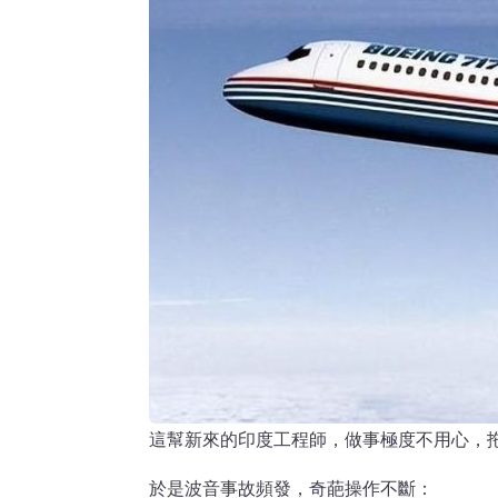
這幫新來的印度工程師，做事極度不用心，
於是波音事故頻發，奇葩操作不斷：