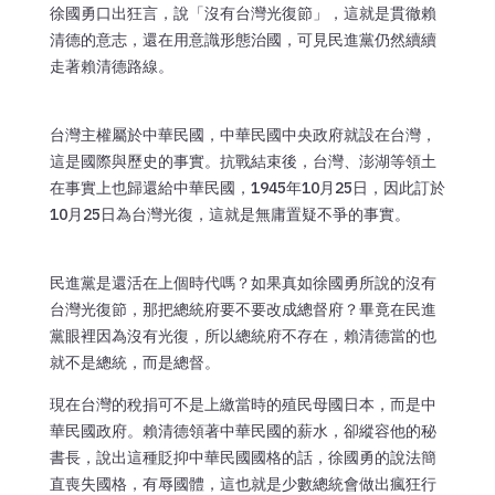
徐國勇口出狂言，說「沒有台灣光復節」，這就是貫徹賴
清德的意志，還在用意識形態治國，可見民進黨仍然續續
走著賴清德路線。
台灣主權屬於中華民國，中華民國中央政府就設在台灣，
這是國際與歷史的事實。抗戰結束後，台灣、澎湖等領土
在事實上也歸還給中華民國，1945年10月25日，因此訂於
10月25日為台灣光復，這就是無庸置疑不爭的事實。
民進黨是還活在上個時代嗎？如果真如徐國勇所說的沒有
台灣光復節，那把總統府要不要改成總督府？畢竟在民進
黨眼裡因為沒有光復，所以總統府不存在，賴清德當的也
就不是總統，而是總督。
現在台灣的稅捐可不是上繳當時的殖民母國日本，而是中
華民國政府。賴清德領著中華民國的薪水，卻縱容他的秘
書長，說出這種貶抑中華民國國格的話，徐國勇的說法簡
直喪失國格，有辱國體，這也就是少數總統會做出瘋狂行