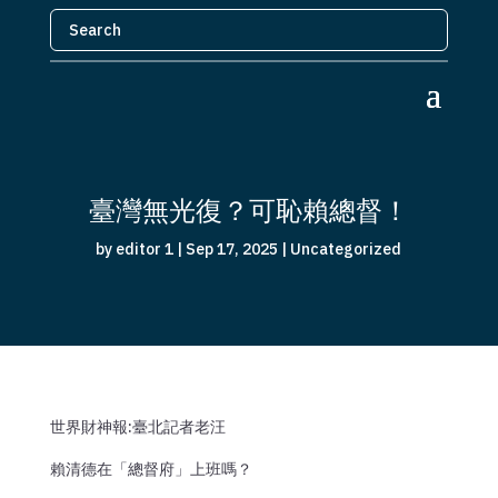
臺灣無光復？可恥賴總督！
by
editor 1
|
Sep 17, 2025
|
Uncategorized
世界財神報:臺北記者老汪
賴清德在「總督府」上班嗎？