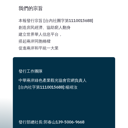
我們的宗旨
本報發行宗旨 [台內社團字第1110015688]
創造庶民經濟、協助窮人翻身
建立世界華人信息平台，
搭起兩岸同胞橋樑
促進兩岸和平統一大業
發行工作團隊
中華兩岸綠色產業觀光協會官網負責人
[台內社字第1110015688]:楊靖汝
發行部總社長:郭春山139-5006-9668