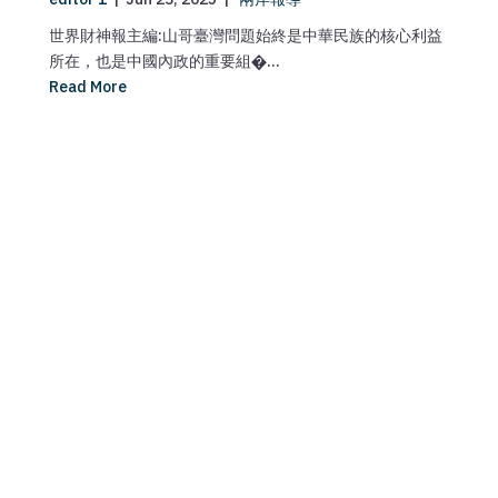
世界財神報主編:山哥臺灣問題始終是中華民族的核心利益
所在，也是中國內政的重要組�...
Read More
ma
媒
【
Re