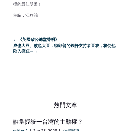
徑的最佳明證！
主編，江燕鴻
←
《英國致公總堂聲明》
成也大豆、败也大豆，特郎普的铁杆支持者豆农，将使他
陷入疯狂—
→
熱門文章
誰掌握統一台灣的主動權？
editor 1
|
Jun 23, 2025
|
兩岸報導