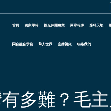
首頁
獨家即時
觀光休閒農業
兩岸報導
爆料天地
閩台融合示範
華人世界
直播視頻
聯絡我們
灣有多難？毛主