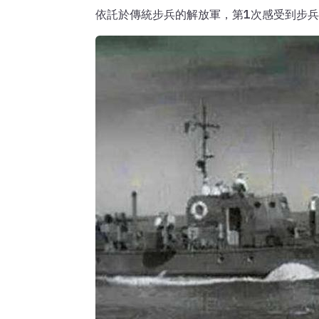
依託於傳統步兵的解放軍，第1次感受到步