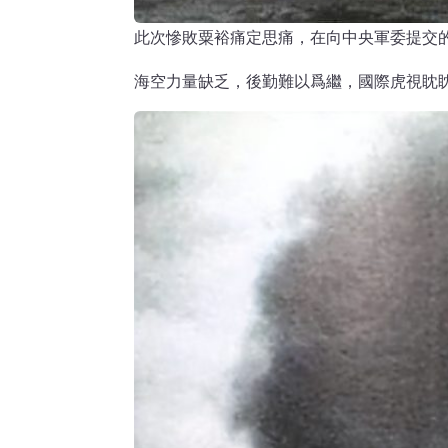
此次慘敗粟裕痛定思痛，在向中央軍委提交
海空力量缺乏，後勤難以爲繼，國際虎視眈