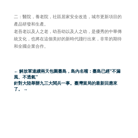
二：醫院，養老院，社區居家安全改造，城市更新項目的
產品研發和生產。
老吾老以及人之老，幼吾幼以及人之幼，是優秀的中華傳
統文化，也將在這個美好的新時代踐行出來，非常的期待
和全國企業合作。
←
解放軍連續兩天包圍臺島，島內名嘴：臺島已經“不漏
風、不透氣”
針對大陸舉辦九三大閱兵一事。臺灣當局的最新回應來
了。
→