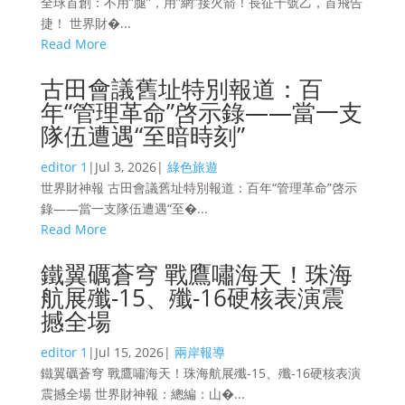
全球首創：不用”腿”，用”網”接火箭！長征十號乙，首飛告
捷！ 世界財�...
Read More
古田會議舊址特別報道：百
年“管理革命”啓示錄——當一支
隊伍遭遇“至暗時刻”
editor 1
|
Jul 3, 2026
|
綠色旅遊
世界財神報 古田會議舊址特別報道：百年“管理革命”啓示
錄——當一支隊伍遭遇“至�...
Read More
鐵翼礪蒼穹 戰鷹嘯海天！珠海
航展殲-15、殲-16硬核表演震
撼全場
editor 1
|
Jul 15, 2026
|
兩岸報導
鐵翼礪蒼穹 戰鷹嘯海天！珠海航展殲-15、殲-16硬核表演
震撼全場 世界財神報：總編：山�...