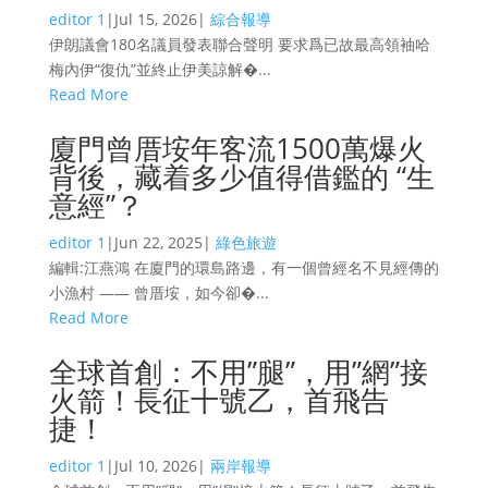
editor 1
|
Jul 15, 2026
|
綜合報導
伊朗議會180名議員發表聯合聲明 要求爲已故最高領袖哈
梅內伊“復仇”並終止伊美諒解�...
Read More
廈門曾厝垵年客流1500萬爆火
背後，藏着多少值得借鑑的 “生
意經”？
editor 1
|
Jun 22, 2025
|
綠色旅遊
編輯:江燕鴻 在廈門的環島路邊，有一個曾經名不見經傳的
小漁村 —— 曾厝垵，如今卻�...
Read More
全球首創：不用”腿”，用”網”接
火箭！長征十號乙，首飛告
捷！
editor 1
|
Jul 10, 2026
|
兩岸報導