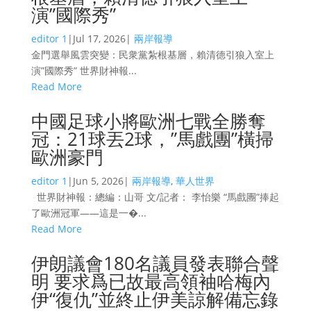
演”國際秀”
editor 1
|
Jul 17, 2026
|
兩岸報導
金門選舉風雲突變：民衆黨紮根基層，賴清德引狼入室上
演”國際秀” 世界財神報...
Read More
中國足球小將歐洲七戰全勝奪
冠：21球丟2球，”馬戲團”橫掃
歐洲豪門
editor 1
|
Jun 5, 2026
|
兩岸報導
,
華人世界
世界財神報：總編：山哥 文/記者： 李怡樂 “馬戲團”捧起
了歐洲冠軍——這是一�...
Read More
伊朗議會180名議員發表聯合聲
明 要求爲已故最高領袖哈梅內
伊“復仇”並終止伊美諒解備忘錄