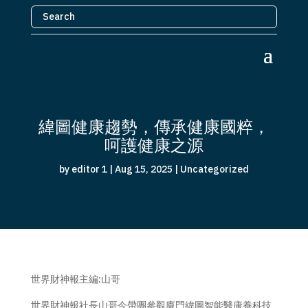
緯圖健康趨勢，傳承健康國粹，
呵護健康之源
by
editor 1
|
Aug 15, 2025
|
Uncategorized
世界財神報主編:山哥
世界財神報社長山哥今帶團參觀廈門緯圖智能醫康養科技