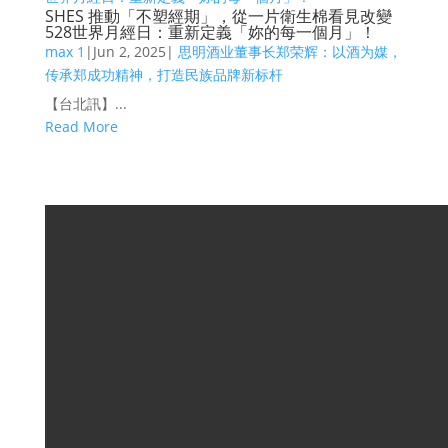
SHES 推動「不塑經期」，從一片衛生棉看見改變
528世界月經日：重新定義「妳的每一個月」！
max 1
|
Jun 2, 2025
|
思明酒业董事长郑荣辉：以酒为媒，
传承郑成功精神，打造民族品牌新标杆
【台北訊】...
Read More