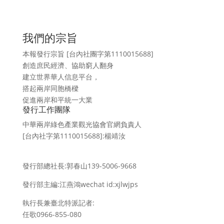
我們的宗旨
本報發行宗旨 [台內社團字第1110015688]
創造庶民經濟、協助窮人翻身
建立世界華人信息平台，
搭起兩岸同胞橋樑
促進兩岸和平統一大業
發行工作團隊
中華兩岸綠色產業觀光協會官網負責人
[台內社字第1110015688]:楊靖汝
發行部總社長:郭春山139-5006-9668
發行部主編:江燕鴻wechat id:xjlwjps
執行長兼臺北特派記者:
任歌0966-855-080