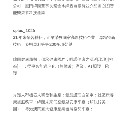
公司，廈門緯圖董事長秦金水緯親自接待並介紹圖🇩🇪智
能醫康養科技產業
oplus_1026
31 年來辛苦耕耘，企業榮獲國家高新技術企業，專精特新
技術，發明專利等等200多項榮譽
緯圖健康趨勢，傳承健康國粹，呵護健康之源✌️[玫瑰][抱
拳] 一：從事智能適老化（無障礙）產業，AI 照護，陪
護，
介護人型機器人研發和生產：銀態護理自駕車：社區康養
康復服務車：緯圖未來低空銀髮安康平臺（類似於美
團）：粵港澳閩臺大健康產業發展趨勢平臺；