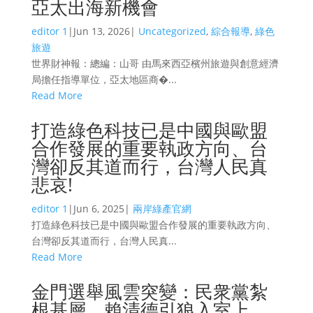
亞太出海新機會
editor 1
|
Jun 13, 2026
|
Uncategorized
,
綜合報導
,
綠色
旅遊
世界財神報：總編：山哥 由馬來西亞檳州旅遊與創意經濟
局擔任指導單位，亞太地區商�...
Read More
打造綠色科技已是中國與歐盟
合作發展的重要執政方向、台
灣卻反其道而行，台灣人民真
悲哀!
editor 1
|
Jun 6, 2025
|
兩岸綠產官網
打造綠色科技已是中國與歐盟合作發展的重要執政方向、
台灣卻反其道而行，台灣人民真...
Read More
金門選舉風雲突變：民衆黨紮
根基層，賴清德引狼入室上