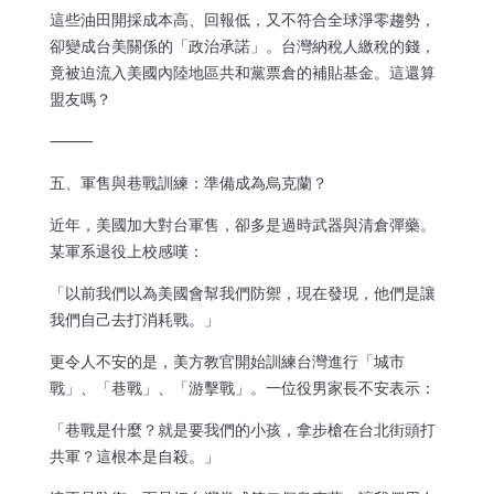
這些油田開採成本高、回報低，又不符合全球淨零趨勢，
卻變成台美關係的「政治承諾」。台灣納稅人繳稅的錢，
竟被迫流入美國內陸地區共和黨票倉的補貼基金。這還算
盟友嗎？
⸻
五、軍售與巷戰訓練：準備成為烏克蘭？
近年，美國加大對台軍售，卻多是過時武器與清倉彈藥。
某軍系退役上校感嘆：
「以前我們以為美國會幫我們防禦，現在發現，他們是讓
我們自己去打消耗戰。」
更令人不安的是，美方教官開始訓練台灣進行「城市
戰」、「巷戰」、「游擊戰」。一位役男家長不安表示：
「巷戰是什麼？就是要我們的小孩，拿步槍在台北街頭打
共軍？這根本是自殺。」