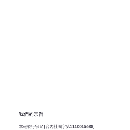
ma
媒
【
Re
我們的宗旨
本報發行宗旨 [台內社團字第1110015688]