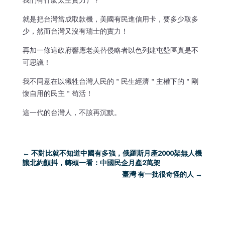
就是把台灣當成取款機，美國有民進信用卡，要多少取多
少，然而台灣又沒有瑞士的實力！
再加一條這政府響應老美替侵略者以色列建屯墾區真是不
可思議！
我不同意在以犧牲台灣人民的＂民生經濟＂主權下的＂剛
愎自用的民主＂苟活！
這一代的台灣人，不該再沉默。
←
不對比就不知道中國有多強，俄羅斯月產2000架無人機
讓北約顫抖，轉頭一看：中國民企月產2萬架
臺灣 有一批很奇怪的人
→