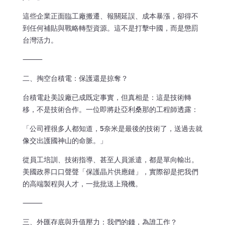
這些企業正面臨工廠搬遷、報關延誤、成本暴漲，卻得不
到任何補貼與戰略轉型資源。這不是打擊中國，而是懲罰
台灣活力。
⸻
二、掏空台積電：保護還是掠奪？
台積電赴美設廠已成既定事實，但真相是：這是技術轉
移，不是技術合作。一位即將赴亞利桑那的工程師透露：
「公司裡很多人都知道，5奈米是最後的技術了，送過去就
像交出護國神山的命脈。」
從員工培訓、技術指導、甚至人員派遣，都是單向輸出。
美國政界口口聲聲「保護晶片供應鏈」，實際卻是把我們
的高端製程與人才，一批批送上飛機。
⸻
三、外匯存底與升值壓力：我們的錢，為誰工作？