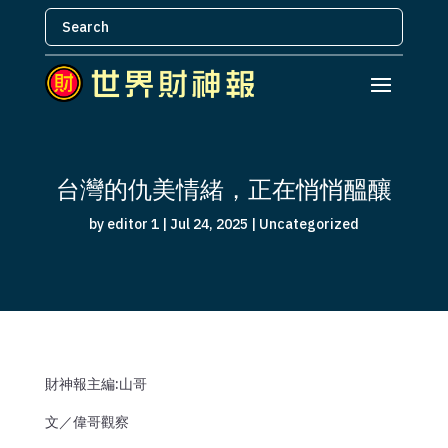
台灣的仇美情緒，正在悄悄醞釀
by
editor 1
|
Jul 24, 2025
|
Uncategorized
財神報主編:山哥
文／偉哥觀察