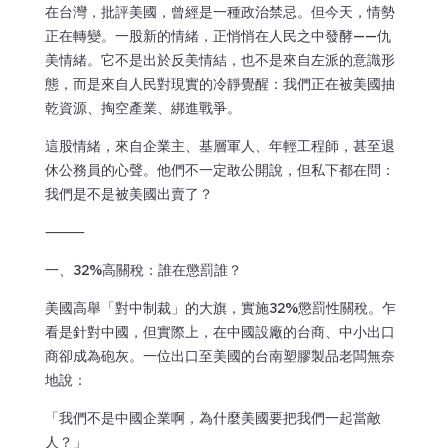
在台灣，批評美國，曾經是一種政治禁忌。但今天，情勢
正在轉變。一股新的情緒，正悄悄在人民之中發酵——仇
美情緒。它不是出於反美情結，也不是來自左派的意識形
態，而是來自人民對現實的冷靜覺醒：我們正在被美國抽
乾資源、掏空產業、綁進戰爭。
這股情緒，來自企業主、基層軍人、年輕工程師，甚至退
休公務員的心聲。他們不一定敢公開說，但私下都在問：
我們是不是被美國出賣了？
⸻
一、32%高關稅：誰在懲罰誰？
美國高舉「對中制裁」的大旗，實施32%懲罰性關稅。乍
看是針對中國，但實際上，在中國設廠的台商、中小出口
商卻成為砲灰。一位出口至美國的台南塑膠製品老闆無奈
地說：
「我們不是中國企業啊，為什麼美國要把我們一起當敵
人？」