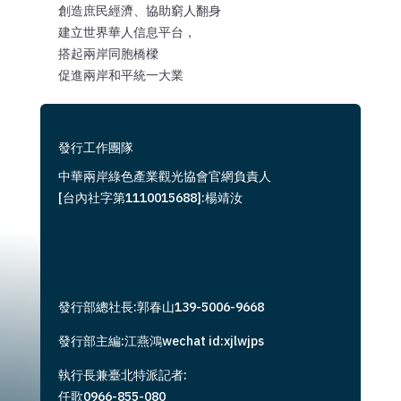
創造庶民經濟、協助窮人翻身
建立世界華人信息平台，
搭起兩岸同胞橋樑
促進兩岸和平統一大業
發行工作團隊
中華兩岸綠色產業觀光協會官網負責人
[台內社字第1110015688]:楊靖汝
發行部總社長:郭春山139-5006-9668
發行部主編:江燕鴻wechat id:xjlwjps
執行長兼臺北特派記者:
任歌0966-855-080