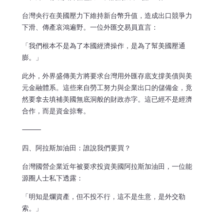
台灣央行在美國壓力下維持新台幣升值，造成出口競爭力
下滑、傳產哀鴻遍野。一位外匯交易員直言：
「我們根本不是為了本國經濟操作，是為了幫美國壓通
膨。」
此外，外界盛傳美方將要求台灣用外匯存底支撐美債與美
元金融體系。這些來自勞工努力與企業出口的儲備金，竟
然要拿去填補美國無底洞般的財政赤字。這已經不是經濟
合作，而是資金掠奪。
⸻
四、阿拉斯加油田：誰說我們要買？
台灣國營企業近年被要求投資美國阿拉斯加油田，一位能
源圈人士私下透露：
「明知是爛資產，但不投不行，這不是生意，是外交勒
索。」