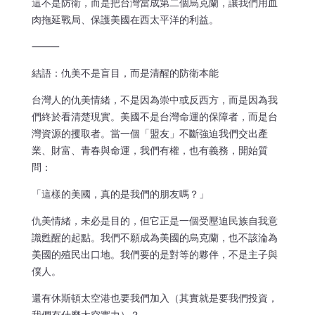
這不是防衛，而是把台灣當成第二個烏克蘭，讓我們用血
肉拖延戰局、保護美國在西太平洋的利益。
⸻
結語：仇美不是盲目，而是清醒的防衛本能
台灣人的仇美情緒，不是因為崇中或反西方，而是因為我
們終於看清楚現實。美國不是台灣命運的保障者，而是台
灣資源的攫取者。當一個「盟友」不斷強迫我們交出產
業、財富、青春與命運，我們有權，也有義務，開始質
問：
「這樣的美國，真的是我們的朋友嗎？」
仇美情緒，未必是目的，但它正是一個受壓迫民族自我意
識甦醒的起點。我們不願成為美國的烏克蘭，也不該淪為
美國的殖民出口地。我們要的是對等的夥伴，不是主子與
僕人。
還有休斯頓太空港也要我們加入（其實就是要我們投資，
我們有什麼太空實力）？