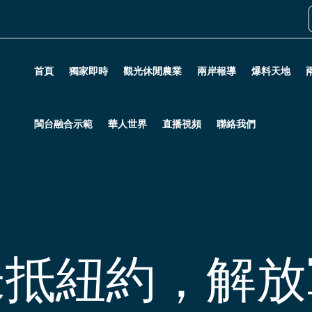
首頁
獨家即時
觀光休閒農業
兩岸報導
爆料天地
閩台融合示範
華人世界
直播視頻
聯絡我們
未抵紐約，解放