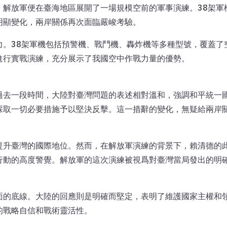
，解放軍便在臺海地區展開了一場規模空前的軍事演練。38架軍
明顯變化，兩岸關係再次面臨嚴峻考驗。
力。38架軍機包括預警機、戰鬥機、轟炸機等多種型號，覆蓋了
進行實戰演練，充分展示了我國空中作戰力量的優勢。
過去一段時間，大陸對臺灣問題的表述相對溫和，強調和平統一
採取一切必要措施予以堅決反擊。這一措辭的變化，無疑給兩岸
提升臺灣的國際地位。然而，在解放軍演練的背景下，賴清德的
行動的高度警覺。解放軍的這次演練被視爲對臺灣當局發出的明
面的底線。大陸的回應則是明確而堅定，表明了維護國家主權和
的戰略自信和戰術靈活性。