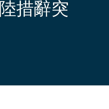
大陸措辭突