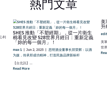
熱門文章
美
升
SHES 推動「不塑經期」，從一片衛生
edi
棉看見改變 528世界月經日：重新定義
心利
「妳的每一個月」！
美
世界
max 1
|
Jun 2, 2025
|
思明酒业董事长郑荣辉：以酒
Rea
为媒，传承郑成功精神，打造民族品牌新标杆
【台北訊】...
Read More