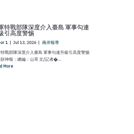
軍特戰部隊深度介入臺島 軍事勾連
中國足球小
級引高度警惕
球丟2球，
tor 1
|
Jul 13, 2026
|
兩岸報導
editor 1
|
Jun 5
軍特戰部隊深度介入臺島 軍事勾連升級引高度警惕
世界財神報：總編
財神報：總編：山哥 文/記者�...
團”捧起了歐洲冠軍
d More
Read More