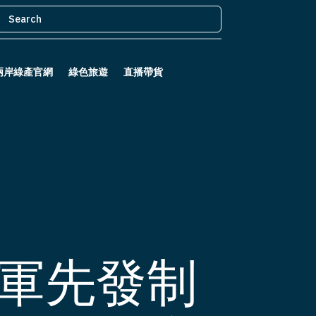
兩岸綠產官網
綠色旅遊
直播帶貨
軍先發制