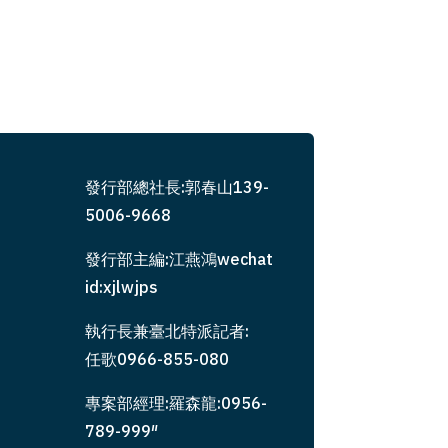
發行部總社長:郭春山139-
5006-9668
發行部主編:江燕鴻wechat
id:xjlwjps
執行長兼臺北特派記者:
任歌0966-855-080
專案部經理:羅森龍:0956-
789-999″