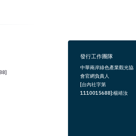
發行工作團隊
中華兩岸綠色產業觀光協
8]
會官網負責人
[台內社字第
1110015688]:楊靖汝