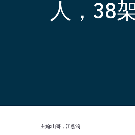
人，38
主編:山哥，江燕鴻