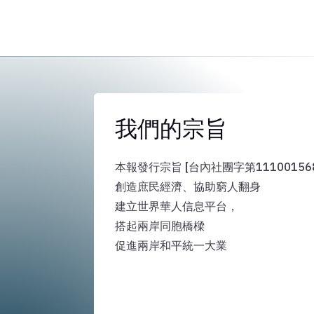
我們的宗旨
本報發行宗旨 [台內社團字第111001568
創造庶民經濟、協助窮人翻身
建立世界華人信息平台，
搭起兩岸同胞橋樑
促進兩岸和平統一大業