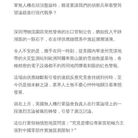
軍無人機在頭頂盤旋時，難道要讓我們的偵察兵舉着雙筒
望遠鏡進行現代戰爭？
深圳灣物流園區突然發佈的出口管制公告，猶如投入平靜
湖面的一顆石子，在全球供應鏈體系中激起層層漣漪。
令人不安的是，幾乎在同一時刻，從美國內華達州荒漠地
帶的火災監測站到歐洲阿爾卑斯山脈的雪崩救援基地，各
種精密的電子設備都不約而同地閃爍着刺眼的紅色警報。
這場由供應鏈斷裂引發的連鎖反應究竟會持續到何時，至
今仍是個未解之謎，業界人士無不憂心忡忡地關注着事態
發展。
就在上月，美國無人機行業協會負責人在行業論壇上的一
段激烈言論被瘋狂轉發，引發了廣泛討論。
這位行業領袖憤怒地質問道：”究竟是哪位專家當初極力主
張對中國零部件實施貿易限制？”