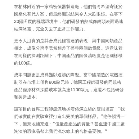
在柏林附近的一家精密儀器製造廠，他們曾將希望寄託於
國產化替代方案，但最終測試結果令人大跌眼鏡。在零下
20攝氏度的極端環境中，他們研發的熱成像鏡頭表面迅速
結滿冰霜，完全失去了正常工作能力。
更令人沮喪的是其合成孔徑雷達的表現，與中國同類產品
相比，成像分辨率竟然相差了整整兩個數量級。這意味着
在同樣的探測距離下，中國產品的圖像清晰度是德國樣機
的100倍。
成本問題更是成爲難以逾越的障礙。當中國製造的電機控
制器在市場上僅售800歐元時，德國工程師研發的同規格
產品僅原材料採購成本就高達1100歐元，這還不包括研發
和製造成本。
該項目的首席工程師疲憊地揉着佈滿血絲的雙眼坦言：”我
們確實能在實驗室裡打造出完美的單個樣品。”他停頓悟一
下，無奈地補充道：”但量產產品的質量？甚至連中國工廠
淘汰的瑕疵品都比我們流水線上的合格品要強。”