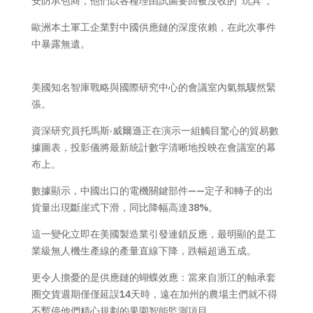
安防承包商，他們以各種理由試圖要回被沒收的”玩具”。
歐洲本土軍工企業對中國供應鏈的深度依賴，在此次事件
中暴露無遺。
美國知名智庫戰略與國際研究中心的會議室內氣氛驟然緊
張。
資深研究員托馬斯·威爾遜正在演示一組觸目驚心的貿易數
據圖表，投影儀將最新統計數字清晰地投映在會議室的幕
布上。
數據顯示，中國出口的電機關鍵部件——定子和轉子的出
貨量出現斷崖式下滑，同比降幅高達38%。
這一變化立即在美國製造業引發連鎖反應，最明顯的是工
業級無人機生產線的產量直線下降，跌幅超過五成。
更令人擔憂的是供應鏈的蝴蝶效應：當來自浙江的軸承套
圈交貨週期僅僅延誤14天時，遠在加州的農場主們就不得
不暫停他們精心規劃的果園智能監測項目。