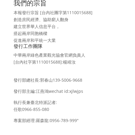
我們的宗旨
本報發行宗旨 [台內社團字第1110015688]
創造庶民經濟、協助窮人翻身
建立世界華人信息平台，
搭起兩岸同胞橋樑
促進兩岸和平統一大業
發行工作團隊
中華兩岸綠色產業觀光協會官網負責人
[台內社字第1110015688]:楊靖汝
發行部總社長:郭春山139-5006-9668
發行部主編:江燕鴻wechat id:xjlwjps
執行長兼臺北特派記者:
任歌0966-855-080
專案部經理:羅森龍:0956-789-999″