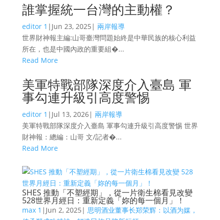
誰掌握統一台灣的主動權？
editor 1
|
Jun 23, 2025
|
兩岸報導
世界財神報主編:山哥臺灣問題始終是中華民族的核心利益
所在，也是中國內政的重要組�...
Read More
美軍特戰部隊深度介入臺島 軍
事勾連升級引高度警惕
editor 1
|
Jul 13, 2026
|
兩岸報導
美軍特戰部隊深度介入臺島 軍事勾連升級引高度警惕 世界
財神報：總編：山哥 文/記者�...
Read More
SHES 推動「不塑經期」，從一片衛生棉看見改變
528世界月經日：重新定義「妳的每一個月」！
max 1
|
Jun 2, 2025
|
思明酒业董事长郑荣辉：以酒为媒，