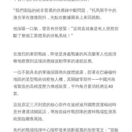
“我們面臨的絕非普通的供應鏈中斷問題，”托馬斯手中的
激光筆在微微顫抖，光點在數據圖表上來回跳動。
他深吸一口氣，聲音有些發緊：”這簡直就像是有人突然切
斷了整個工業體系的供氧系統！”
在激烈的東部戰線，即使是身處戰壕的烏克蘭軍人也能清
晰地察覺到這場供應鏈波動帶來的連鎖反應。
一位不願具名的軍備採購商向媒體披露，部署在巴赫穆特
地區的某型戰術偵察無人機，其關鍵零部件——中國河南
省製造的高精度壓力傳感裝置，平均每月要消耗將近40
套。
這批原定三月到貨的核心部件在途經迪拜國際貨運樞紐時
意外遭遇清關延誤，導致前線作戰部隊的實時戰場監測系
統面臨癱瘓風險。
焦灼的戰場指揮中心隨即發來措辭嚴厲的加密電文：”當敵