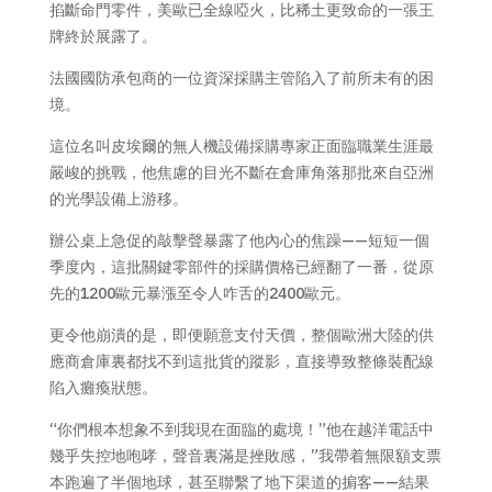
掐斷命門零件，美歐已全線啞火，比稀土更致命的一張王
牌終於展露了。
法國國防承包商的一位資深採購主管陷入了前所未有的困
境。
這位名叫皮埃爾的無人機設備採購專家正面臨職業生涯最
嚴峻的挑戰，他焦慮的目光不斷在倉庫角落那批來自亞洲
的光學設備上游移。
辦公桌上急促的敲擊聲暴露了他內心的焦躁——短短一個
季度內，這批關鍵零部件的採購價格已經翻了一番，從原
先的1200歐元暴漲至令人咋舌的2400歐元。
更令他崩潰的是，即便願意支付天價，整個歐洲大陸的供
應商倉庫裏都找不到這批貨的蹤影，直接導致整條裝配線
陷入癱瘓狀態。
“你們根本想象不到我現在面臨的處境！”他在越洋電話中
幾乎失控地咆哮，聲音裏滿是挫敗感，”我帶着無限額支票
本跑遍了半個地球，甚至聯繫了地下渠道的掮客——結果