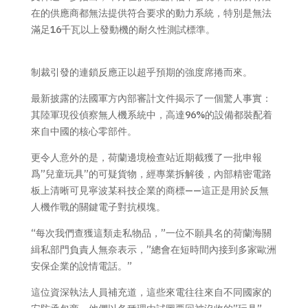
在的供應商都無法提供符合要求的動力系統，特別是無法
滿足16千瓦以上發動機的耐久性測試標準。
制裁引發的連鎖反應正以超乎預期的強度席捲而來。
最新披露的法國軍方內部審計文件揭示了一個驚人事實：
其陸軍現役偵察無人機系統中，高達96%的設備都裝配着
來自中國的核心零部件。
更令人意外的是，荷蘭邊境檢查站近期截獲了一批申報
爲”兒童玩具”的可疑貨物，經專業拆解後，內部精密電路
板上清晰可見寧波某科技企業的商標——這正是用於反無
人機作戰的關鍵電子對抗模塊。
“每次我們查獲這類走私物品，”一位不願具名的荷蘭海關
緝私部門負責人無奈表示，”總會在短時間內接到多家歐洲
安保企業的說情電話。”
這位資深執法人員補充道，這些來電往往來自不同國家的