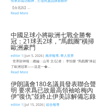
传承郑成功精神，打造民族品牌新标杆
【台北訊】...
Read More
中國足球小將歐洲七戰全勝奪
冠：21球丟2球，”馬戲團”橫掃
歐洲豪門
editor 1
|
Jun 5, 2026
|
兩岸報導
,
華人世界
世界財神報：總編：山哥 文/記者： 李怡樂 “馬戲團”捧起
了歐洲冠軍——這是一�...
Read More
伊朗議會180名議員發表聯合聲
明 要求爲已故最高領袖哈梅內
伊“復仇”並終止伊美諒解備忘錄
editor 1
|
Jul 15, 2026
|
綜合報導