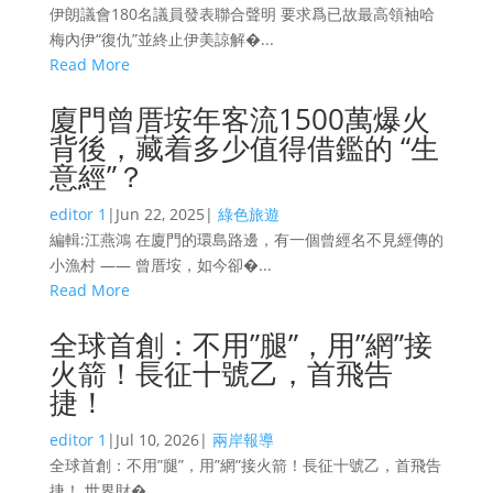
伊朗議會180名議員發表聯合聲明 要求爲已故最高領袖哈
梅內伊“復仇”並終止伊美諒解�...
Read More
廈門曾厝垵年客流1500萬爆火
背後，藏着多少值得借鑑的 “生
意經”？
editor 1
|
Jun 22, 2025
|
綠色旅遊
編輯:江燕鴻 在廈門的環島路邊，有一個曾經名不見經傳的
小漁村 —— 曾厝垵，如今卻�...
Read More
全球首創：不用”腿”，用”網”接
火箭！長征十號乙，首飛告
捷！
editor 1
|
Jul 10, 2026
|
兩岸報導
全球首創：不用”腿”，用”網”接火箭！長征十號乙，首飛告
捷！ 世界財�...