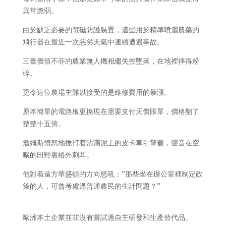
異常脆弱。
由於缺乏必要的電磁防護裝置，這些用於精準噴灑農藥的
飛行器在最近一次惡劣天氣中連續遭遇事故。
三臺價值不菲的農業無人機相繼失控墜落，在地裡摔得粉
碎。
更令這位農場主難以接受的是維修費用的暴漲。
原本簡單的電路板更換現在需要支付天價賬單，價格翻了
整整十五倍。
詹姆斯憤怒地捶打着沾滿泥土的皮卡車引擎蓋，聲音在空
曠的田野裏格外刺耳。
他對着遠方華盛頓的方向怒吼：”那些坐在辦公室裡制定政
策的人，可曾考慮過普通農民的生計問題？”
歐洲本土企業並非沒有嘗試過自主研發和生產替代品。