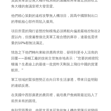
負責美軍新型無人機作戰系統的邁爾斯將軍最近頻頻在五
角大樓的會議室裡大發雷霆。
他們精心策劃的遠程攻擊無人機項目，因爲中國限制出口
的導航核心部件而陷入僵局。
項目所需的飛行姿態控制模塊必須將航向偏差嚴格控制在2
度以內，但搜遍整個北美軍工複合體的庫存，連最低需求
量的10%都無法滿足。
情急之下他們轉向東歐供應商求助，卻得到更令人沮喪的
回覆——基輔工廠的技術主管無奈地表示：”您要的精密陀
螺儀？生產線上的最後一批貨昨天剛裝上飛往中國的貨運
航班。”
軍工領域的緊張態勢正在向日常生活滲透，帶來日益明顯
的連鎖反應。
在美國中西部廣袤的農田裡，栽培農戶詹姆斯最近陷入了
前所未有的困境。
每到雷雨季節，他那支原本可靠的無人機作業隊伍就變得