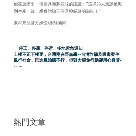
他甚至提出一個極具諷刺意味的建議：”這樣的人應該被派
到生產一線，親身體驗三個月擰螺絲的滋味！”
素材來源官方媒體/網絡新聞
←
停工、停课、停运！多地紧急通知
上樑不正下樑歪，台灣兩在野黨轟--台灣詐騙及吸毒案件
風行社會，民進黨治國不行，但對大罷免行動卻用心良苦-
--
→
熱門文章