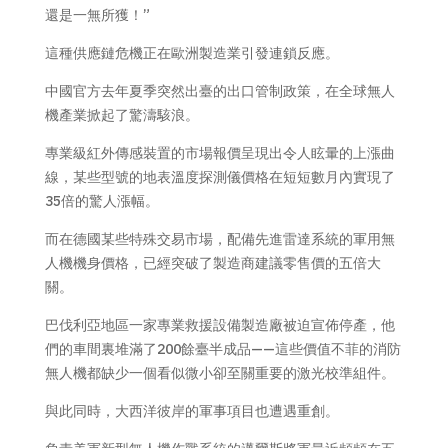
還是一無所獲！”
這種供應鏈危機正在歐洲製造業引發連鎖反應。
中國官方去年夏季突然出臺的出口管制政策，在全球無人
機產業掀起了驚濤駭浪。
專業級紅外傳感裝置的市場報價呈現出令人眩暈的上漲曲
線，某些型號的地表溫度探測儀價格在短短數月內實現了
35倍的驚人漲幅。
而在德國某些特殊交易市場，配備先進雷達系統的軍用無
人機機身價格，已經突破了製造商建議零售價的五倍大
關。
巴伐利亞地區一家專業救援設備製造廠被迫宣佈停產，他
們的車間裏堆滿了200餘臺半成品——這些價值不菲的消防
無人機都缺少一個看似微小卻至關重要的激光校準組件。
與此同時，大西洋彼岸的軍事項目也遭遇重創。