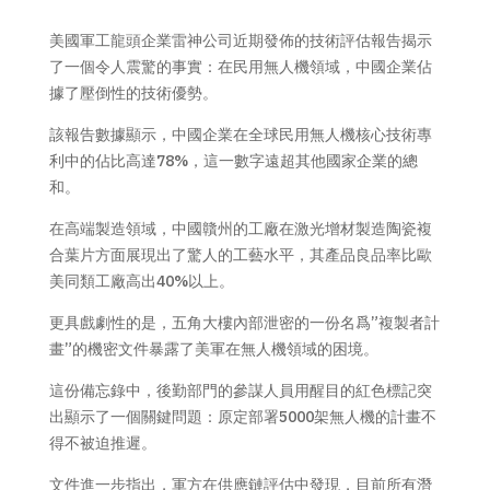
美國軍工龍頭企業雷神公司近期發佈的技術評估報告揭示
了一個令人震驚的事實：在民用無人機領域，中國企業佔
據了壓倒性的技術優勢。
該報告數據顯示，中國企業在全球民用無人機核心技術專
利中的佔比高達78%，這一數字遠超其他國家企業的總
和。
在高端製造領域，中國贛州的工廠在激光增材製造陶瓷複
合葉片方面展現出了驚人的工藝水平，其產品良品率比歐
美同類工廠高出40%以上。
更具戲劇性的是，五角大樓內部泄密的一份名爲”複製者計
畫”的機密文件暴露了美軍在無人機領域的困境。
這份備忘錄中，後勤部門的參謀人員用醒目的紅色標記突
出顯示了一個關鍵問題：原定部署5000架無人機的計畫不
得不被迫推遲。
文件進一步指出，軍方在供應鏈評估中發現，目前所有潛