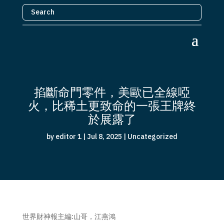
掐斷命門零件，美歐已全線啞
火，比稀土更致命的一張王牌終
於展露了
by
editor 1
|
Jul 8, 2025
|
Uncategorized
世界財神報主編:山哥，江燕鴻