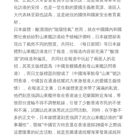
化訪港的安排，也是一堂生動的愛國主義教育課。港區人
大代表林至穎也認爲，這是絕佳的國情和國家安全教育素
材 。
日本媒體：酸溜溜的“陰陽怪氣” 然而，就在中國國內和國
際社會紛紛對山東艦訪港給予積極評價時，日本媒體卻表
現出了截然不同的態度。共同社、《每日新聞》等日本媒
體對山東艦訪港進行了報道，但報道內容卻充滿了“酸溜
溜”的味道和偏見。 共同社在報道中玩起了兩面人的花
招，其英文版標題爲《中國首艘國產航母山東艦訪問香
港》，而日文版標題則變成了《中國海軍航母“山東”號訪
問香港，中國旨在通過炫耀武力來激發港人的愛國主義情
懷》 。在報道正文裏，日本媒體更是夾帶了滿滿的私貨。
他們刻意強調山東艦停靠在香港迪士尼樂園附近海域，導
致部分渡輪不得不調整航線，引發了少數香港市民的不便
和不滿，試圖以此來抹黑此次訪問活動。 同時，在字數不
多的正文中，日本媒體還刻意強調了此次山東艦訪港的“軍
事屬性”，聲稱“中國官方特意選在香港迴歸28週年之際搞
這麼隆重的紀念活動，就是意圖通過炫耀海軍發展成就與