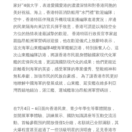
家好”4個大字，表達愛國愛港的濃濃深情和對香港同胞的
美好祝福。海上，香港特區消防船用“水門禮”歡迎編隊；
空中，香港特區伴飛直升機現場直播編隊進港實況；岸邊
的民衆隔海向來訪官兵揮手致意，香港可謂是以海陸空全
方位的熱情表達最誠摯的歡迎。 香港特區行政長官李家超
親臨昂船洲軍營碼頭迎接，他在歡迎儀式上致辭時表示，
這次海軍山東艦編隊4艘海軍艦艇訪港，特別振奮人心。這
次山東艦編隊訪港，將讓香港市民親身體驗國家現代化軍
艦的宏偉與先進，更認識國防現代化的成果；他們更能近
距離看到海軍的英姿，感受軍隊的專業優秀、堅毅精神和
無私奉獻，加強市民的民族自豪感 。 為了讓香港市民更好
地暸解中國海軍的發展成就，山東艦、延安艦在維多利亞
灣西錨地錨泊，湛江艦、運城艦靠泊昂船洲軍營碼頭，
在7月4日 – 6日面向香港民衆、青少年學生等羣體開放，
並開展軍事體驗、訓練展示、國防知識講座等互動交流活
動。首輪參觀預約開放僅僅1分鐘，名額就已全部滿額，其
火爆程度甚至超過了一些頂級明星的演唱會，足見香港市