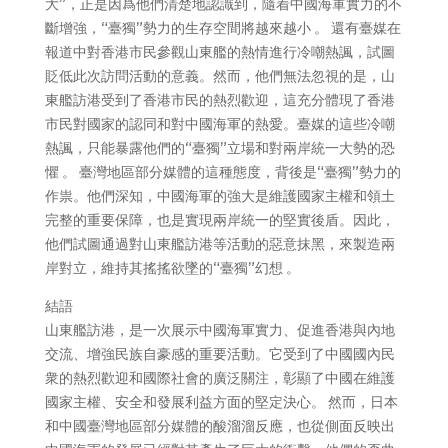
大”，正是因爲他們清楚地認識到，隨着中國海軍實力的不
斷增強，“臺獨”勢力的生存空間將越來越小 。 還有臺媒在
報道中對香港市民參觀山東艦的熱情進行冷嘲熱諷，試圖
貶低此次訪問活動的意義。然而，他們無法忽視的是，山
東艦訪港受到了香港市民的熱烈歡迎，這充分體現了香港
市民對國家的認同和對中國海軍的熱愛。臺媒的這些冷嘲
熱諷，只能暴露他們的“臺獨”立場和對兩岸統一大勢的恐
懼 。 臺灣地區部分媒體的這種態度，背後是“臺獨”勢力的
作祟。他們深知，中國海軍的強大是維護國家主權和領土
完整的重要保障，也是實現兩岸統一的堅實後盾。因此，
他們試圖通過對山東艦訪港等活動的惡意抹黑，來製造兩
岸對立，維持其搖搖欲墜的“臺獨”幻想 。
結語
山東艦訪港，是一次展示中國海軍實力、促進香港與內地
交流、增強民族自豪感的重要活動。它受到了中國國內民
衆的熱烈歡迎和國際社會的廣泛關注，彰顯了中國在維護
國家主權、安全和發展利益方面的堅定決心。 然而，日本
和中國臺灣地區部分媒體的酸溜溜反應，也從側面反映出