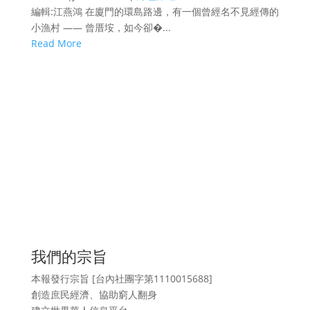
編輯:江燕鴻 在廈門的環島路邊，有一個曾經名不見經傳的
小漁村 —— 曾厝垵，如今卻�...
Read More
我們的宗旨
本報發行宗旨 [台內社團字第1110015688]
創造庶民經濟、協助窮人翻身