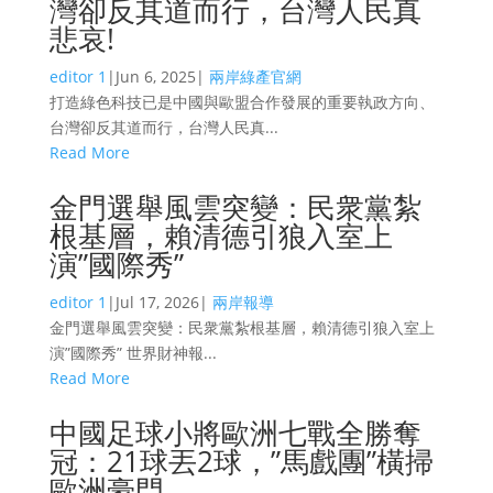
灣卻反其道而行，台灣人民真
悲哀!
editor 1
|
Jun 6, 2025
|
兩岸綠產官網
打造綠色科技已是中國與歐盟合作發展的重要執政方向、
台灣卻反其道而行，台灣人民真...
Read More
金門選舉風雲突變：民衆黨紮
根基層，賴清德引狼入室上
演”國際秀”
editor 1
|
Jul 17, 2026
|
兩岸報導
金門選舉風雲突變：民衆黨紮根基層，賴清德引狼入室上
演”國際秀” 世界財神報...
Read More
中國足球小將歐洲七戰全勝奪
冠：21球丟2球，”馬戲團”橫掃
歐洲豪門