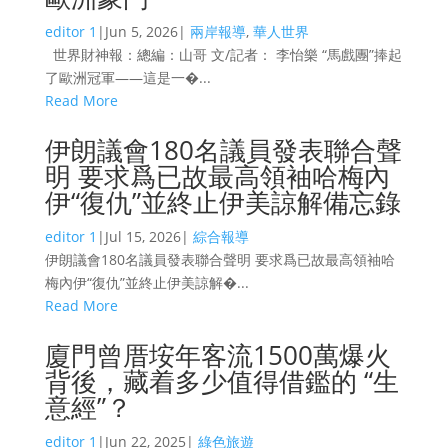
editor 1
|
Jun 5, 2026
|
兩岸報導
,
華人世界
世界財神報：總編：山哥 文/記者： 李怡樂 “馬戲團”捧起
了歐洲冠軍——這是一�...
Read More
伊朗議會180名議員發表聯合聲
明 要求爲已故最高領袖哈梅內
伊“復仇”並終止伊美諒解備忘錄
editor 1
|
Jul 15, 2026
|
綜合報導
伊朗議會180名議員發表聯合聲明 要求爲已故最高領袖哈
梅內伊“復仇”並終止伊美諒解�...
Read More
廈門曾厝垵年客流1500萬爆火
背後，藏着多少值得借鑑的 “生
意經”？
editor 1
|
Jun 22, 2025
|
綠色旅遊