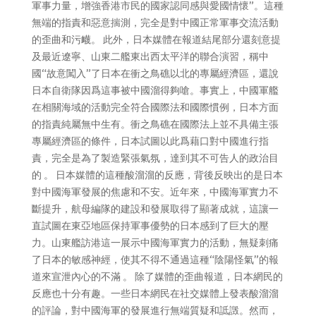
軍事力量，增強香港市民的國家認同感與愛國情懷”。這種
無端的指責和惡意揣測，完全是對中國正常軍事交流活動
的歪曲和污衊。 此外，日本媒體在報道結尾部分還刻意提
及最近遼寧、山東二艦東出西太平洋的聯合演習，稱中
國“故意闖入”了日本在衝之鳥礁以北的專屬經濟區，還說
日本自衛隊因爲這事被中國溜得夠嗆。事實上，中國軍艦
在相關海域的活動完全符合國際法和國際慣例，日本方面
的指責純屬無中生有。衝之鳥礁在國際法上並不具備主張
專屬經濟區的條件，日本試圖以此爲藉口對中國進行指
責，完全是為了製造緊張氣氛，達到其不可告人的政治目
的 。 日本媒體的這種酸溜溜的反應，背後反映出的是日本
對中國海軍發展的焦慮和不安。近年來，中國海軍實力不
斷提升，航母編隊的建設和發展取得了顯著成就，這讓一
直試圖在東亞地區保持軍事優勢的日本感到了巨大的壓
力。山東艦訪港這一展示中國海軍實力的活動，無疑刺痛
了日本的敏感神經，使其不得不通過這種“陰陽怪氣”的報
道來宣泄內心的不滿 。 除了媒體的歪曲報道，日本網民的
反應也十分有趣。一些日本網民在社交媒體上發表酸溜溜
的評論，對中國海軍的發展進行無端質疑和詆譭。然而，