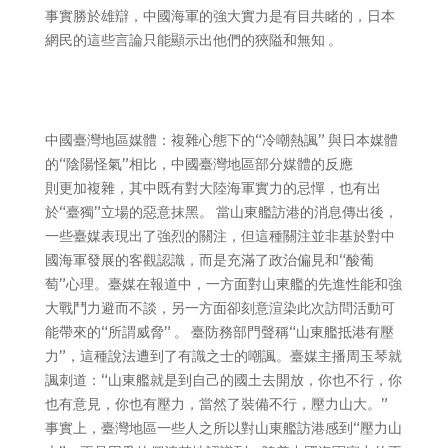
事實勝於雄辯，中國海軍的強大實力是有目共睹的，日本
網民的這些言論只能顯示出他們的狹隘和無知 。
中國臺灣地區媒體：複雜心態下的“冷嘲熱諷” 與日本媒體
的“陰陽怪氣”相比，中國臺灣地區部分媒體的反應
則更加複雜，其中既有對大陸海軍實力的忌憚，也有出
於“臺獨”立場的惡意抹黑。 當山東艦訪港的消息傳出後，
一些臺媒表現出了強烈的關注，但這種關注並非基於對中
國海軍發展的客觀認識，而是充滿了政治偏見和“酸葡
萄”心理。臺媒在報道中，一方面對山東艦的先進性能和強
大戰鬥力避而不談，另一方面卻刻意渲染此次訪問活動可
能帶來的“所謂威脅” 。 臺防務部門聲稱“山東艦抵港有壓
力”，這種說法遭到了有識之士的嘲諷。臺媒主播周玉琴就
諷刺道：“山東艦就是到自己的國土去開放，你也不行，你
也有意見，你也有壓力，當然了裝備不行，壓力山大。”
事實上，臺灣地區一些人之所以對山東艦訪港感到“壓力山