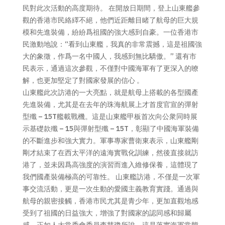
民對此次活動的高度期待。 在開放日期間，登上山東艦參
觀的香港市民絡繹不絕，他們近距離目睹了航母的巨大規
模和先進裝備，紛紛爲祖國的強大感到自豪。一位香港市
民激動地說：“看到山東艦，我真的非常震撼，這是祖國強
大的象徵，作爲一名中國人，我感到無比驕傲。” 還有市
民表示，通過這次參觀，不僅對中國海軍有了更深入的暸
解，也更加堅定了對國家發展的信心 。
山東艦此次訪港的一大亮點，就是航母上搭載的各型國產
先進裝備，尤其是在去年的珠海航展上才首度官宣的彈射
型殲 – 15T艦載戰機。這是山東艦甲板首次向公衆同時展
示基礎款殲 – 15與彈射型殲 – 15T，彰顯了中國海軍裝備
的不斷進步和強大實力。軍事專家曹衛東表示，山東艦剛
剛才結束了在西太平洋的遠海實戰化訓練，然後直接就訪
港了，並未因爲高強度的演習而進入維修保養，這體現了
我們國產裝備極高的可靠性。 山東艦訪港，不僅是一次軍
事交流活動，更是一次生動的愛國主義教育實踐。通過與
航母的親密接觸，香港市民尤其是青少年，更加直觀地感
受到了祖國的日益強大，增強了對國家的認同感和歸屬
感。正如人大常委會委員李慧瓊所說，這是落實海軍常態