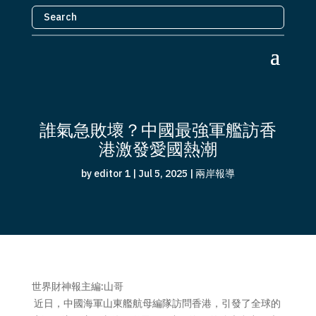
誰氣急敗壞？中國最強軍艦訪香
港激發愛國熱潮
by
editor 1
|
Jul 5, 2025
|
兩岸報導
世界財神報主編:山哥
近日，中國海軍山東艦航母編隊訪問香港，引發了全球的