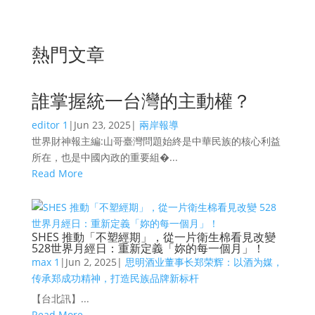
熱門文章
誰掌握統一台灣的主動權？
editor 1
|
Jun 23, 2025
|
兩岸報導
世界財神報主編:山哥臺灣問題始終是中華民族的核心利益
所在，也是中國內政的重要組�...
Read More
SHES 推動「不塑經期」，從一片衛生棉看見改變
528世界月經日：重新定義「妳的每一個月」！
max 1
|
Jun 2, 2025
|
思明酒业董事长郑荣辉：以酒为媒，
传承郑成功精神，打造民族品牌新标杆
【台北訊】...
Read More