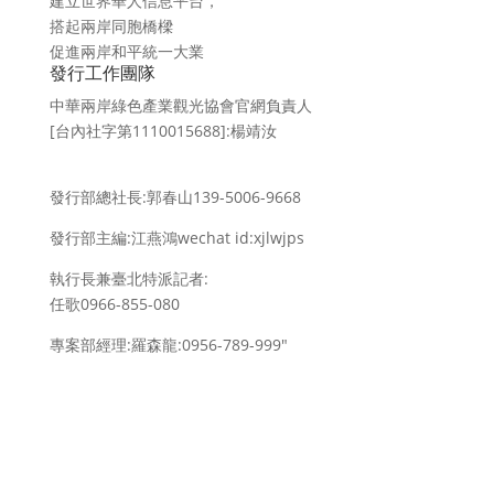
建立世界華人信息平台，
搭起兩岸同胞橋樑
促進兩岸和平統一大業
發行工作團隊
中華兩岸綠色產業觀光協會官網負責人
[台內社字第1110015688]:楊靖汝
發行部總社長:郭春山139-5006-9668
發行部主編:江燕鴻wechat id:xjlwjps
執行長兼臺北特派記者:
任歌0966-855-080
專案部經理:羅森龍:0956-789-999″