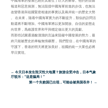
中國海軍的發展已經對其產生了巨大的衝擊。他們的歪曲
報道和惡意揣測，無法阻擋中國海軍前進的步伐，也無法
改變香港與祖國緊密相連的事實以及兩岸統一的歷史大勢
。 在未來，隨着中國海軍實力的不斷提升，類似的訪問活
動還將不斷增加。中國海軍將以更加開放、自信的姿態走
向世界，爲維護世界和平與穩定做出更大的貢獻。
而那些試圖通過酸溜溜的言論來阻礙中國發展的勢力，最
終只能被歷史的車輪無情碾壓 。我們堅信，在中國海軍的
守護下，香港的明天將更加美好，祖國的統一大業也必將
早日實現。
←
今天日本发生毁灭性大地震？旅游业受冲击，日本气象
厅驳斥：“这是骗局！”
第一个失败国已出现，可能会被美国吞并！
→