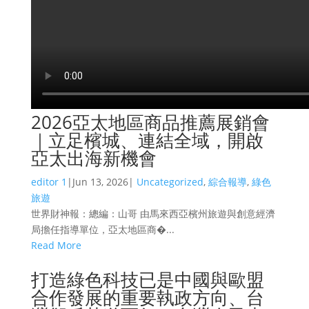
2026亞太地區商品推薦展銷會
｜立足檳城、連結全域，開啟
亞太出海新機會
editor 1
|
Jun 13, 2026
|
Uncategorized
,
綜合報導
,
綠色
旅遊
世界財神報：總編：山哥 由馬來西亞檳州旅遊與創意經濟
局擔任指導單位，亞太地區商�...
Read More
打造綠色科技已是中國與歐盟
合作發展的重要執政方向、台