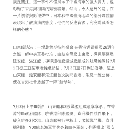
廣泛關注。這一事件不僅展示了中國海軍的強大實力，也
彰顯了香港與祖國的緊密聯繫。然而，令人意外的是，在
一片讚譽與歡迎聲中，日本和中國臺灣地區的部分媒體卻
表現出了酸溜溜的態度，他們的反應背後，究竟隱藏着怎
樣的心態？
山東艦訪港：一場萬衆期待的盛會 在香港迴歸祖國28週年
之際，經中央軍委批准，由航空母艦山東艦，導彈驅逐艦
延安艦、湛江艦，導彈護衛艦運城艦組成的航母編隊於7月
1日從三亞某軍港解纜起錨，7月3日至7日到訪香港。這是
山東艦、延安艦和湛江艦首次訪問香港，消息一經公佈，
便在香港社會掀起了一陣“航母熱”。
7月3日上午8時許，山東艦和3艘屬艦組成縱隊隊形，在香
港特區政府船隊、駐香港部隊艦艇、直升機伴航伴飛下，
駛入維多利亞港。山東艦飛行甲板上，艦載戰鬥機、直升
機列陣，700餘名海軍官兵身着白色軍裝，列隊排出“國安