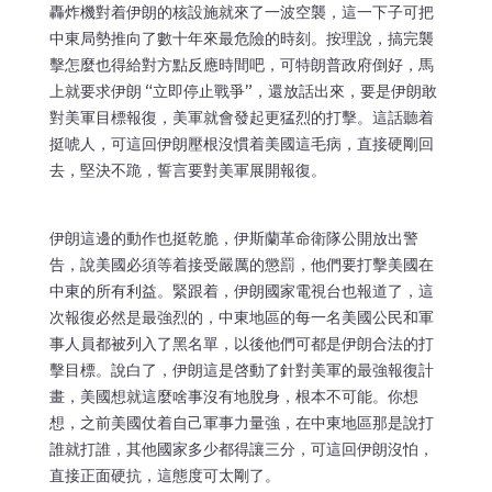
轟炸機對着伊朗的核設施就來了一波空襲，這一下子可把
中東局勢推向了數十年來最危險的時刻。按理說，搞完襲
擊怎麼也得給對方點反應時間吧，可特朗普政府倒好，馬
上就要求伊朗 “立即停止戰爭”，還放話出來，要是伊朗敢
對美軍目標報復，美軍就會發起更猛烈的打擊。這話聽着
挺唬人，可這回伊朗壓根沒慣着美國這毛病，直接硬剛回
去，堅決不跪，誓言要對美軍展開報復。
伊朗這邊的動作也挺乾脆，伊斯蘭革命衛隊公開放出警
告，說美國必須等着接受嚴厲的懲罰，他們要打擊美國在
中東的所有利益。緊跟着，伊朗國家電視台也報道了，這
次報復必然是最強烈的，中東地區的每一名美國公民和軍
事人員都被列入了黑名單，以後他們可都是伊朗合法的打
擊目標。說白了，伊朗這是啓動了針對美軍的最強報復計
畫，美國想就這麼啥事沒有地脫身，根本不可能。你想
想，之前美國仗着自己軍事力量強，在中東地區那是說打
誰就打誰，其他國家多少都得讓三分，可這回伊朗沒怕，
直接正面硬抗，這態度可太剛了。