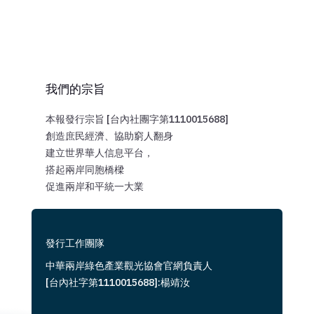
我們的宗旨
本報發行宗旨 [台內社團字第1110015688]
創造庶民經濟、協助窮人翻身
建立世界華人信息平台，
搭起兩岸同胞橋樑
促進兩岸和平統一大業
發行工作團隊
中華兩岸綠色產業觀光協會官網負責人
[台內社字第1110015688]:楊靖汝