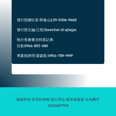
發行部總社長:郭春山139-5006-9668
發行部主編:江燕鴻wechat id:xjlwjps
執行長兼臺北特派記者:
任歌0966-855-080
專案部經理:羅森龍:0956-789-999″
版權所有 世界財神報 發行單位:兩岸綠產會 台內團字
1020367759