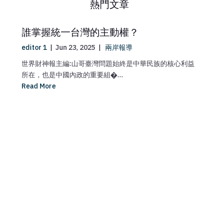
熱門文章
誰掌握統一台灣的主動權？
editor 1
|
Jun 23, 2025
|
兩岸報導
ed
世界財神報主編:山哥臺灣問題始終是中華民族的核心利益
美
所在，也是中國內政的重要組�...
財
Read More
Re