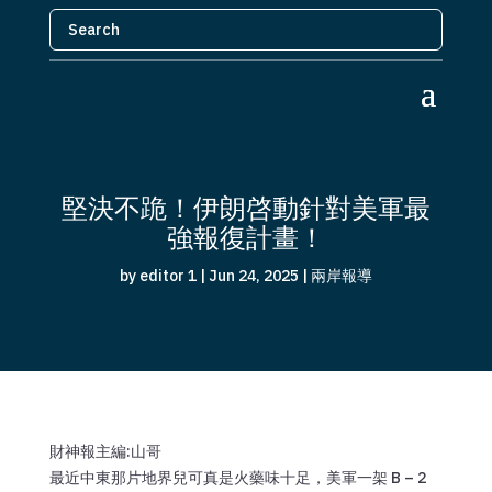
堅決不跪！伊朗啓動針對美軍最
強報復計畫！
by
editor 1
|
Jun 24, 2025
|
兩岸報導
財神報主編:山哥
最近中東那片地界兒可真是火藥味十足，美軍一架 B – 2