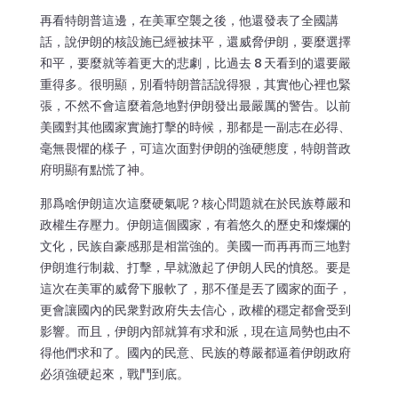
再看特朗普這邊，在美軍空襲之後，他還發表了全國講
話，說伊朗的核設施已經被抹平，還威脅伊朗，要麼選擇
和平，要麼就等着更大的悲劇，比過去 8 天看到的還要嚴
重得多。很明顯，別看特朗普話說得狠，其實他心裡也緊
張，不然不會這麼着急地對伊朗發出最嚴厲的警告。以前
美國對其他國家實施打擊的時候，那都是一副志在必得、
毫無畏懼的樣子，可這次面對伊朗的強硬態度，特朗普政
府明顯有點慌了神。
那爲啥伊朗這次這麼硬氣呢？核心問題就在於民族尊嚴和
政權生存壓力。伊朗這個國家，有着悠久的歷史和燦爛的
文化，民族自豪感那是相當強的。美國一而再再而三地對
伊朗進行制裁、打擊，早就激起了伊朗人民的憤怒。要是
這次在美軍的威脅下服軟了，那不僅是丟了國家的面子，
更會讓國內的民衆對政府失去信心，政權的穩定都會受到
影響。而且，伊朗內部就算有求和派，現在這局勢也由不
得他們求和了。國內的民意、民族的尊嚴都逼着伊朗政府
必須強硬起來，戰鬥到底。