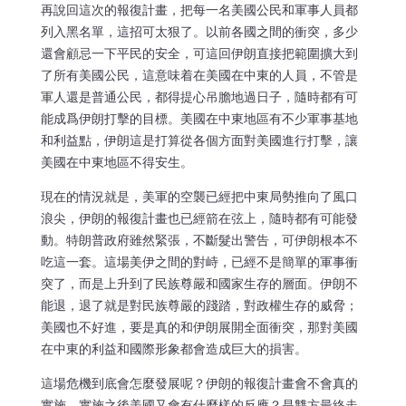
再說回這次的報復計畫，把每一名美國公民和軍事人員都
列入黑名單，這招可太狠了。以前各國之間的衝突，多少
還會顧忌一下平民的安全，可這回伊朗直接把範圍擴大到
了所有美國公民，這意味着在美國在中東的人員，不管是
軍人還是普通公民，都得提心吊膽地過日子，隨時都有可
能成爲伊朗打擊的目標。美國在中東地區有不少軍事基地
和利益點，伊朗這是打算從各個方面對美國進行打擊，讓
美國在中東地區不得安生。
現在的情況就是，美軍的空襲已經把中東局勢推向了風口
浪尖，伊朗的報復計畫也已經箭在弦上，隨時都有可能發
動。特朗普政府雖然緊張，不斷髮出警告，可伊朗根本不
吃這一套。這場美伊之間的對峙，已經不是簡單的軍事衝
突了，而是上升到了民族尊嚴和國家生存的層面。伊朗不
能退，退了就是對民族尊嚴的踐踏，對政權生存的威脅；
美國也不好進，要是真的和伊朗展開全面衝突，那對美國
在中東的利益和國際形象都會造成巨大的損害。
這場危機到底會怎麼發展呢？伊朗的報復計畫會不會真的
實施，實施之後美國又會有什麼樣的反應？是雙方最終走