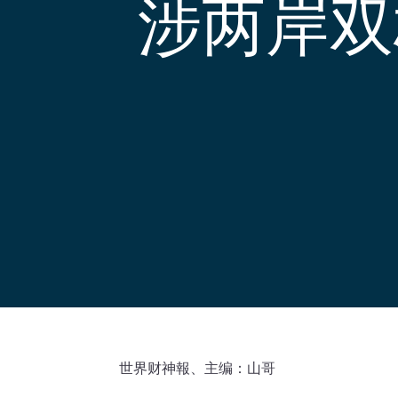
涉两岸双
世界财神報、主编：山哥