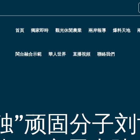
首頁
獨家即時
觀光休閒農業
兩岸報導
爆料天地
閩台融合示範
華人世界
直播視頻
聯絡我們
独”顽固分子