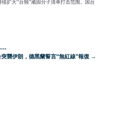
续扩大”台独”顽固分子清单打击范围。国台
--
突襲伊朗，德黑蘭誓言“無紅線”報復
→