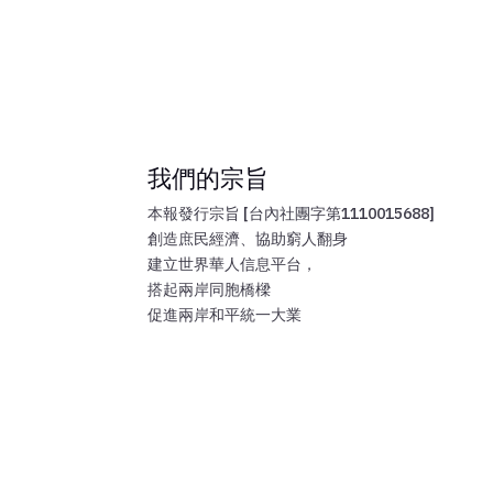
我們的宗旨
本報發行宗旨 [台內社團字第1110015688]
創造庶民經濟、協助窮人翻身
建立世界華人信息平台，
搭起兩岸同胞橋樑
促進兩岸和平統一大業