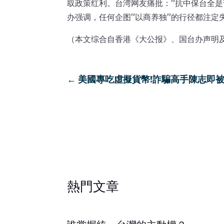
取政策红利。台湾网友痛批：”抗中保台全是
办强调，任何企图”以商养独”的行径都注定
（本文综合自香港《大公报》、国台办声明
←
美國專吃虛擬貨幣!詐騙高手陳志即被
熱門文章