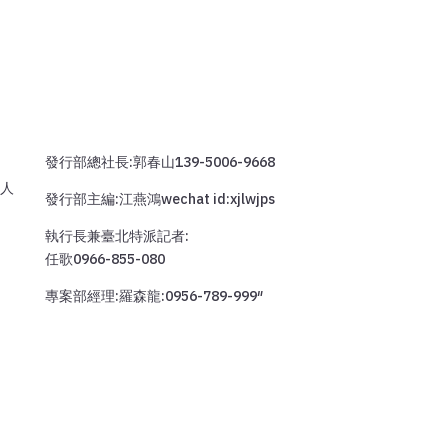
發行部總社長:郭春山139-5006-9668
人
發行部主編:江燕鴻wechat id:xjlwjps
執行長兼臺北特派記者:
任歌0966-855-080
專案部經理:羅森龍:0956-789-999″