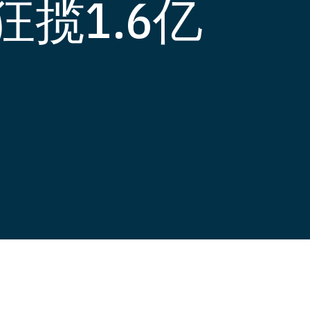
揽1.6亿