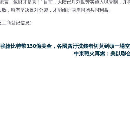
谎言，敛财才是真！”目前，大陆已对刘世芳实施入境管制，并持
失败，唯有坚决反对分裂，才能维护两岸同胞共同利益。
及工商登记信息）
強搶比特幣150億美金，各國貪汙洗錢者切莫到頭一場空-
中東戰火再燃：美以聯合