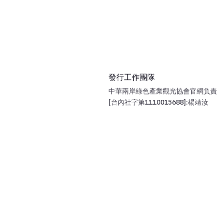
發行工作團隊
中華兩岸綠色產業觀光協會官網負責
[台內社字第1110015688]:楊靖汝