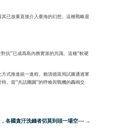
着其已放棄直接介入臺海的幻想。這種戰略退
對抗”已成爲島內務實派的共識。這種”軟硬
化方式推進統一進程。賴清德當局試圖通過軍
計時。當”共話團圓”的呼喚與戰機的轟鳴交
，各國貪汙洗錢者切莫到頭一場空---
→