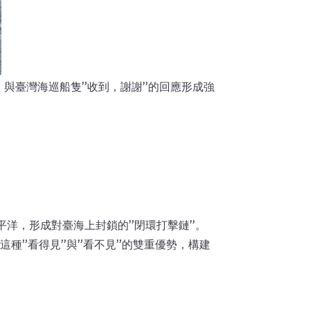
與臺灣海巡船隻”收到，謝謝”的回應形成強
平洋，形成對臺海上封鎖的”閉環打擊鏈”。
種”看得見”與”看不見”的雙重優勢，構建