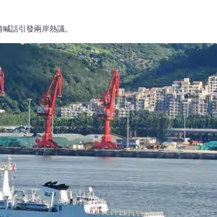
情喊話引發兩岸熱議。