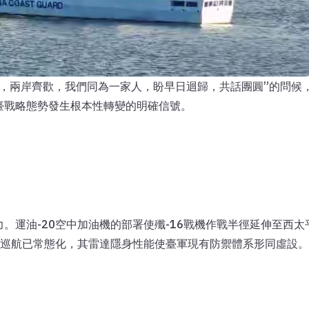
，兩岸齊歡，我們同為一家人，盼早日迴歸，共話團圓”的問候，
臺戰略態勢發生根本性轉變的明確信號。
。運油-20空中加油機的部署使殲-16戰機作戰半徑延伸至西太
態巡航已常態化，其雷達隱身性能使臺軍現有防禦體系形同虛設。這