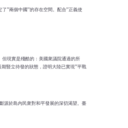
否定了”兩個中國”的存在空間。配合”正義使
禦。但現實是殘酷的：美國衆議院通過的所
長期豎立待發的狀態，證明大陸已實現”平戰
判斷源於島內民衆對和平發展的深切渴望。臺