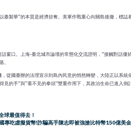
”以臺製華”的本質是經濟掠奪。美軍作戰重心向關島後撤，標誌
。
話窗口。上海-臺北城市論壇的常態化交流證明，”接觸對話優於
根基。
機，從國臺辦的法理宣示到島內民意的悄然轉變，大陸正以系統
得見的手”與”看不見的拳頭”雙重作用下，其政治生命已進入倒
全球最值得去！
國專吃虛擬貨幣!詐騙高手陳志即被強搶比特幣150億美金