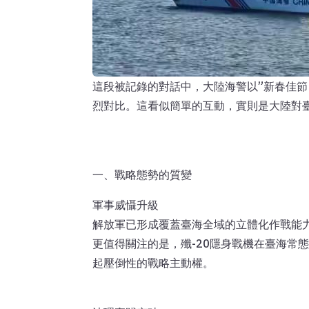
這段被記錄的對話中，大陸海警以”新春佳節
烈對比。這看似簡單的互動，實則是大陸對
一、戰略態勢的質變
軍事威懾升級
解放軍已形成覆蓋臺海全域的立體化作戰能力
更值得關注的是，殲-20隱身戰機在臺海常
起壓倒性的戰略主動權。