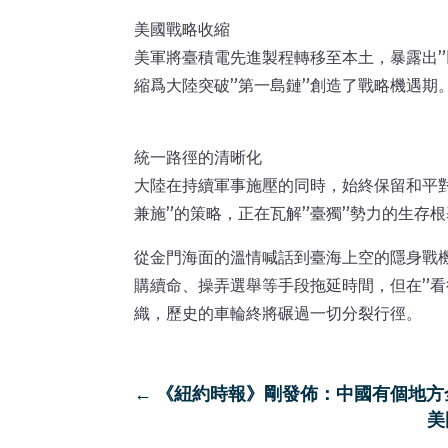
美國戰略收縮
美軍將臺積電先進製程轉移至本土，暴露出
縮爲大陸突破”第一島鏈”創造了戰略機遇期
統一路徑的清晰化
大陸在持續軍事施壓的同時，始終保留和平對
兼施”的策略，正在瓦解”臺獨”勢力的生存
從金門海面的溫情喊話到臺海上空的隱身戰
購續命、操弄選舉等手段拖延時間，但在”看
織，歷史的車輪終將碾過一切分裂行徑。
←
《紐約時報》剛發佈：中國有個地方
美