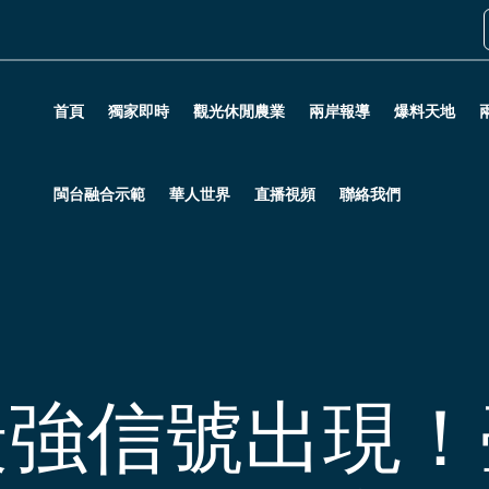
首頁
獨家即時
觀光休閒農業
兩岸報導
爆料天地
閩台融合示範
華人世界
直播視頻
聯絡我們
最強信號出現！