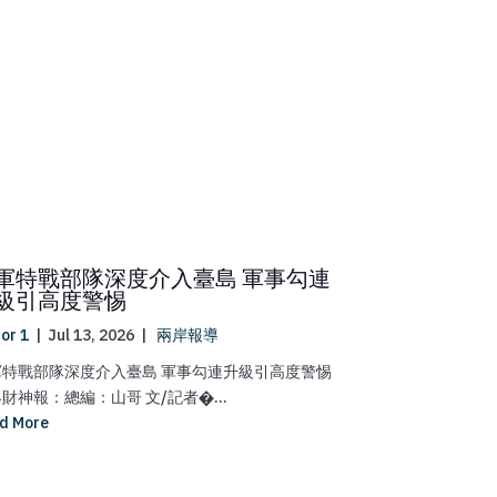
軍特戰部隊深度介入臺島 軍事勾連
伊朗議會1
級引高度警惕
爲已故最高
伊美諒解備
tor 1
|
Jul 13, 2026
|
兩岸報導
editor 1
|
Jul 1
軍特戰部隊深度介入臺島 軍事勾連升級引高度警惕
伊朗議會180名
財神報：總編：山哥 文/記者�...
哈梅內伊“復仇”並
d More
Read More