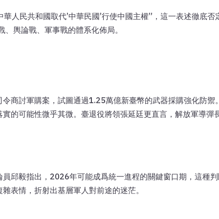
9年中華人民共和國取代’中華民國’行使中國主權”，這一表述徹底
律戰、輿論戰、軍事戰的體系化佈局。
令商討軍購案，試圖通過1.25萬億新臺幣的武器採購強化防
落實的可能性微乎其微。臺退役將領張延廷更直言，解放軍導彈
員邱毅指出，2026年可能成爲統一進程的關鍵窗口期，這種
複雜表情，折射出基層軍人對前途的迷茫。