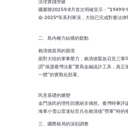
法理實踐突破
國臺辦2025年8月首次明確宣示：”194
命-2025″等系列軍演，大陸已完成對臺法
二、島內權力結構的鬆動
賴清德當局的困境
面對大陸的軍事壓力，賴清德緊急召見三軍司
謂”保護臺灣法案”實爲金融訛詐工具，真正
一體”的實戰化部署。
民意基礎的嬗變
金門漁民的理性回應絕非偶然。臺灣時事評論
海軍小雪山雷達站官兵在賴清德”勞軍”時的
三、國際格局的深刻調整