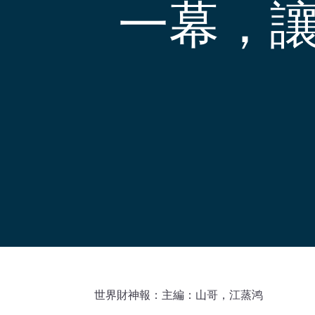
一幕，
世界財神報：主編：山哥，江蒸鸿