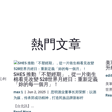
熱門文章
美
升
SHES 推動「不塑經期」，從一片衛生
edi
棉看見改變 528世界月經日：重新定義
心利
「妳的每一個月」！
美
世界
max 1
|
Jun 2, 2025
|
思明酒业董事长郑荣辉：以酒
Rea
为媒，传承郑成功精神，打造民族品牌新标杆
【台北訊】...
Read More