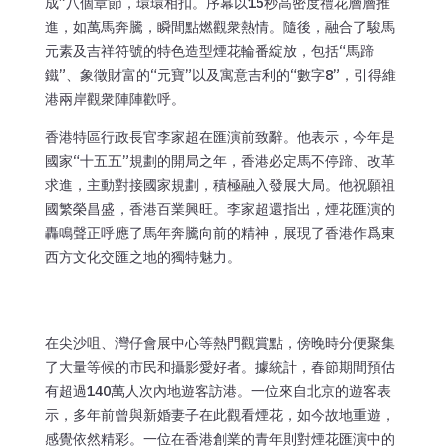
成”八個章節，環環相扣。序幕以15秒高密度禮花層層推
進，如萬馬奔騰，瞬間點燃觀衆熱情。隨後，融合了駿馬
元素及吉祥符號的特色造型煙花輪番綻放，包括“馬蹄
鐵”、象徵財富的“元寶”以及寓意吉利的“數字8”，引得維
港兩岸觀衆陣陣歡呼。
香港特區行政長官李家超在匯演前致辭。他表示，今年是
國家“十五五”規劃的開局之年，香港必定馬不停蹄、改革
求進，主動對接國家規劃，積極融入發展大局。他祝願祖
國繁榮昌盛，香港百業興旺。李家超還指出，煙花匯演的
轟鳴聲正呼應了馬年奔騰向前的精神，展現了香港作爲東
西方文化交匯之地的獨特魅力。
在尖沙咀、灣仔會展中心等熱門觀賞點，傍晚時分便聚集
了大量等候的市民和攝影愛好者。據統計，春節期間預估
有超過140萬人次內地遊客訪港。一位來自北京的遊客表
示，多年前曾與新婚妻子在此觀看煙花，如今故地重遊，
感覺依然精彩。一位在香港創業的青年則對煙花匯演中的