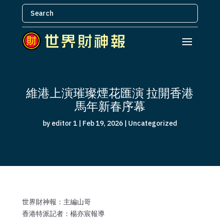
維港上演璀璨煙花匯演 拉開香港
馬年新春序幕
by
editor 1
|
Feb 19, 2026
|
Uncategorized
世界財神報：主編山哥
香港特派記者：楊亦宸報導