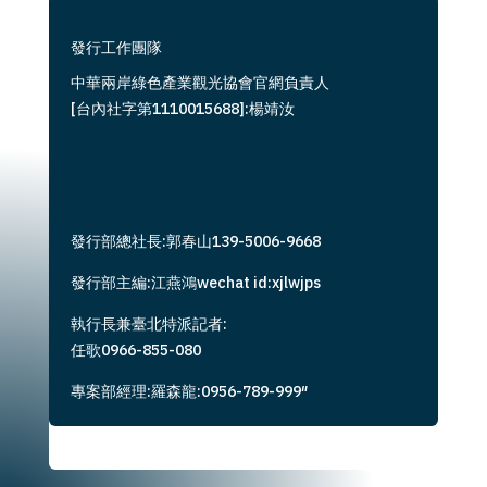
發行工作團隊
中華兩岸綠色產業觀光協會官網負責人
[台內社字第1110015688]:楊靖汝
發行部總社長:郭春山139-5006-9668
發行部主編:江燕鴻wechat id:xjlwjps
執行長兼臺北特派記者:
任歌0966-855-080
專案部經理:羅森龍:0956-789-999″