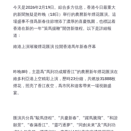
今天是2026年2月19日。綜合多方信息，香港今日最重大
的新聞無疑是昨晚（18日）舉行的農曆新年煙花匯演。這
場盛事不僅爲新春佳節增添了濃厚的喜慶氛圍，也標誌着
香港在新的一年“策馬揚鞭”開啓新徵程。以下是詳細報
道：
維港上演璀璨煙花匯演 拉開香港馬年新春序幕
昨晚8時，主題爲“馬到功成耀香江”的農曆新年煙花匯演在
維多利亞港上空精彩上演，歷時23分鐘，共燃放31888枚
煙花，照亮了香江夜空，爲市民和遊客帶來一場視聽盛
宴。
匯演共分爲“駿馬啓程”、“共慶新春”、“躍馬騰飛”、“和諧
願景”、“春滿香江”、“靈巧逐夢”、“同創未來”及“馬到功