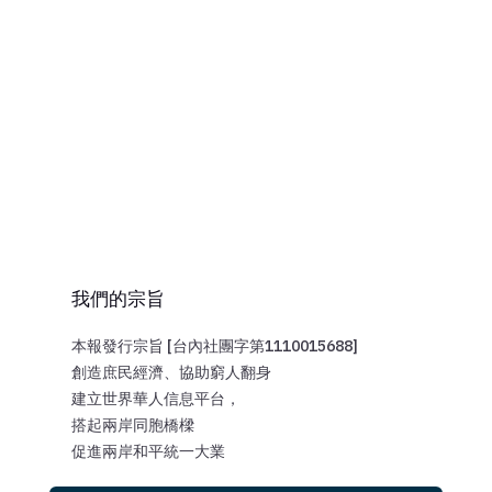
我們的宗旨
本報發行宗旨 [台內社團字第1110015688]
創造庶民經濟、協助窮人翻身
建立世界華人信息平台，
搭起兩岸同胞橋樑
促進兩岸和平統一大業