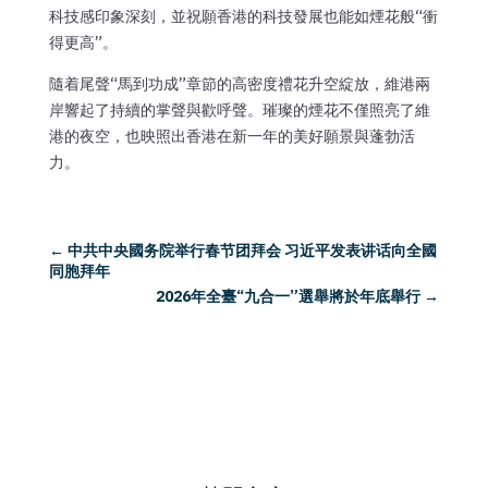
科技感印象深刻，並祝願香港的科技發展也能如煙花般“衝
得更高”。
隨着尾聲“馬到功成”章節的高密度禮花升空綻放，維港兩
岸響起了持續的掌聲與歡呼聲。璀璨的煙花不僅照亮了維
港的夜空，也映照出香港在新一年的美好願景與蓬勃活
力。
←
中共中央國务院举行春节团拜会 习近平发表讲话向全國
同胞拜年
2026年全臺“九合一”選舉將於年底舉行
→