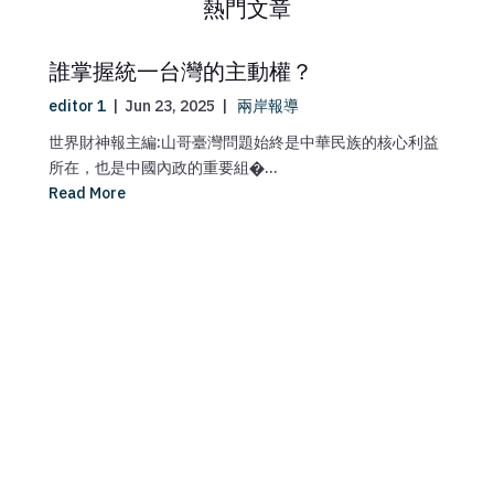
熱門文章
誰掌握統一台灣的主動權？
editor 1
|
Jun 23, 2025
|
兩岸報導
世界財神報主編:山哥臺灣問題始終是中華民族的核心利益
所在，也是中國內政的重要組�...
Read More
ma
媒
【
Re