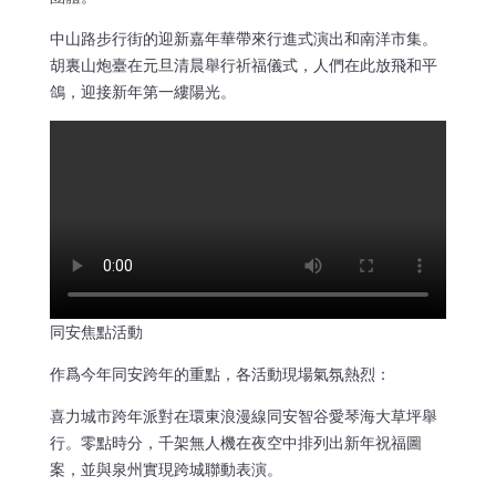
中山路步行街的迎新嘉年華帶來行進式演出和南洋市集。
胡裏山炮臺在元旦清晨舉行祈福儀式，人們在此放飛和平
鴿，迎接新年第一縷陽光。
同安焦點活動
作爲今年同安跨年的重點，各活動現場氣氛熱烈：
喜力城市跨年派對在環東浪漫線同安智谷愛琴海大草坪舉
行。零點時分，千架無人機在夜空中排列出新年祝福圖
案，並與泉州實現跨城聯動表演。