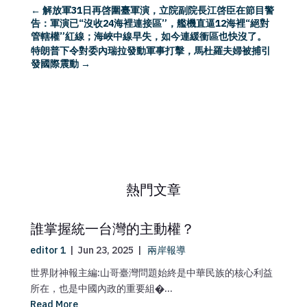
←
解放軍31日再啓圍臺軍演，立院副院長江啓臣在節目警
告：軍演已“沒收24海裡連接區”，艦機直逼12海裡“絕對
管轄權”紅線；海峽中線早失，如今連緩衝區也快沒了。
特朗普下令對委內瑞拉發動軍事打擊，馬杜羅夫婦被捕引
發國際震動
→
熱門文章
誰掌握統一台灣的主動權？
editor 1
|
Jun 23, 2025
|
兩岸報導
世界財神報主編:山哥臺灣問題始終是中華民族的核心利益
所在，也是中國內政的重要組�...
Read More