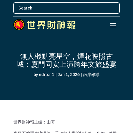
無人機點亮星空，煙花映照古
城：廈門同安上演跨年文旅盛宴
by
editor 1
|
Jan 1, 2026
|
兩岸報導
世界财神報主编：山哥