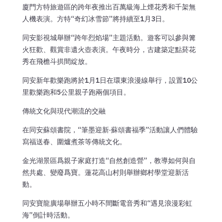
廈門方特旅遊區的跨年夜推出百萬級海上煙花秀和千架無
人機表演。方特“奇幻冰雪節”將持續至1月3日。
同安影視城舉辦“跨年烈焰場”主題活動。遊客可以參與篝
火狂歡、觀賞非遺火壺表演。午夜時分，古建築定點菸花
秀在飛檐斗拱間綻放。
同安新年歡樂跑將於1月1日在環東浪漫線舉行，設置10公
里歡樂跑和5公里親子跑兩個項目。
傳統文化與現代潮流的交融
在同安蘇頌書院，“筆墨迎新·蘇頌書福季”活動讓人們體驗
寫福送春、圍爐煮茶等傳統文化。
金光湖景區爲親子家庭打造“自然創造營”，教導如何與自
然共處、變廢爲寶。蓮花高山村則舉辦鄉村學堂迎新活
動。
同安寶龍廣場舉辦五小時不間斷電音秀和“遇見浪漫彩虹
海”倒計時活動。