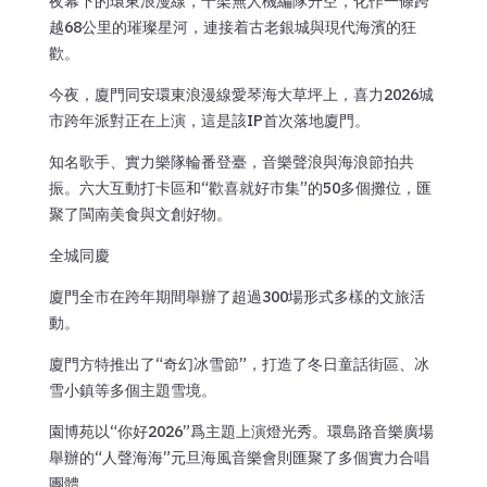
夜幕下的環東浪漫線，千架無人機編隊升空，化作一條跨
越68公里的璀璨星河，連接着古老銀城與現代海濱的狂
歡。
今夜，廈門同安環東浪漫線愛琴海大草坪上，喜力2026城
市跨年派對正在上演，這是該IP首次落地廈門。
知名歌手、實力樂隊輪番登臺，音樂聲浪與海浪節拍共
振。六大互動打卡區和“歡喜就好市集”的50多個攤位，匯
聚了閩南美食與文創好物。
全城同慶
廈門全市在跨年期間舉辦了超過300場形式多樣的文旅活
動。
廈門方特推出了“奇幻冰雪節”，打造了冬日童話街區、冰
雪小鎮等多個主題雪境。
園博苑以“你好2026”爲主題上演燈光秀。環島路音樂廣場
舉辦的“人聲海海”元旦海風音樂會則匯聚了多個實力合唱
團體。