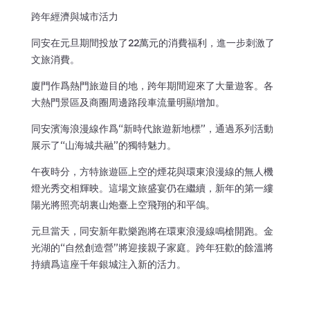
跨年經濟與城市活力
同安在元旦期間投放了22萬元的消費福利，進一步刺激了
文旅消費。
廈門作爲熱門旅遊目的地，跨年期間迎來了大量遊客。各
大熱門景區及商圈周邊路段車流量明顯增加。
同安濱海浪漫線作爲“新時代旅遊新地標”，通過系列活動
展示了“山海城共融”的獨特魅力。
午夜時分，方特旅遊區上空的煙花與環東浪漫線的無人機
燈光秀交相輝映。這場文旅盛宴仍在繼續，新年的第一縷
陽光將照亮胡裏山炮臺上空飛翔的和平鴿。
元旦當天，同安新年歡樂跑將在環東浪漫線鳴槍開跑。金
光湖的“自然創造營”將迎接親子家庭。跨年狂歡的餘溫將
持續爲這座千年銀城注入新的活力。