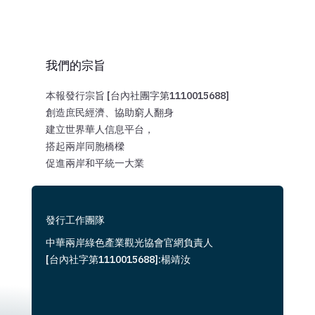
我們的宗旨
本報發行宗旨 [台內社團字第1110015688]
創造庶民經濟、協助窮人翻身
建立世界華人信息平台，
搭起兩岸同胞橋樑
促進兩岸和平統一大業
發行工作團隊
中華兩岸綠色產業觀光協會官網負責人
[台內社字第1110015688]:楊靖汝