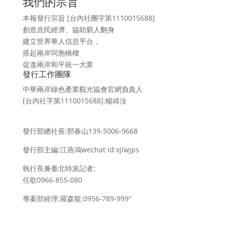
我們的宗旨
本報發行宗旨 [台內社團字第1110015688]
創造庶民經濟、協助窮人翻身
建立世界華人信息平台，
搭起兩岸同胞橋樑
促進兩岸和平統一大業
發行工作團隊
中華兩岸綠色產業觀光協會官網負責人
[台內社字第1110015688]:楊靖汝
發行部總社長:郭春山139-5006-9668
發行部主編:江燕鴻wechat id:xjlwjps
執行長兼臺北特派記者:
任歌0966-855-080
專案部經理:羅森龍:0956-789-999″