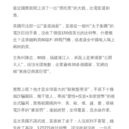
最近國際新聞上演了一出“黑吃黑”的大戲，比電影還刺
激。
美國司法部一記“釜底抽薪”，直接從一個叫“太子集團”的
電詐巨頭手裏，沒收了價值150億美元的比特幣。什麼概
念？這筆錢夠買80架F-35戰鬥機，或者讓全中國每人喝上
兩杯奶茶。
主角叫陳志，80後，福建連江人，表面上是柬埔寨“公爵
大人”，頭頂光環無數，企業遍佈30多個國家，官網自
稱“東南亞商業巨擘”。
實際上呢？他才是全球最大的“殺豬盤導演”，手底下十幾
個詐騙園區，幾千號人，專搞“愛情+投資+加密貨幣”的複
合式騙局，業務範圍橫跨中、美、歐、俄、越、臺，堪稱
電詐界的“麥當勞”，連鎖經營，全球覆蓋，流水線作業。
這次美國不講武德，直接掀了桌子：人沒抓到不要緊，錢
先收了再說。127271枚比特幣，說沒收就沒收，一分不