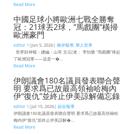
Read More
中國足球小將歐洲七戰全勝奪
冠：21球丟2球，”馬戲團”橫掃
歐洲豪門
editor 1
|
Jun 5, 2026
|
兩岸報導
,
華人世界
世界財神報：總編：山哥 文/記者： 李怡樂 “馬戲團”捧起
了歐洲冠軍——這是一�...
Read More
伊朗議會180名議員發表聯合聲
明 要求爲已故最高領袖哈梅內
伊“復仇”並終止伊美諒解備忘錄
editor 1
|
Jul 15, 2026
|
綜合報導
伊朗議會180名議員發表聯合聲明 要求爲已故最高領袖哈
梅內伊“復仇”並終止伊美諒解�...
Read More