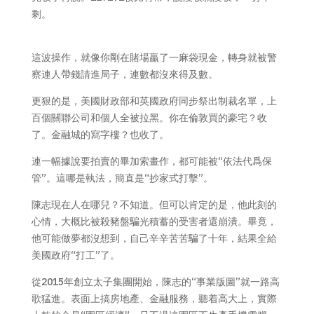
剩。
這波操作，就像你剛在賭場贏了一麻袋現金，轉身就被警
察連人帶錢請進局子，連數都沒來得及數。
更狠的是，美國財政部和英國政府同步祭出制裁名單，上
百個關聯公司和個人全被拉黑。你在倫敦買的豪宅？收
了。金融城的寫字樓？也收了。
連一幅據說要拍賣的畢加索畫作，都可能被“依法代爲保
管”。這哪是執法，簡直是“抄家式打擊”。
陳志現在人在哪兒？不知道。但可以肯定的是，他此刻的
心情，大概比被殺豬盤騙光積蓄的受害者還崩潰。畢竟，
他可能做夢都沒想到，自己辛辛苦苦騙了十年，結果全給
美國政府“打工”了。
從2015年創立太子集團開始，陳志的“事業版圖”就一路高
歌猛進。表面上搞房地產、金融服務，聽着高大上，實際