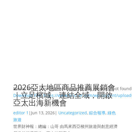
2026亞太地區商品推薦展銷會
Media error: Format(s) not supported or source(s) not found
｜立足檳城、連結全域，開啟
Download File: https://www.5richer.com/wp-content/uplo
亞太出海新機會
editor 1
|
Jun 13, 2026
|
Uncategorized
,
綜合報導
,
綠色
00:00
旅遊
世界財神報：總編：山哥 由馬來西亞檳州旅遊與創意經濟