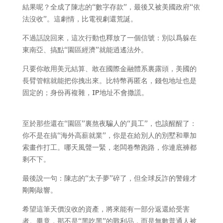
結果呢？全成了陳志的“數字存款”，最後又被美國政府“依
法沒收”。這劇情，比電視劇還荒誕。
不過話說回來，這次行動也釋放了一個信號：別以爲躲在
東南亞、搞點“園區經濟”就能逍遙法外。
只要你敢用美元結算、敢在國際金融體系裏露頭，美國的
長臂管轄就能把你拽出來。比特幣再匿名，錢包地址也是
固定的；身份再複雜，IP地址不會撒謊。
至於那些還在“園區”裏熬夜騙人的“員工”，也該醒醒了：
你不是在搞“海外高薪就業”，你是在給別人的別墅和畢加
索畫作打工。哪天風聲一緊，老闆卷幣跑路，你連底褲都
剩不下。
最後說一句：陳志的“太子夢”碎了，但全球反詐的警鐘才
剛剛敲響。
希望這筆天價沒收的資產，將來能有一部分返還給受害
者。畢竟，那不是“黑吃黑”的戰利品，而是無數普通人被