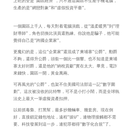
上乾的全是“園區經濟”，只不過這園區不生產手機電腦，
生產的是“網戀對象”和“虛假投資平臺”。
一個園區上千人，每天對着電腦演戲，從“溫柔暖男”到“理
財導師”，角色切換比演員還熟練。你說他是騙子，他可能
覺得自己是“跨國企業家”。
更魔幻的是，這位“企業家”還混成了柬埔寨“公爵”。勳爵
不夠，還得升公爵，頭銜一個比一個響。也不知道是柬埔
寨太好封爵，還是他的“納稅貢獻”實在太大。畢竟，電詐
來錢快，園區一開，黃金萬兩。
可再風光的“公爵”，也架不住美國司法部這一記“數字圍
剿”。這次被沒收的比特幣，可不是小打小鬧，而是全球執
法史上最大一筆虛擬資產扣押。
以前抓毒梟、打黑幫，最多抄幾輛車、幾套房。現在倒
好，直接鎖定錢包地址，遠程“拔U”，連物理接觸都不需
要。科技發展到這一步，連犯罪都得“數字化合規”了。