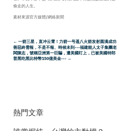
偷走的人生。
素材來源官方媒體/網絡新聞
←
一箭三星，直冲云霄！力箭一号遥八火箭发射圆满成功
善惡終需報，不是不報、時候未到---福建能人太子集團老
闆陳志，號稱亞洲第一巨騙，遭美國盯上，已被美國特郎
普黑吃黑比特幣150億美金---
→
熱門文章