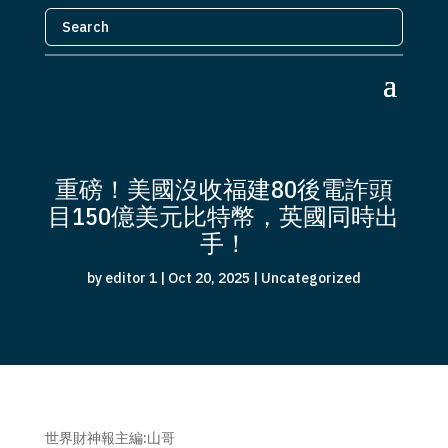
重磅！美國沒收福建80後電詐頭
目150億美元比特幣，英國同時出
手！
by
editor 1
|
Oct 20, 2025
|
Uncategorized
世界財神報主編:山哥