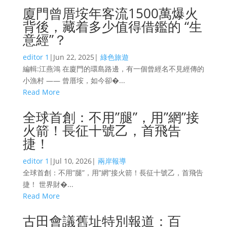
廈門曾厝垵年客流1500萬爆火
背後，藏着多少值得借鑑的 “生
意經”？
editor 1
|
Jun 22, 2025
|
綠色旅遊
編輯:江燕鴻 在廈門的環島路邊，有一個曾經名不見經傳的
小漁村 —— 曾厝垵，如今卻�...
Read More
全球首創：不用”腿”，用”網”接
火箭！長征十號乙，首飛告
捷！
editor 1
|
Jul 10, 2026
|
兩岸報導
全球首創：不用”腿”，用”網”接火箭！長征十號乙，首飛告
捷！ 世界財�...
Read More
古田會議舊址特別報道：百