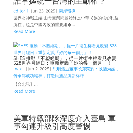
誰掌握統一台灣的主動權？
editor 1
|
Jun 23, 2025
|
兩岸報導
世界財神報主編:山哥臺灣問題始終是中華民族的核心利益
所在，也是中國內政的重要組�...
Read More
SHES 推動「不塑經期」，從一片衛生棉看見改變
528世界月經日：重新定義「妳的每一個月」！
max 1
|
Jun 2, 2025
|
思明酒业董事长郑荣辉：以酒为媒，
传承郑成功精神，打造民族品牌新标杆
【台北訊】...
Read More
美軍特戰部隊深度介入臺島 軍
事勾連升級引高度警惕