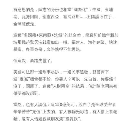
有意思的是，陳志的身份也相當“國際化”：中國、柬埔
寨、瓦努阿圖、聖盧西亞、塞浦路斯……五國護照在手，
全球隨便走。
這種“多國籍+東南亞+洗錢”的組合拳，簡直和前幾年新加
坡那幾起驚天洗錢案如出一轍。福建人、海外創業、快速
暴富、多重身份，套路熟得不能再熟。
但這次，套路失靈了。
美國司法部一邊刑事起訴，一邊民事追繳，雙管齊下，
連“退贓”機會都不給。你要人？可以，先自首。你要錢？
沒了，國庫了。這種“人財兩空”的結局，估計陳老闆當初
做夢都沒想到。
當然，也有人調侃：這150億美元，說白了是全球受害者
辛辛苦苦“充值”上去的。有人被騙光彩禮，有人搭上養老
錢，還有人借遍親戚朋友湊“投資款”。