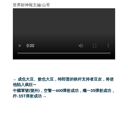
世界財神報主編:山哥
←
成也大豆、败也大豆，特郎普的铁杆支持者豆农，将使
他陷入疯狂—
中國軍號(號外)，空警一600彈射成功，殲一35彈射成功，
歼-15T弹射成功
→