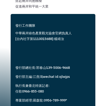
搭起兩岸同胞橋樑
促進兩岸和平統一大業
發行工作團隊
中華兩岸綠色產業觀光協會官網負責人
[台內社字第1110015688]:楊靖汝
發行部總社長:郭春山139-5006-9668
發行部主編:江燕鴻wechat id:xjlwjps
執行長兼臺北特派記者:
任歌0966-855-080
專案部經理:羅森龍:0956-789-999″