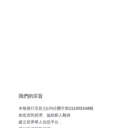
我們的宗旨
本報發行宗旨 [台內社團字第1110015688]
創造庶民經濟、協助窮人翻身
建立世界華人信息平台，