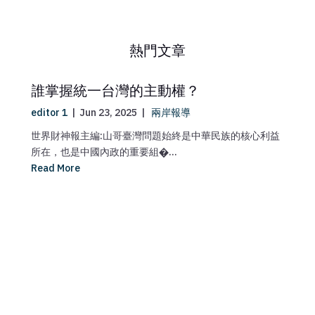
熱門文章
誰掌握統一台灣的主動權？
editor 1
|
Jun 23, 2025
|
兩岸報導
世界財神報主編:山哥臺灣問題始終是中華民族的核心利益
所在，也是中國內政的重要組�...
Read More
ma
媒
【
Re