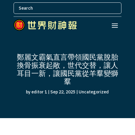
鄭麗文霸氣直言帶領國民黨脫胎
換骨振衰起敞，世代交替，讓人
耳目一新，讓國民黨從羊羣變獅
羣
by
editor 1
|
Sep 22, 2025
|
Uncategorized