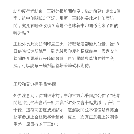
訪印度行程結束，王毅外長離開印度，臨走前莫迪講出2個
字，給中印關係定了調。那麼，王毅外長此次赴印度訪
問，究竟有哪些收穫？這是否意味着中印關係迎來了新的
轉折點？
王毅外長此次訪問印度三天，行程緊湊卻極具分量。從18
日傍晚抵達新德里，到先後與印度外長蘇傑生、國家安全
顧問多瓦爾舉行長時間會談，再到壓軸與莫迪面對面交
流，可以說每一場對話都帶着籌碼和期待。
王毅和莫迪握手 資料圖
外界注意到，訪問結束前，中印官方几乎同步公佈了“邊界
問題特別代表會晤十點共識”和“外長會十點共識”，合計二
十條。這種高密度成果顯示，這趟訪問並不僅僅是爲莫迪
赴華參加上合組織峯會鋪路，更是一次真正意義上的關係
重啓，原因有以下三點：