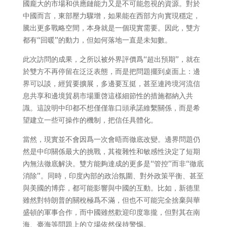
國龐大的市場和供應鏈能力又是不可能忽視的資源。對於
中國而言，東部壓力驟增，如果能在西部方向實現穩定，
騰出更多戰略空間，本身就是一個現實需要。因此，雙方
都有“回暖”的動力，但如何落地一直是未知數。
此次訪問的成果，之所以被外界評價爲“超出預期”，就在
於雙方不再停留在泛泛表態，而是把問題擺到桌面上：邊
界可以談，經貿要擴展，多邊要互挺，甚至連跨境河流信
息共享和邊境貿易市場重啓這樣細節性的措施都納入共
識。這說明中印都不想僅僅靠口頭承諾維繫關係，而是希
望建立一些可操作的機制，把信任具體化。
當然，現實並不會因爲一次會晤而徹底改變。邊界問題仍
然是中印關係最大的挑戰，其複雜性和敏感性決定了短期
內無法徹底解決。雙方能夠達成的更多是“管控”而非“徹底
消除”。同時，印度內部的政治氛圍、對外政策平衡、甚至
與美國的博弈，都可能影響與中國的互動。比如，新德里
雖然對特朗普的關稅極爲不滿，但也不可能完全捨棄與華
盛頓的軍事合作，而中國雖然歡迎印度靠攏，但對其在南
海、臺海等問題上的立場依然保持警惕。