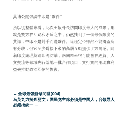
莫迪公開強調中印是“夥伴”
所以從整體來看，此次王毅外長訪問印度最大的成果，那
就是雙方在互疑和矛盾之中，仍然找到了一個最低限度的
共識，中印不是對手而是夥伴。這種定位雖然不能掩蓋所
有分歧，但它至少爲接下來的高層互動提供了方向感。隨
着印度總理莫迪即將訪華，兩國未來很可能會在經貿、人
文交流等領域先行落地一批合作項目，實打實的用現實利
益去推動政治互信的恢復。
←
全球最強航母問世(004)
马英九力挺郑丽文：国民党主席必须是中国人，台领导人
必须搞统一
→