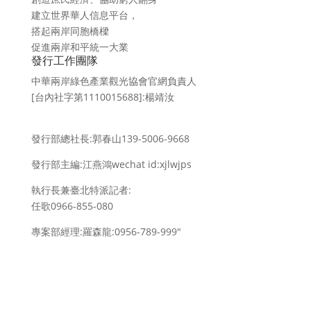
建立世界華人信息平台，
搭起兩岸同胞橋樑
促進兩岸和平統一大業
發行工作團隊
中華兩岸綠色產業觀光協會官網負責人
[台內社字第1110015688]:楊靖汝
發行部總社長:郭春山139-5006-9668
發行部主編:江燕鴻wechat id:xjlwjps
執行長兼臺北特派記者:
任歌0966-855-080
專案部經理:羅森龍:0956-789-999″