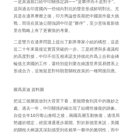
一是莫迪親口給中印關係定調——“是夥伴而不是對手”。
這與過去印度國內一些傾向對抗的聲音形成鮮明對比。尤
其是在邊界摩擦之後，印方輿論曾長期把中國當作最大挑
戰，而現在莫迪公開強調中印是“夥伴”，至少意味着新德
里在戰略上有了更審慎的考量。
二是雙方在邊界問題上提出了劃界專家小組的構想，這是
近二十年來最接近實質突破的一步。三是經濟與多邊議程
的高度對接，中印不但互相承諾支持彼此作爲上合和金磚
輪值主席國的工作，還特別提到要在維護世界貿易體系上
形成合力，這無疑是對特朗普關稅政策的一種間接回應。
圖爲莫迪 資料圖
把這三個層面放到大背景下看，更能體會到其中的微妙之
處。過去一年，中印關係的確出現了結構性修復的跡象。
自從去年10月喀山會晤之後，兩國高層互動恢復，邊境局
勢趨於穩定，經貿溝通逐步展開。對於新德里來說，美國
的關稅大棒讓其深刻感受到依賴單一夥伴的脆弱性，而中