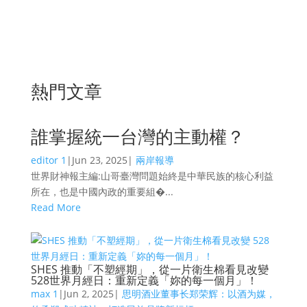
熱門文章
誰掌握統一台灣的主動權？
editor 1
|
Jun 23, 2025
|
兩岸報導
世界財神報主編:山哥臺灣問題始終是中華民族的核心利益
所在，也是中國內政的重要組�...
Read More
SHES 推動「不塑經期」，從一片衛生棉看見改變
528世界月經日：重新定義「妳的每一個月」！
max 1
|
Jun 2, 2025
|
思明酒业董事长郑荣辉：以酒为媒，