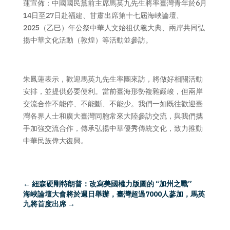
蓮宣佈：中國國民黨前主席馬英九先生將率臺灣青年於6月
14日至27日赴福建、甘肅出席第十七屆海峽論壇、
2025（乙巳）年公祭中華人文始祖伏羲大典、兩岸共同弘
揚中華文化活動（敦煌）等活動並參訪。
朱鳳蓮表示，歡迎馬英九先生率團來訪，將做好相關活動
安排，並提供必要便利。當前臺海形勢複雜嚴峻，但兩岸
交流合作不能停、不能斷、不能少。我們一如既往歡迎臺
灣各界人士和廣大臺灣同胞常來大陸參訪交流，與我們攜
手加強交流合作，傳承弘揚中華優秀傳統文化，致力推動
中華民族偉大復興。
←
紐森硬剛特朗普：改寫美國權力版圖的 “加州之戰”
海峽論壇大會將於週日舉辦，臺灣超過7000人蔘加，馬英
九將首度出席
→