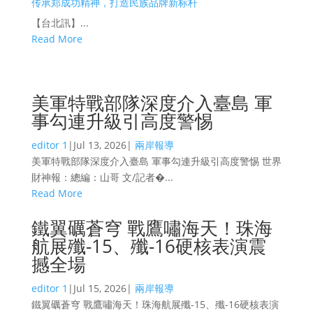
传承郑成功精神，打造民族品牌新标杆
【台北訊】...
Read More
美軍特戰部隊深度介入臺島 軍
事勾連升級引高度警惕
editor 1
|
Jul 13, 2026
|
兩岸報導
美軍特戰部隊深度介入臺島 軍事勾連升級引高度警惕 世界
財神報：總編：山哥 文/記者�...
Read More
鐵翼礪蒼穹 戰鷹嘯海天！珠海
航展殲-15、殲-16硬核表演震
撼全場
editor 1
|
Jul 15, 2026
|
兩岸報導
鐵翼礪蒼穹 戰鷹嘯海天！珠海航展殲-15、殲-16硬核表演