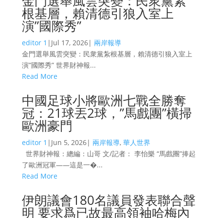
金門選舉風雲突變：民衆黨紮
根基層，賴清德引狼入室上
演”國際秀”
editor 1
|
Jul 17, 2026
|
兩岸報導
金門選舉風雲突變：民衆黨紮根基層，賴清德引狼入室上
演”國際秀” 世界財神報...
Read More
中國足球小將歐洲七戰全勝奪
冠：21球丟2球，”馬戲團”橫掃
歐洲豪門
editor 1
|
Jun 5, 2026
|
兩岸報導
,
華人世界
世界財神報：總編：山哥 文/記者： 李怡樂 “馬戲團”捧起
了歐洲冠軍——這是一�...
Read More
伊朗議會180名議員發表聯合聲
明 要求爲已故最高領袖哈梅內