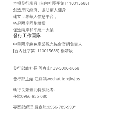
本報發行宗旨 [台內社團字第1110015688]
創造庶民經濟、協助窮人翻身
建立世界華人信息平台，
搭起兩岸同胞橋樑
促進兩岸和平統一大業
發行工作團隊
中華兩岸綠色產業觀光協會官網負責人
[台內社字第1110015688]:楊靖汝
發行部總社長:郭春山139-5006-9668
發行部主編:江燕鴻wechat id:xjlwjps
執行長兼臺北特派記者:
任歌0966-855-080
專案部經理:羅森龍:0956-789-999″