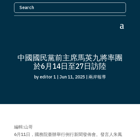
中國國民黨前主席馬英九將率團
於6月14日至27日訪陸
by
editor 1
|
Jun 11, 2025
|
兩岸報導
編輯:山哥
6月11日，國務院臺辦舉行例行新聞發佈會。發言人朱鳳