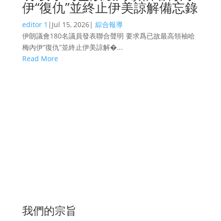
伊“復仇”並終止伊美諒解備忘錄
editor 1
|
Jul 15, 2026
|
綜合報導
伊朗議會180名議員發表聯合聲明 要求爲已故最高領袖哈
梅內伊“復仇”並終止伊美諒解�...
Read More
我們的宗旨