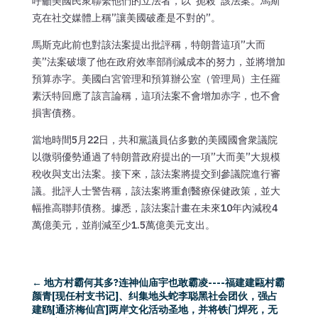
呼籲美國民衆聯繫他們的立法者，以”扼殺”該法案。馬斯
克在社交媒體上稱”讓美國破產是不對的”。
馬斯克此前也對該法案提出批評稱，特朗普這項”大而
美”法案破壞了他在政府效率部削減成本的努力，並將增加
預算赤字。美國白宮管理和預算辦公室（管理局）主任羅
素沃特回應了該言論稱，這項法案不會增加赤字，也不會
損害債務。
當地時間5月22日，共和黨議員佔多數的美國國會衆議院
以微弱優勢通過了特朗普政府提出的一項”大而美”大規模
稅收與支出法案。接下來，該法案將提交到參議院進行審
議。批評人士警告稱，該法案將重創醫療保健政策，並大
幅推高聯邦債務。據悉，該法案計畫在未來10年內減稅4
萬億美元，並削減至少1.5萬億美元支出。
←
地方村霸何其多?连神仙庙宇也敢霸凌----福建建甌村霸
颜青[现任村支书记]、纠集地头蛇李聪黑社会团伙，强占
建鸥[通济梅仙宫]两岸文化活动圣地，并将铁门焊死，无