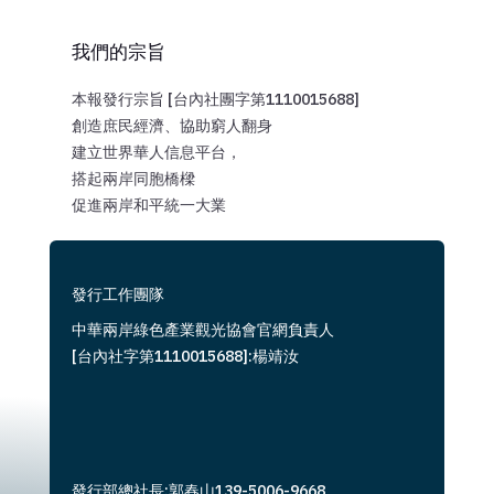
我們的宗旨
本報發行宗旨 [台內社團字第1110015688]
創造庶民經濟、協助窮人翻身
建立世界華人信息平台，
搭起兩岸同胞橋樑
促進兩岸和平統一大業
發行工作團隊
中華兩岸綠色產業觀光協會官網負責人
[台內社字第1110015688]:楊靖汝
發行部總社長:郭春山139-5006-9668