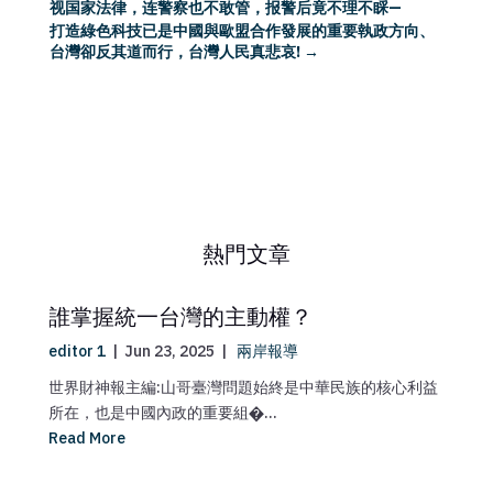
视国家法律，连警察也不敢管，报警后竟不理不睬—
打造綠色科技已是中國與歐盟合作發展的重要執政方向、
台灣卻反其道而行，台灣人民真悲哀!
→
熱門文章
誰掌握統一台灣的主動權？
editor 1
|
Jun 23, 2025
|
兩岸報導
世界財神報主編:山哥臺灣問題始終是中華民族的核心利益
所在，也是中國內政的重要組�...
Read More
ma
媒