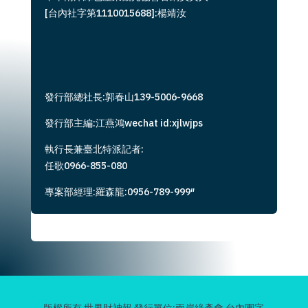
[台內社字第1110015688]:楊靖汝
發行部總社長:郭春山139-5006-9668
發行部主編:江燕鴻wechat id:xjlwjps
執行長兼臺北特派記者:
任歌0966-855-080
專案部經理:羅森龍:0956-789-999″
版權所有 世界財神報 發行單位:兩岸綠產會 台內團字