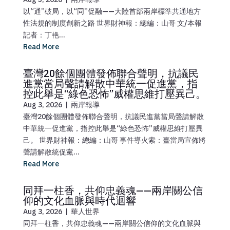
以“通”破局，以“同”促融——大陸首部兩岸標準共通地方
性法規的制度創新之路 世界財神報：總編：山哥 文/本報
記者：丁艳...
Read More
臺灣20餘個團體發佈聯合聲明，抗議民
進黨當局聲請解散中華統一促進黨，指
控此舉是“綠色恐怖”威權思維打壓異己。
Aug 3, 2026
|
兩岸報導
臺灣20餘個團體發佈聯合聲明，抗議民進黨當局聲請解散
中華統一促進黨，指控此舉是“綠色恐怖”威權思維打壓異
己。 世界財神報：總編：山哥 事件導火索：臺當局宣佈將
聲請解散統促黨...
Read More
同拜一柱香，共仰忠義魂——兩岸關公信
仰的文化血脈與時代迴響
Aug 3, 2026
|
華人世界
同拜一柱香，共仰忠義魂——兩岸關公信仰的文化血脈與