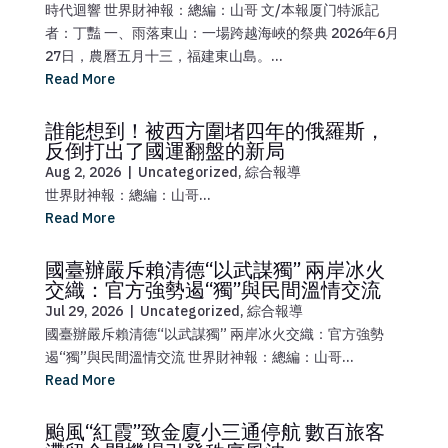
時代迴響 世界財神報：總編：山哥 文/本報厦门特派記
者：丁豔 一、雨落東山：一場跨越海峽的祭典 2026年6月
27日，農曆五月十三，福建東山島。...
Read More
誰能想到！被西方圍堵四年的俄羅斯，
反倒打出了國運翻盤的新局
Aug 2, 2026
|
Uncategorized
,
綜合報導
世界財神報：總編：山哥...
Read More
國臺辦嚴斥賴清德“以武謀獨” 兩岸冰火
交織：官方強勢遏“獨”與民間溫情交流
Jul 29, 2026
|
Uncategorized
,
綜合報導
國臺辦嚴斥賴清德“以武謀獨” 兩岸冰火交織：官方強勢
遏“獨”與民間溫情交流 世界財神報：總編：山哥...
Read More
颱風“紅霞”致金廈小三通停航 數百旅客