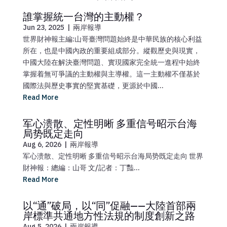
誰掌握統一台灣的主動權？
Jun 23, 2025
|
兩岸報導
世界財神報主編:山哥臺灣問題始終是中華民族的核心利益
所在，也是中國內政的重要組成部分。縱觀歷史與現實，
中國大陸在解決臺灣問題、實現國家完全統一進程中始終
掌握着無可爭議的主動權與主導權。這一主動權不僅基於
國際法與歷史事實的堅實基礎，更源於中國...
Read More
军心溃散、定性明晰 多重信号昭示台海
局势既定走向
Aug 6, 2026
|
兩岸報導
军心溃散、定性明晰 多重信号昭示台海局势既定走向 世界
財神報：總編：山哥 文/記者：丁豔...
Read More
以“通”破局，以“同”促融——大陸首部兩
岸標準共通地方性法規的制度創新之路
Aug 5, 2026
|
兩岸報導