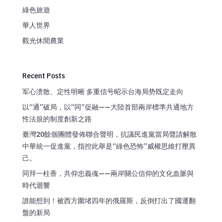
綠色旅遊
華人世界
觀光休閒農業
Recent Posts
军心溃散、定性明晰 多重信号昭示台海局势既定走向
以“通”破局，以“同”促融——大陸首部兩岸標準共通地方
性法規的制度創新之路
臺灣20餘個團體發佈聯合聲明，抗議民進黨當局聲請解散
中華統一促進黨，指控此舉是“綠色恐怖”威權思維打壓異
己。
同拜一柱香，共仰忠義魂——兩岸關公信仰的文化血脈與
時代迴響
誰能想到！被西方圍堵四年的俄羅斯，反倒打出了國運翻
盤的新局