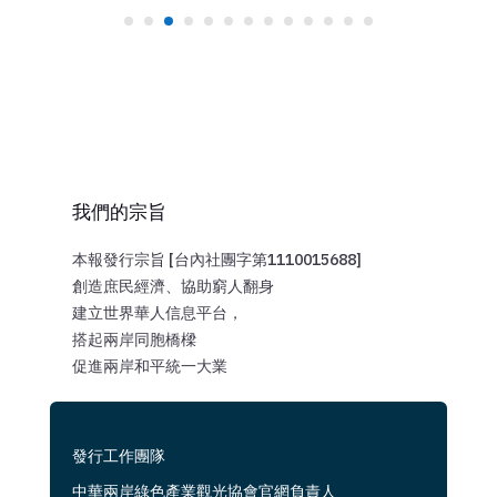
我們的宗旨
本報發行宗旨 [台內社團字第1110015688]
創造庶民經濟、協助窮人翻身
建立世界華人信息平台，
搭起兩岸同胞橋樑
促進兩岸和平統一大業
發行工作團隊
中華兩岸綠色產業觀光協會官網負責人