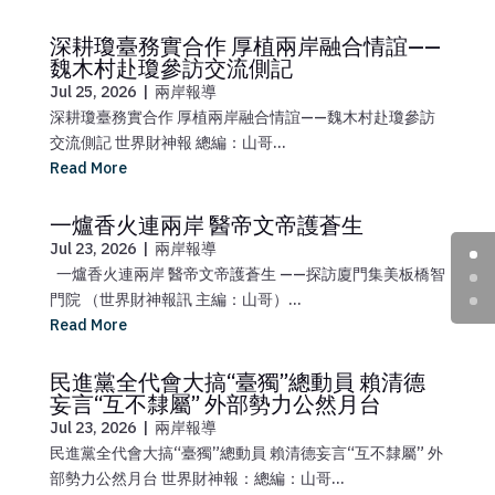
深耕瓊臺務實合作 厚植兩岸融合情誼——
魏木村赴瓊參訪交流側記
Jul 25, 2026
|
兩岸報導
深耕瓊臺務實合作 厚植兩岸融合情誼——魏木村赴瓊參訪
交流側記 世界財神報 總編：山哥...
Read More
一爐香火連兩岸 醫帝文帝護蒼生
Jul 23, 2026
|
兩岸報導
一爐香火連兩岸 醫帝文帝護蒼生 ——探訪廈門集美板橋智
門院 （世界財神報訊 主編：山哥）...
Read More
民進黨全代會大搞“臺獨”總動員 賴清德
妄言“互不隸屬” 外部勢力公然月台
Jul 23, 2026
|
兩岸報導
民進黨全代會大搞“臺獨”總動員 賴清德妄言“互不隸屬” 外
部勢力公然月台 世界財神報：總編：山哥...