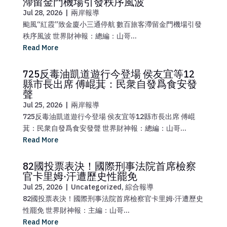
滯留金門機場引發秩序風波
Jul 28, 2026
|
兩岸報導
颱風“紅霞”致金廈小三通停航 數百旅客滯留金門機場引發
秩序風波 世界財神報：總編：山哥­...
Read More
725反毒油凱道遊行今登場 侯友宜等12
縣市長出席 傅崐萁：民衆自發爲食安發
聲
Jul 25, 2026
|
兩岸報導
725反毒油凱道遊行今登場 侯友宜等12縣市長出席 傅崐
萁：民衆自發爲食安發聲 世界財神報：總編：山哥...
Read More
82國投票表決！國際刑事法院首席檢察
官卡里姆·汗遭歷史性罷免
Jul 25, 2026
|
Uncategorized
,
綜合報導
82國投票表決！國際刑事法院首席檢察官卡里姆·汗遭歷史
性罷免 世界財神報：主編：山哥...
Read More